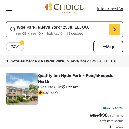
Carga completada
Saltar A Contenido Principal
Iniciar sesión
Hyde Park, Nueva York 12538, EE. UU.
Modificar búsqueda para Hyde Park, Nueva York 12538, EE. UU.. Fecha d
ago 09 - ago 10
•
1 habitación, 1 huésped
1
Map
Ordenar y filtrar
1 filtro seleccionado actualmente
3 hoteles cerca de Hyde Park, Nueva York 12538, EE. UU. coinciden con tus filtros
Quality Inn Hyde Park - Poughkeepsie
Quality Inn Hyde Park - Poughkeeps
North
Hyde Park
,
NY
1.22 km
Calificación de 3.82 estrellas. Bueno. 1535 reseñas
3.8
(
1535
)
31
Ahorra 10 %
$98
Tarifa tachada:
Tarifa reducida
$109
USD
/noche
Tarifa para socios
Ver detalles 
$111
total