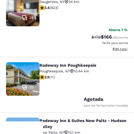
Saugerties
,
NY
34 km
Calificación de 3.43 estrellas. Bueno. 823 reseñas
3.4
(
823
)
36
Ahorra 7 %
$166
Tarifa tachada:
Tarifa reducida:
$179
USD
/noche
Tarifa para socios
Ver detalles t
$186
total
Rodeway Inn Poughkeepsie
Rodeway Inn Poughkeepsie
Poughkeepsie
,
NY
10.44 km
Calificación de 2.45 estrellas. Razonable. 11 reseñas
2.5
(
11
)
26
Agotada
para las fechas seleccionadas
Rodeway Inn & Suites New Paltz - Hudson
Rodeway Inn & Suites New Paltz - H
Valley
New Paltz
,
NY
10.1 km