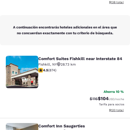
Ver detalles t
$138
total
A continuación encontrarás hoteles adicionales en el área que
no concuerdan exactamente con tu criterio de búsqueda.
Comfort Suites Fishkill near Interstate 84
Comfort Suites Fishkill near Interst
Fishkill
,
NY
28.73 km
Calificación de 4.46 estrellas. Excelente. 874 reseñas
4.5
(
874
)
47
Ahorra 10 %
$104
Tarifa tachada:
Tarifa reducida:
$116
USD
/noche
Tarifa para socios
Ver detalles t
$120
total
Comfort Inn Saugerties
Comfort Inn Saugerties