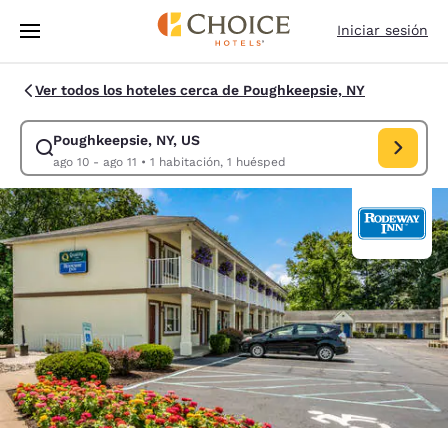
Carga completada
Saltar A Contenido Principal
Iniciar sesión
Ver todos los hoteles cerca de Poughkeepsie, NY
Poughkeepsie, NY, US
Modificar búsqueda para Poughkeepsie, NY, US. Fecha de entrada ago 10
ago 10 - ago 11
•
1 habitación, 1 huésped