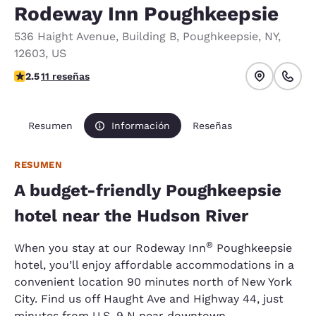
Rodeway Inn Poughkeepsie
536 Haight Avenue
,
Building B
,
Poughkeepsie
,
NY
,
12603
,
US
Calificación de 2.45 estrellas. Razonable.
2.5
11 reseñas
Resumen
Información
Reseñas
RESUMEN
A budget-friendly Poughkeepsie
hotel near the Hudson River
®
When you stay at our Rodeway Inn
Poughkeepsie
hotel, you’ll enjoy affordable accommodations in a
convenient location 90 minutes north of New York
City. Find us off Haught Ave and Highway 44, just
minutes from U.S. 9 N near downtown