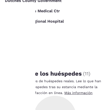
Dutches County Government
3.22 km
Vassar Brothers Medical Ctr
4.83 km
Mid Hudson Regional Hospital
Tu
4.83 km
privacidad
es
importante
para
RESEÑAS
nosotros.
Reseñas de los huéspedes
(
11
)
Comentarios reales de huéspedes reales. Lee lo que han
Nuestro sitio web utiliza
opinado otros huéspedes tras su estancia mediante la
cookies, incluidas cookies
encuesta de satisfacción en línea.
Más información
de terceros, con fines de
rendimiento y para
ofrecerte una experiencia