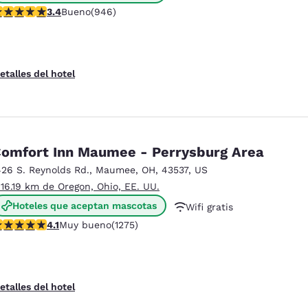
alificación de 3.42 estrellas. Bueno. 946 reseñas
3.4
Bueno
(946)
Desayuno caliente gratis
etalles del hotel
omfort Inn Maumee - Perrysburg Area
426 S. Reynolds Rd.
,
Maumee
,
OH
,
43537
,
US
 16.19 km de Oregon, Ohio, EE. UU.
Hoteles que aceptan mascotas
Wifi gratis
alificación de 4.1 estrellas. Muy bueno. 1275 reseñas
4.1
Muy bueno
(1275)
Desayuno caliente gratis
etalles del hotel