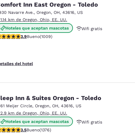
México
Mexico
omfort Inn East Oregon - Toledo
Español
English
930 Navarre Ave.
,
Oregon
,
OH
,
43616
,
US
 1.14 km de Oregon, Ohio, EE. UU.
Hoteles que aceptan mascotas
Wifi gratis
nd
Germany
España
English
Español
alificación de 3.86 estrellas. Bueno. 1009 reseñas
3.9
Bueno
(1009)
Desayuno caliente gratis
France
France
Français
English
etalles del hotel
Italia
Italy
Italiano
English
ngdom
leep Inn & Suites Oregon - Toledo
761 Meijer Circle
,
Oregon
,
OH
,
43616
,
US
 2.9 km de Oregon, Ohio, EE. UU.
India
New Zealan
Hoteles que aceptan mascotas
Wifi gratis
English
English
alificación de 3.52 estrellas. Bueno. 1376 reseñas
3.5
Bueno
(1376)
Desayuno caliente gratis