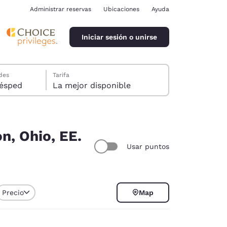
Administrar reservas
Ubicaciones
Ayuda
Iniciar sesión o unirse
des
Tarifa
ión, 1 huésped
La mejor disponible
n, Ohio, EE.
Usar puntos
ina
Precio
Map