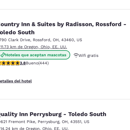
ountry Inn & Suites by Radisson, Rossford -
oledo South
790 Clark Drive
,
Rossford
,
OH
,
43460
,
US
 11.73 km de Oregon, Ohio, EE. UU.
Hoteles que aceptan mascotas
Wifi gratis
alificación de 3.79 estrellas. Bueno. 444 reseñas
3.8
Bueno
(444)
Desayuno caliente gratis
etalles del hotel
uality Inn Perrysburg - Toledo South
0621 Fremont Pike
,
Perrysburg
,
OH
,
43551
,
US
 14.24 km de Oregon, Ohio, EE. UU.