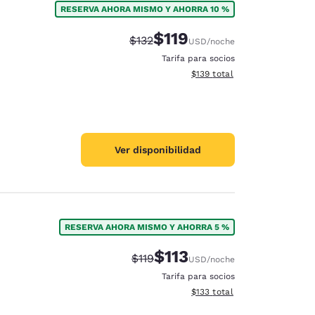
RESERVA AHORA MISMO Y AHORRA 10 %
$119
Tarifa tachada:
Tarifa reducida:
$132
USD
/noche
Tarifa para socios
Ver detalles totales estimado
$139
total
Ver disponibilidad
RESERVA AHORA MISMO Y AHORRA 5 %
$113
Tarifa tachada:
Tarifa reducida:
$119
USD
/noche
d
Tarifa para socios
Ver detalles totales estimado
$133
total