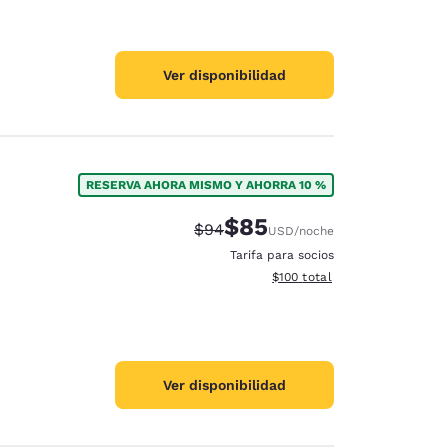
Ver disponibilidad
RESERVA AHORA MISMO Y AHORRA 10 %
$85
Tarifa tachada:
Tarifa reducida:
$94
USD
/noche
Tarifa para socios
Ver detalles totales estimado
$100
total
Ver disponibilidad