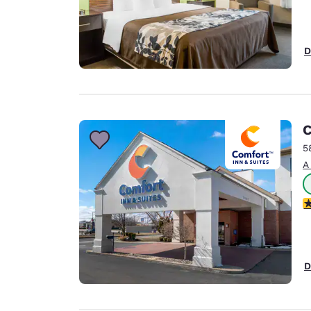
D
C
5
A
C
D