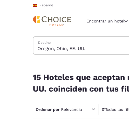
Carga completada
Saltar A Contenido Principal
Español
Encontrar un hotel
Buscar hoteles
Destino
Región y ubicac
España
Español
15 Hoteles que aceptan mascotas hoteles cerca d
Selecciona t
15 Hoteles que aceptan 
América
UU. coinciden con tus fi
United Sta
English
Ordenar por
Relevancia
Todos los fil
América L
1 fil
Português