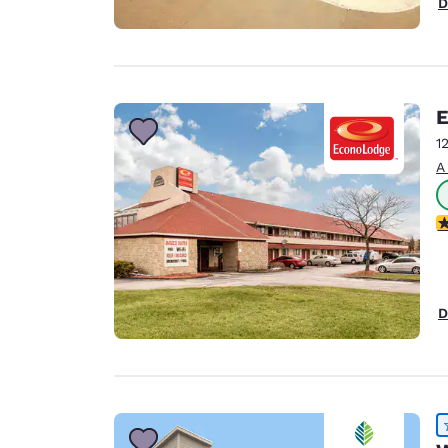
D
E
1
A
C
D