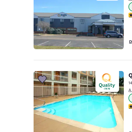
C
D
Q
1
A
C