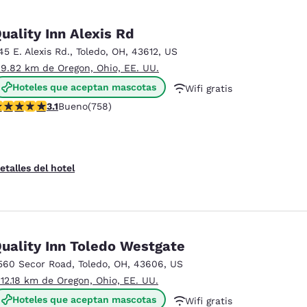
uality Inn Alexis Rd
45 E. Alexis Rd.
,
Toledo
,
OH
,
43612
,
US
 9.82 km de Oregon, Ohio, EE. UU.
Hoteles que aceptan mascotas
Wifi gratis
alificación de 3.15 estrellas. Bueno. 758 reseñas
3.1
Bueno
(758)
Desayuno caliente gratis
etalles del hotel
uality Inn Toledo Westgate
560 Secor Road
,
Toledo
,
OH
,
43606
,
US
 12.18 km de Oregon, Ohio, EE. UU.
Hoteles que aceptan mascotas
Wifi gratis