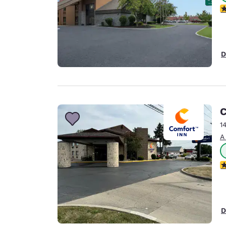
C
D
C
1
A
C
D