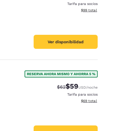
Tarifa para socios
Ver detalles totales estimad
$99
total
Ver disponibilidad
RESERVA AHORA MISMO Y AHORRA 5 %
$59
Tarifa tachada:
Tarifa reducida:
$62
USD
/noche
Tarifa para socios
Ver detalles totales estimad
$69
total