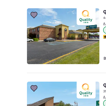
Q
4
A
C
D
Q
3
A