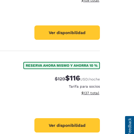
$109
total
Ver disponibilidad
RESERVA AHORA MISMO Y AHORRA 10 %
$116
Tarifa tachada:
Tarifa reducida:
$129
USD
/noche
Tarifa para socios
Ver detalles totales estimado
$137
total
Ver disponibilidad