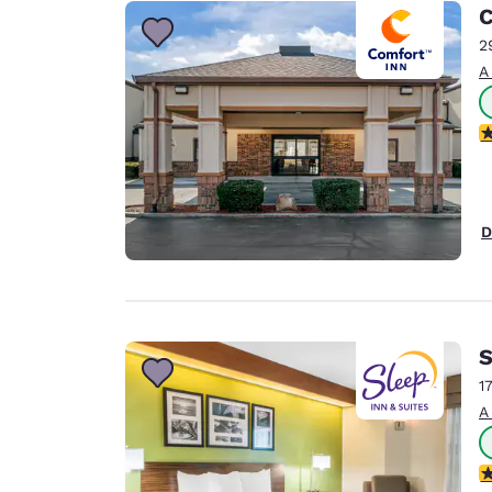
Canada
C
Français
2
Europa
A
Deutschla
Deutsch
C
Spain
English
D
Ireland
English
United Ki
English
S
Asia-Pacífico
1
A
Australia
English
C