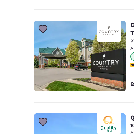
C
T
9
A
C
D
Q
1
A