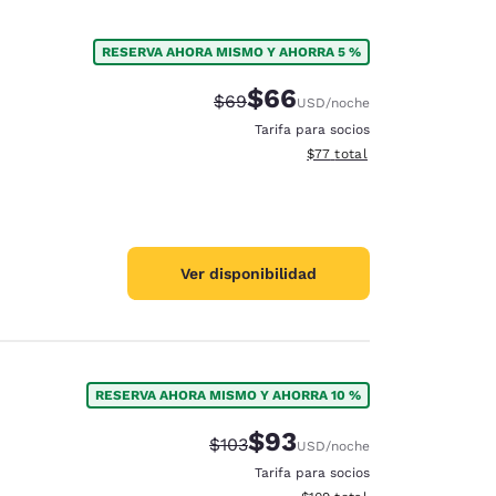
RESERVA AHORA MISMO Y AHORRA 5 %
$66
Tarifa tachada:
Tarifa reducida:
$69
USD
/noche
Tarifa para socios
Ver detalles totales estimad
$77
total
Ver disponibilidad
RESERVA AHORA MISMO Y AHORRA 10 %
$93
Tarifa tachada:
Tarifa reducida:
$103
USD
/noche
Tarifa para socios
Ver detalles totales estimado