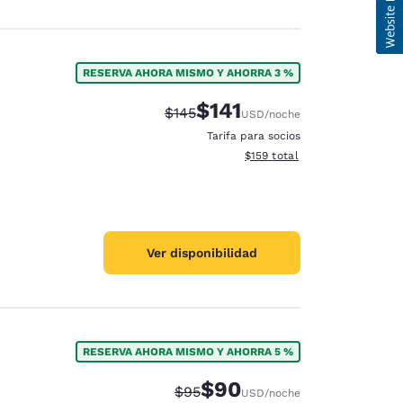
RESERVA AHORA MISMO Y AHORRA 3 %
$141
Tarifa tachada:
Tarifa reducida:
$145
USD
/noche
Tarifa para socios
Ver detalles totales estimado
$159
total
Ver disponibilidad
RESERVA AHORA MISMO Y AHORRA 5 %
$90
Tarifa tachada:
Tarifa reducida:
$95
USD
/noche