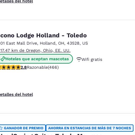
etalles del hotel
cono Lodge Holland - Toledo
201 East Mall Drive
,
Holland
,
OH
,
43528
,
US
 17.47 km de Oregon, Ohio, EE. UU.
Hoteles que aceptan mascotas
Wifi gratis
alificación de 2.77 estrellas. Razonable. 466 reseñas
2.8
Razonable
(466)
Servicio de lavandería
etalles del hotel
GANADOR DE PREMIO
AHORRA EN ESTANCIAS DE MÁS DE 7 NOCHES