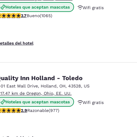
Hoteles que aceptan mascotas
Wifi gratis
alificación de 3.71 estrellas. Bueno. 1065 reseñas
3.7
Bueno
(1065)
Desayuno caliente gratis
etalles del hotel
uality Inn Holland - Toledo
401 East Mall Drive
,
Holland
,
OH
,
43528
,
US
 17.47 km de Oregon, Ohio, EE. UU.
Hoteles que aceptan mascotas
Wifi gratis
alificación de 2.89 estrellas. Razonable. 977 reseñas
2.9
Razonable
(977)
Desayuno continental gratis