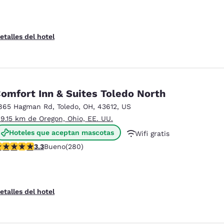
etalles del hotel
omfort Inn & Suites Toledo North
865 Hagman Rd
,
Toledo
,
OH
,
43612
,
US
 9.15 km de Oregon, Ohio, EE. UU.
Hoteles que aceptan mascotas
Wifi gratis
alificación de 3.29 estrellas. Bueno. 280 reseñas
3.3
Bueno
(280)
Desayuno continental gratis
etalles del hotel