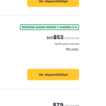
Ver disponibilidad
RESERVA AHORA MISMO Y AHORRA 5 %
$52
Tarifa tachada:
Tarifa reducida:
$55
USD
/noche
Tarifa para socios
Ver detalles totales estimad
$61
total
Ver disponibilidad
$79
USD
/noche