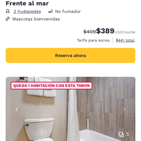
Frente al mar
2 huéspedes
No fumador
Mascotas bienvenidas
$389
Tarifa tachada:
Tarifa reducida:
$409
USD
/noche
Ver detalles 
Tarifa para socios
$441
total
Reserva ahora
QUEDA 1 HABITACIÓN CON ESTA TARIFA
5