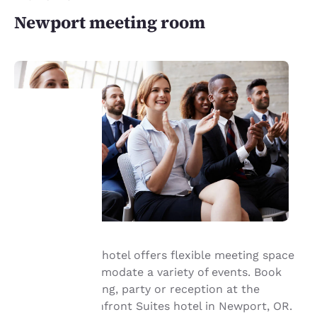
Newport meeting room
Tu
privacidad
es
importante
Our waterfront hotel offers flexible meeting space
para
that can accommodate a variety of events. Book
nosotros.
your next meeting, party or reception at the
Elizabeth Oceanfront Suites hotel in Newport, OR.