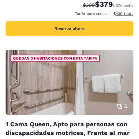
$379
Tarifa tachada:
Tarifa reducida:
$399
USD
/noche
Ver detalles 
Tarifa para socios
$430
total
Reserva ahora
QUEDAN 3 HABITACIONES CON ESTA TARIFA
2
1 Cama Queen, Apto para personas con
discapacidades motrices, Frente al mar