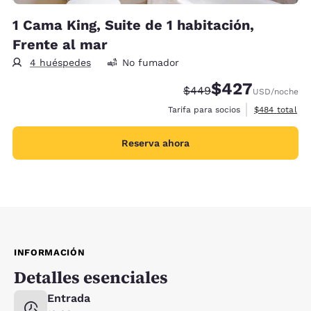
1 Cama King, Suite de 1 habitación,
Frente al mar
4 huéspedes
No fumador
$427
Tarifa tachada:
Tarifa reducida:
$449
USD
/noche
Ver detalles 
Tarifa para socios
$484
total
Reserva ahora
INFORMACIÓN
Detalles esenciales
Entrada