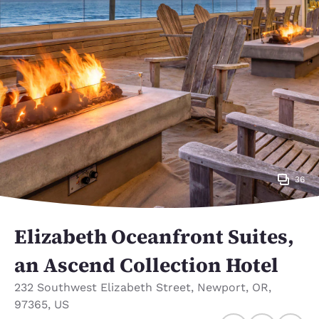
36
Elizabeth Oceanfront Suites,
an Ascend Collection Hotel
232 Southwest Elizabeth Street
,
Newport
,
OR
,
97365
,
US