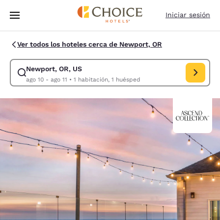
Carga completada
Saltar A Contenido Principal
Iniciar sesión
Ver todos los hoteles cerca de Newport, OR
Newport, OR, US
Modificar búsqueda para Newport, OR, US. Fecha de entrada ago 10, fec
ago 10 - ago 11
•
1 habitación, 1 huésped