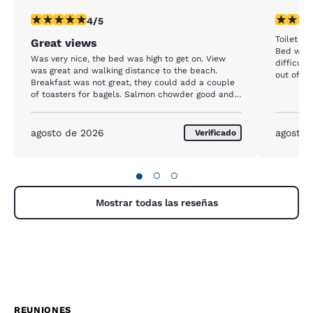
Calificación de 4 estrellas. Muy bueno. 1 reseña
Calificac
4/5
Toilet w
Great views
Bed was 
Was very nice, the bed was high to get on. View
difficult 
was great and walking distance to the beach.
out
Breakfast was not great, they could add a couple
of toasters for bagels. Salmon chowder good and
cookies they offer. Pool and outdoor area was
closed tho
agosto de 2026
agosto 
Verificado
●
○
○
Mostrar todas las reseñas
REUNIONES