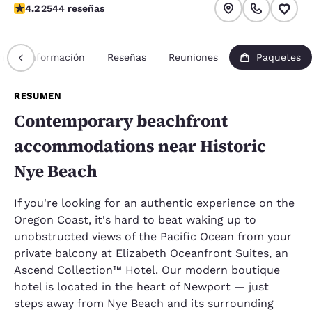
Calificación de 4.19 estrellas. Muy bueno.
4.2
2544 reseñas
n
Información
Reseñas
Reuniones
Paquetes
RESUMEN
Contemporary beachfront
accommodations near Historic
Nye Beach
If you're looking for an authentic experience on the
Oregon Coast, it's hard to beat waking up to
unobstructed views of the Pacific Ocean from your
private balcony at Elizabeth Oceanfront Suites, an
Ascend Collection™ Hotel. Our modern boutique
hotel is located in the heart of Newport — just
steps away from Nye Beach and its surrounding