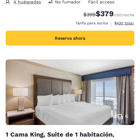
4 huéspedes
No fumador
Fácil acceso
$379
Tarifa tachada:
Tarifa reducida:
$399
USD
/noche
Ver detalles 
Tarifa para socios
$430
total
Reserva ahora
6
1 Cama King, Suite de 1 habitación,