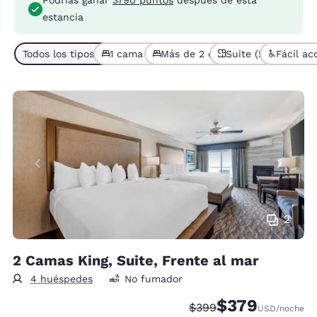
estancia
Todos los tipos de habitaciones (5)
1 cama (4)
Más de 2 camas (1)
Suite (5)
Fácil ac
2
2 Camas King, Suite, Frente al mar
4 huéspedes
No fumador
$379
Tarifa tachada:
Tarifa reducida:
$399
USD
/noche