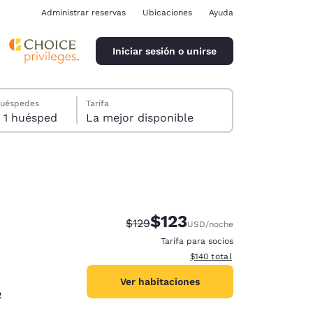
Administrar reservas
Ubicaciones
Ayuda
Iniciar sesión o unirse
huéspedes
Tarifa
1 habitación, 1 huésped
La mejor disponible
$123
Tarifa tachada:
Tarifa reducida:
$129
USD
/noche
ina
Tarifa para socios
Ver detalles totales estimado
$140
total
Ver habitaciones
2