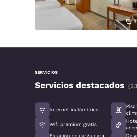
4
SERVICIOS
Servicios destacados
(
2
Pisc
Internet inalámbrico
clim
Hote
Wifi prémium gratis
acep
Estación de carga para
Desa