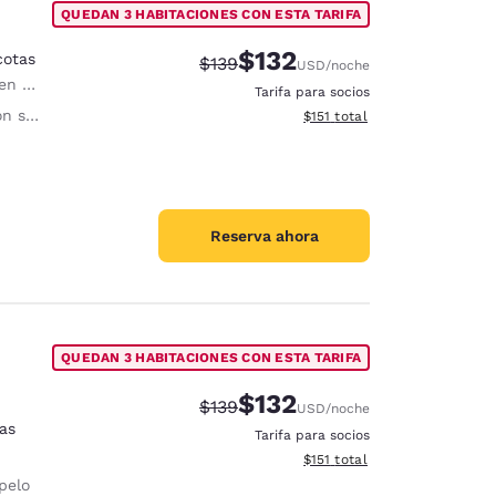
QUEDAN 3 HABITACIONES CON ESTA TARIFA
$132
cotas
Tarifa tachada:
Tarifa reducida:
$139
USD
/noche
io, sin cargo.
Tarifa para socios
onómica
Ver detalles totales estimado
$151
total
Reserva ahora
QUEDAN 3 HABITACIONES CON ESTA TARIFA
$132
Tarifa tachada:
Tarifa reducida:
$139
USD
/noche
as
Tarifa para socios
Ver detalles totales estimado
$151
total
pelo