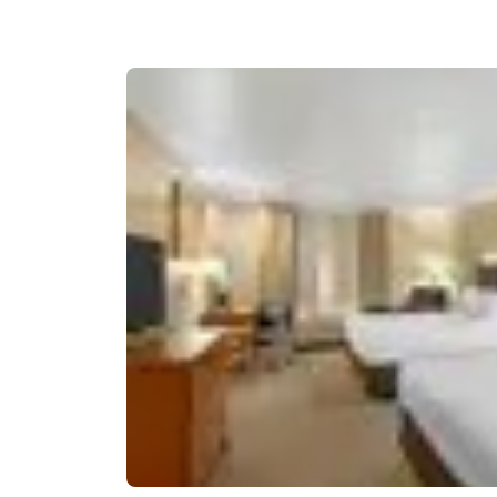
Canada
Français
Europa
Deutschla
Deutsch
Spain
English
Ireland
English
United Ki
English
Asia-Pacífico
Australia
English