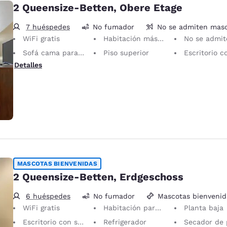
2 Queensize-Betten, Obere Etage
7 huéspedes
No fumador
No se admiten mas
WiFi gratis
Habitación más grande
No se admiten mascotas Solo se permiten animales de servic
Sofá cama para 1 persona
Piso superior
Escritorio con silla erg
Detalles
MASCOTAS BIENVENIDAS
2 Queensize-Betten, Erdgeschoss
6 huéspedes
No fumador
Mascotas bienvenid
WiFi gratis
Habitación para mascotas Se permiten animales de servicio sin cargo.
Planta baja
Escritorio con silla ergonómica
Refrigerador
Secador de 