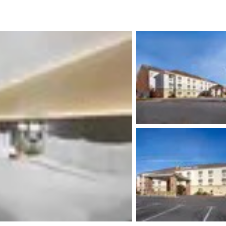
México
Mexico
Español
English
nd
Germany
España
English
Español
France
France
Français
English
Italia
Italy
Italiano
English
ngdom
India
New Zealan
English
English