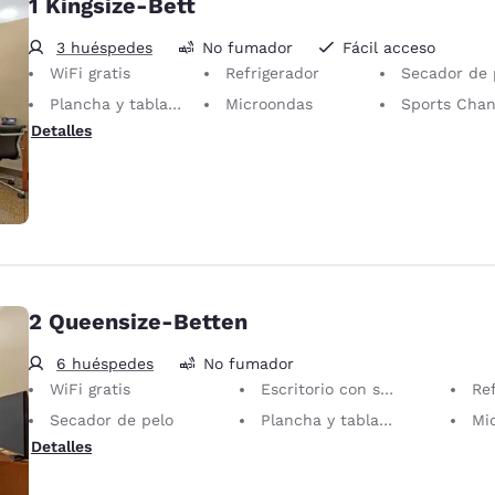
1 Kingsize-Bett
3 huéspedes
No fumador
Fácil acceso
WiFi gratis
Refrigerador
Secador de 
Plancha y tabla de planchar
Microondas
Sports Chan
Detalles
2 Queensize-Betten
6 huéspedes
No fumador
WiFi gratis
Escritorio con silla ergonómica
Re
Secador de pelo
Plancha y tabla de planchar
Mi
Detalles