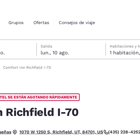
Grupos
Ofertas
Consejos de viaje
agosto
gosto
a seleccionada: lunes, 10 de agosto
da seleccionada: domingo, 9 de agosto
Salida
Habitaciones y 
o.
lun., 10 ago.
ión actuales
Comfort Inn Richfield I-70
u idioma preferido
OTEL SE ESTÁN AGOTANDO RÁPIDAMENTE
tes
Estados Unidos
América Lat
Español
Español
 Richfield I-70
atina
Latin America
Canada
English
English
trellas. Excelente.
señas
(435) 228-425
1070 W 1250 S, Richfield, UT, 84701, US