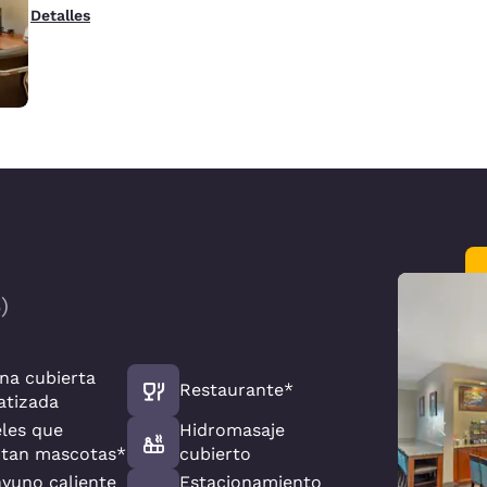
Detalles
3
)
ina cubierta
Restaurante*
atizada
les que
Hidromasaje
tan mascotas*
cubierto
yuno caliente
Estacionamiento