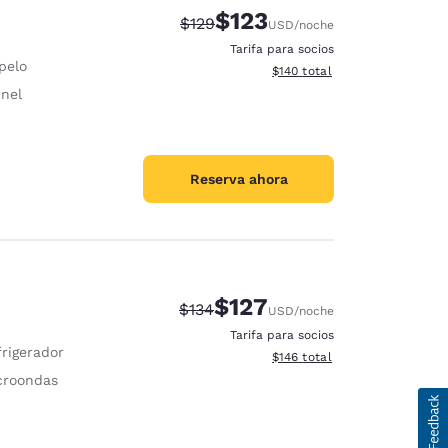
$123
Tarifa tachada:
Tarifa reducida:
$129
USD
/noche
Tarifa para socios
pelo
Ver detalles totales estimado
$140
total
nel
Reserva ahora
$127
Tarifa tachada:
Tarifa reducida:
$134
USD
/noche
Tarifa para socios
frigerador
Ver detalles totales estimado
$146
total
croondas