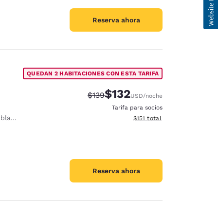
Reserva ahora
QUEDAN 2 HABITACIONES CON ESTA TARIFA
$132
Tarifa tachada:
Tarifa reducida:
$139
USD
/noche
Tarifa para socios
anchar
Ver detalles totales estimado
$151
total
Reserva ahora