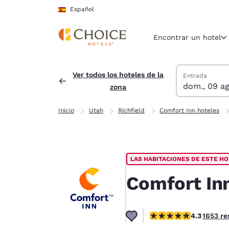
Carga completada
Saltar A Contenido Principal
Español
Encontrar un hotel
Buscar hoteles
domingo, 9 de 
lunes, 10 de a
Fecha de salid
Fecha de entra
Ver todos los hoteles de la
Entrada
dom., 09 ag
zona
Región y ubicac
España
Inicio
Utah
Richfield
Comfort Inn hoteles
Español
Selecciona t
América
LAS HABITACIONES DE ESTE H
United Sta
English
Comfort Inn
América L
Português
Calificación de 4.35 es
4.3
1653 re