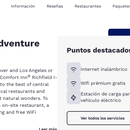
Información
Reseñas
Restaurantes
Paquete
dventure
Puntos destacado
Internet inalámbrico
ver and Los Angeles or
®
r Comfort Inn
Richfield I-
Wifi prémium gratis
to the best of central
local restaurants and
Estación de carga pa
it natural wonders. To
vehículo eléctrico
n on-site restaurant, a
ng and free WiFi
Ver todos los servicios
Leer más