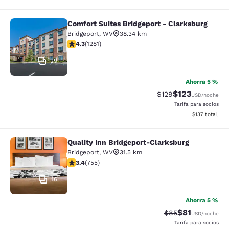
Comfort Suites Bridgeport - Clarksburg
Comfort Suites Bridgeport - Clarksb
Bridgeport
,
WV
38.34 km
Calificación de 4.27 estrellas. Excelente. 1281 reseñas
4.3
(
1281
)
29
Ahorra 5 %
$123
Tarifa tachada:
Tarifa reducida:
$129
USD
/noche
Tarifa para socios
Ver detalles t
$137
total
Quality Inn Bridgeport-Clarksburg
Quality Inn Bridgeport-Clarksburg
Bridgeport
,
WV
31.5 km
Calificación de 3.39 estrellas. Bueno. 755 reseñas
3.4
(
755
)
16
Ahorra 5 %
$81
Tarifa tachada:
Tarifa reducid
$85
USD
/noche
Tarifa para socios