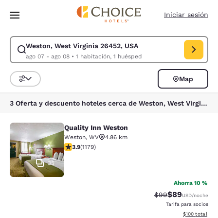
Carga completada
Saltar A Contenido Principal
Iniciar sesión
Weston, West Virginia 26452, USA
Modificar búsqueda para Weston, West Virginia 26452, USA. Fecha de en
ago 07 - ago 08
•
1 habitación, 1 huésped
Map
Ordenar y filtrar
3 Oferta y descuento hoteles cerca de Weston, West Virginia 26452, USA
Quality Inn Weston
Quality Inn Weston
Weston
,
WV
4.86 km
Calificación de 3.91 estrellas. Bueno. 1179 reseñas
3.9
(
1179
)
35
Ahorra 10 %
$89
Tarifa tachada:
Tarifa reducida
$99
USD
/noche
Tarifa para socios
Ver detalles t
$100
total