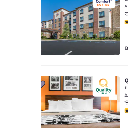
Nuestro sitio web
A
utiliza cookies,
incluidas cookies de
C
terceros, con fines de
rendimiento y para
ofrecerte una
experiencia web
D
personalizada al
mostrar anuncios de
acuerdo con tus
preferencias de
Q
navegación. Esto nos
permite recordar tus
1
datos, mostrarte
A
productos de interés
Aceptar todas las cook
y seguir mejorando
C
nuestros servicios.
Puedes cambiar estos