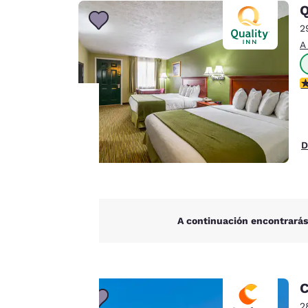
Canada
Q
Français
2
Europa
A
Deutschla
Deutsch
C
Spain
English
Tu
D
Ireland
privacidad
English
es
United Ki
English
importante
A continuación encontrarás
Asia-Pacífico
para
Australia
nosotros.
English
C
2