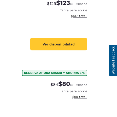
$123
Tarifa tachada:
Tarifa reducida:
$129
USD
/noche
Tarifa para socios
Ver detalles totales estimado
$137
total
Ver disponibilidad
RESERVA AHORA MISMO Y AHORRA 5 %
$80
Tarifa tachada:
Tarifa reducida:
$84
USD
/noche
Tarifa para socios
ración de cookies
Ver detalles totales estimad
$90
total