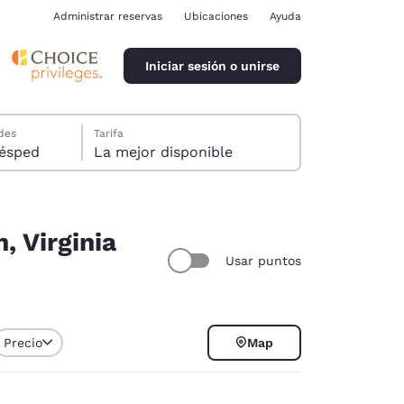
Administrar reservas
Ubicaciones
Ayuda
Iniciar sesión o unirse
des
Tarifa
ión, 1 huésped
La mejor disponible
iltros
, Virginia
Usar puntos
ina
Precio
Map