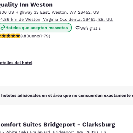
México
Mexico
uality Inn Weston
Español
English
906 US Highway 33 East
,
Weston
,
WV
,
26452
,
US
 4.86 km de Weston, Virginia Occidental 26452, EE. UU.
Hoteles que aceptan mascotas
Wifi gratis
nd
Germany
España
English
Español
alificación de 3.91 estrellas. Bueno. 1179 reseñas
3.9
Bueno
(1179)
Desayuno caliente gratis
France
France
Français
English
etalles del hotel
Italia
Italy
Italiano
English
ngdom
 hoteles adicionales en el área que no concuerdan exactamente c
India
New Zealan
English
English
omfort Suites Bridgeport - Clarksburg
85 White Oaks Boulevard
,
Bridgeport
,
WV
,
26330
,
US