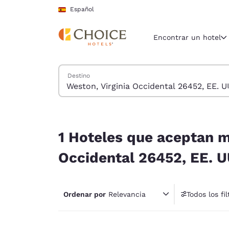
Carga completada
Saltar A Contenido Principal
Español
Encontrar un hotel
Buscar hoteles
Destino
Región y ubicac
España
Español
1 Hoteles que aceptan mascotas hoteles cerca de
Selecciona t
1 Hoteles que aceptan m
América
Occidental 26452, EE. UU
United Sta
English
Ordenar por
Relevancia
Todos los fil
América L
1 fil
Português