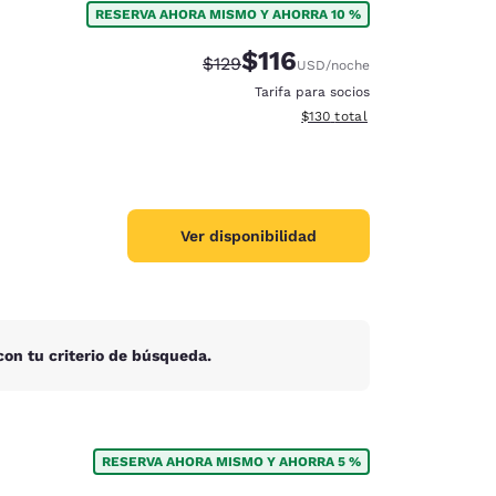
RESERVA AHORA MISMO Y AHORRA 10 %
$116
Tarifa tachada:
Tarifa reducida:
$129
USD
/noche
Tarifa para socios
Ver detalles totales estimado
$130
total
Ver disponibilidad
on tu criterio de búsqueda.
d
RESERVA AHORA MISMO Y AHORRA 5 %