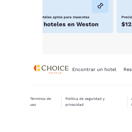
dispositivo.
Para obtener más
Hoteles aptos para mascotas
Preci
información, consulta
3 hoteles en Weston
$12
nuestra
Política de
cookies
.
Encontrar un hotel
Res
Términos de
Política de seguridad y
uso
privacidad