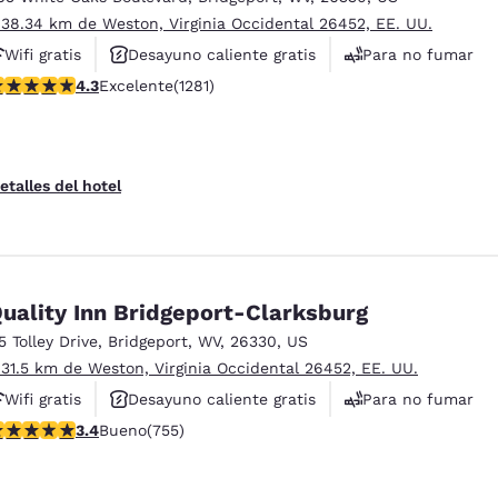
 38.34 km de Weston, Virginia Occidental 26452, EE. UU.
Wifi gratis
Desayuno caliente gratis
Para no fumar
alificación de 4.27 estrellas. Excelente. 1281 reseñas
4.3
Excelente
(1281)
etalles del hotel
uality Inn Bridgeport-Clarksburg
15 Tolley Drive
,
Bridgeport
,
WV
,
26330
,
US
 31.5 km de Weston, Virginia Occidental 26452, EE. UU.
Wifi gratis
Desayuno caliente gratis
Para no fumar
ies
Rechazar todas las cookies
Configu
alificación de 3.39 estrellas. Bueno. 755 reseñas
3.4
Bueno
(755)