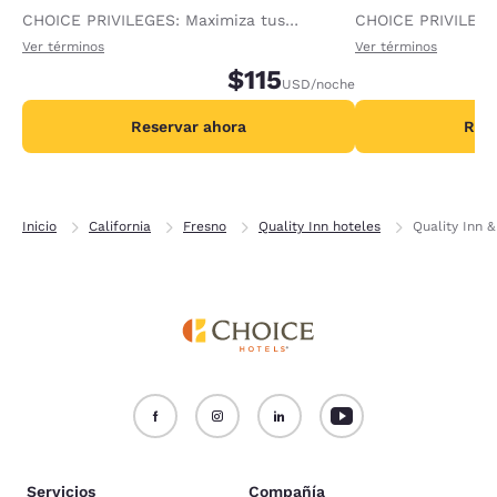
CHOICE PRIVILEGES: Maximiza tus
CHOICE PRIVILEGE
recompensas al recibir 1000 puntos
recompensas al re
Ver términos
Ver términos
adicionales por noche.
$115
adicionales por no
USD
/noche
Reservar ahora
Rese
Inicio
California
Fresno
Quality Inn hoteles
Quality Inn 
Servicios
Compañía