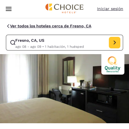
Carga completa
Pasar A Contenido Principal
Iniciar sesión
Ver todos los hoteles cerca de Fresno, CA
Fresno, CA, US
Modificar la búsqueda de Fresno, CA, US. Fecha de check-in ago 08, Fe
ago 08 - ago 09
•
1 habitación, 1 huésped