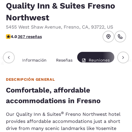
Quality Inn & Suites Fresno
Northwest
5455 West Shaw Avenue
,
Fresno
,
CA
,
93722
,
US
calificación de 4.01 estrellas. Muy bueno.
4.0
367 reseñas
ipción
Información
Reseñas
Reuniones
Paque
al
DESCRIPCIÓN GENERAL
Comfortable, affordable
accommodations in Fresno
®
Our Quality Inn & Suites
Fresno Northwest hotel
provides affordable accommodations just a short
drive from many scenic landmarks like Yosemite