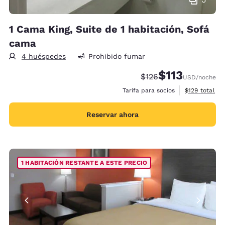
1 Cama King, Suite de 1 habitación, Sofá
cama
4 huéspedes
Prohibido fumar
$113
Precio tachado:
Precio con descu
$126
USD
/noche
Ver detalles 
Tarifa para socios
$129
total
Reservar ahora
1 HABITACIÓN RESTANTE A ESTE PRECIO