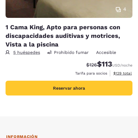
4
1 Cama King, Apto para personas con
discapacidades auditivas y motrices,
Vista a la piscina
5 huéspedes
Prohibido fumar
Accesible
$113
Precio tachado:
Precio con descu
$126
USD
/noche
Ver detalles 
Tarifa para socios
$129
total
Reservar ahora
INFORMACIÓN