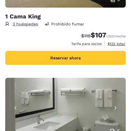
1 Cama King
3 huéspedes
Prohibido fumar
$107
Precio tachado:
Precio con descu
$119
USD
/noche
Ver detalles 
Tarifa para socios
$122
total
Reservar ahora
5