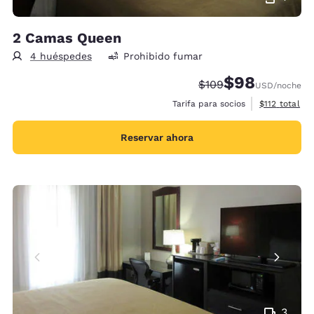
2 Camas Queen
4 huéspedes
Prohibido fumar
$98
Precio tachado:
Precio con desc
$109
USD
/noche
Ver detalles 
Tarifa para socios
$112
total
Reservar ahora
3