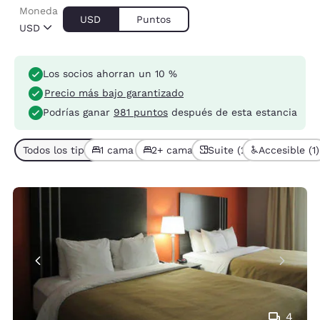
Moneda
USD
Puntos
USD
Los socios ahorran un 10 %
Precio más bajo garantizado
Podrías ganar
981 puntos
después de esta estancia
Todos los tipos de habitación (4)
1 cama (3)
2+ camas (1)
Suite (2)
Accesible (1)
4