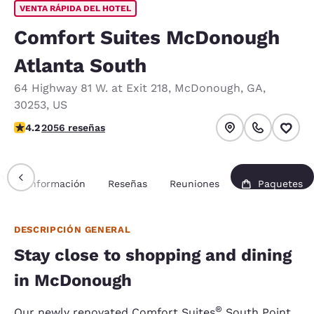
VENTA RÁPIDA DEL HOTEL
Comfort Suites McDonough
Atlanta South
64 Highway 81 W. at Exit 218
,
McDonough
,
GA
,
30253
,
US
calificación de 4.15 estrellas. Muy bueno.
4.2
2056 reseñas
n
Información
Reseñas
Reuniones
Paquetes
DESCRIPCIÓN GENERAL
Stay close to shopping and dining
in McDonough
®
Our newly renovated Comfort Suites
South Point