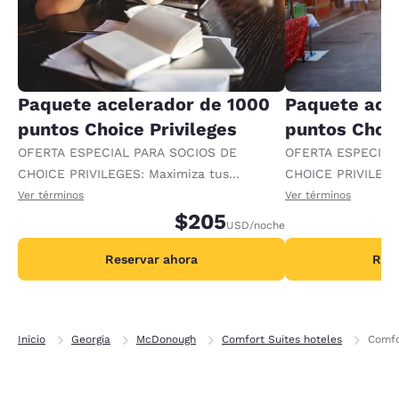
Paquete acelerador de 1000
Paquete ace
puntos Choice Privileges
puntos Choic
OFERTA ESPECIAL PARA SOCIOS DE
OFERTA ESPECIAL
CHOICE PRIVILEGES: Maximiza tus
CHOICE PRIVILEGE
recompensas al recibir 1000 puntos
recompensas al re
Ver términos
Ver términos
adicionales por noche.
$205
adicionales por no
USD
/noche
Reservar ahora
Rese
Inicio
Georgia
McDonough
Comfort Suites hoteles
Comfo