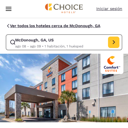
Carga completa
Pasar A Contenido Principal
Iniciar sesión
Ver todos los hoteles cerca de McDonough, GA
McDonough, GA, US
Modificar la búsqueda de McDonough, GA, US. Fecha de check-in ago 0
ago 08 - ago 09
•
1 habitación, 1 huésped