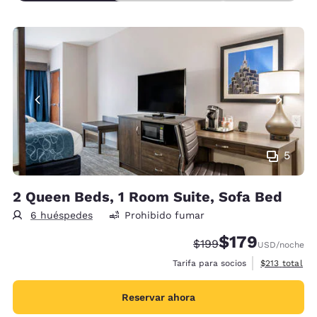
5
2 Queen Beds, 1 Room Suite, Sofa Bed
6 huéspedes
Prohibido fumar
$179
Precio tachado:
Precio con descu
$199
USD
/noche
Ver detalles 
Tarifa para socios
$213
total
Reservar ahora