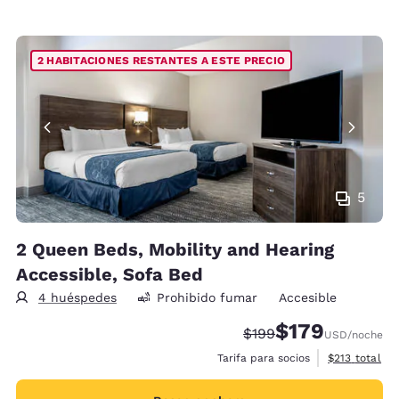
2 HABITACIONES RESTANTES A ESTE PRECIO
5
2 Queen Beds, Mobility and Hearing
Accessible, Sofa Bed
4 huéspedes
Prohibido fumar
Accesible
$179
Precio tachado:
Precio con descu
$199
USD
/noche
Ver detalles 
Tarifa para socios
$213
total