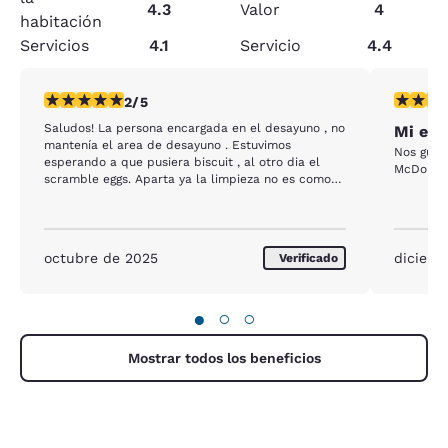
4.3
Valor
4
habitación
Servicios
4.1
Servicio
4.4
calificación de 2 estrellas. Feria. 1 reseña
calificac
2/5
Saludos! La persona encargada en el desayuno , no
Mi est
mantenía el area de desayuno . Estuvimos
Nos gust
esperando a que pusiera biscuit , al otro dia el
McDonou
scramble eggs. Aparta ya la limpieza no es como
antes. Elevadores sucios , cuarto sucio y es una
pena porque era de mis favoritos
octubre de 2025
diciemb
Verificado
●
○
○
Mostrar todos los beneficios