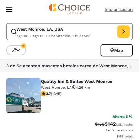
Carga completa
Pasar A Contenido Principal
Iniciar sesión
West Monroe, LA, USA
Modificar la búsqueda de West Monroe, LA, USA. Fecha de check-in ago
ago 08 - ago 09
•
1 habitación, 1 huésped
1
Map
Ordenar y filtrar
1 filtro seleccionado actualmente
3 de Se aceptan mascotas hoteles cerca de West Monroe, LA, USA coinciden con tus filtros
Quality Inn & Suites West Monroe
Quality Inn & Suites West Monroe
West Monroe
,
LA
4.26 km
calificación de 3.71 estrellas. Bueno. 1345 reseñas
3.7
(
1345
)
26
Ahorra 5 %
$142
Precio tachado:
Precio con desc
$150
USD
/noche
Tarifa para socios
Ver detalles d
$167
total