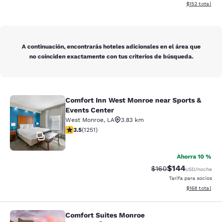
Ver detalles d
$152
total
A continuación, encontrarás hoteles adicionales en el área que
no coinciden exactamente con tus criterios de búsqueda.
Comfort Inn West Monroe near Sports &
Comfort Inn West Monroe near Spor
Events Center
West Monroe
,
LA
3.83 km
calificación de 3.55 estrellas. Bueno. 1251 reseñas
3.5
(
1251
)
23
Ahorra 10 %
$144
Precio tachado:
Precio con desc
$160
USD
/noche
Tarifa para socios
Ver detalles d
$168
total
Comfort Suites Monroe
Comfort Suites Monroe