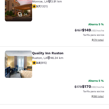
Monroe
,
LA
3.91 km
calificación de 3.69 estrellas. Bueno. 1321 reseñas
3.7
(
1321
)
34
Ahorra 5 %
$149
Precio tachado:
Precio con desc
$157
USD
/noche
Tarifa para socios
Ver detalles d
$174
total
Quality Inn Ruston
Quality Inn Ruston
Ruston
,
LA
46.34 km
calificación de 3.52 estrellas. Bueno. 815 reseñas
3.5
(
815
)
41
Ahorra 5 %
$170
Precio tachado:
Precio con desc
$179
USD
/noche
Tarifa para socios
Ver detalles d
$198
total