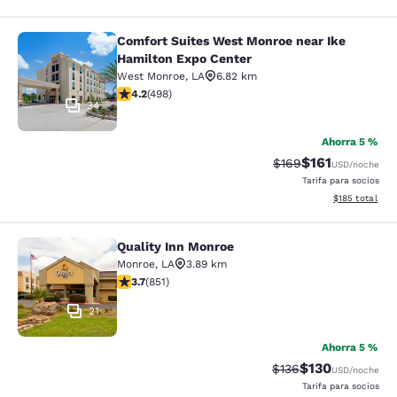
Comfort Suites West Monroe near Ike
Comfort Suites West Monroe near I
Hamilton Expo Center
West Monroe
,
LA
6.82 km
calificación de 4.15 estrellas. Muy bueno. 498 reseñas
4.2
(
498
)
34
Ahorra 5 %
$161
Precio tachado:
Precio con des
$169
USD
/noche
Tarifa para socios
Ver detalles d
$185
total
Quality Inn Monroe
Quality Inn Monroe
Monroe
,
LA
3.89 km
calificación de 3.71 estrellas. Bueno. 851 reseñas
3.7
(
851
)
21
Ahorra 5 %
$130
Precio tachado:
Precio con desc
$136
USD
/noche
Tarifa para socios