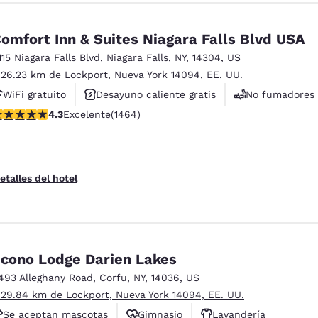
omfort Inn & Suites Niagara Falls Blvd USA
115 Niagara Falls Blvd
,
Niagara Falls
,
NY
,
14304
,
US
 26.23 km de Lockport, Nueva York 14094, EE. UU.
WiFi gratuito
Desayuno caliente gratis
No fumadores
alificación de 4.35 estrellas. Excelente. 1464 reseñas
4.3
Excelente
(1464)
etalles del hotel
cono Lodge Darien Lakes
493 Alleghany Road
,
Corfu
,
NY
,
14036
,
US
 29.84 km de Lockport, Nueva York 14094, EE. UU.
Se aceptan mascotas
Gimnasio
Lavandería