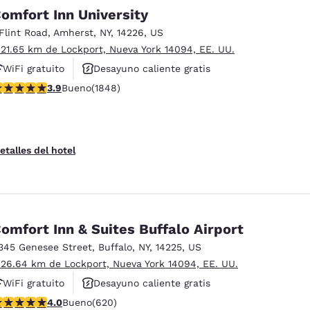
México
Mexico
omfort Inn University
Español
English
 Flint Road
,
Amherst
,
NY
,
14226
,
US
 21.65 km de Lockport, Nueva York 14094, EE. UU.
nd
Germany
España
WiFi gratuito
Desayuno caliente gratis
English
Español
alificación de 3.88 estrellas. Bueno. 1848 reseñas
3.9
Bueno
(1848)
Se aceptan mascotas
France
France
Français
English
etalles del hotel
Italia
Italy
Italiano
English
ngdom
omfort Inn & Suites Buffalo Airport
345 Genesee Street
,
Buffalo
,
NY
,
14225
,
US
 26.64 km de Lockport, Nueva York 14094, EE. UU.
India
New Zealan
English
English
WiFi gratuito
Desayuno caliente gratis
alificación de 3.96 estrellas. Bueno. 620 reseñas
4.0
Bueno
(620)
Se aceptan mascotas