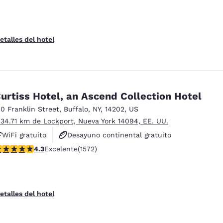
etalles del hotel
urtiss Hotel, an Ascend Collection Hotel
10 Franklin Street
,
Buffalo
,
NY
,
14202
,
US
 34.71 km de Lockport, Nueva York 14094, EE. UU.
WiFi gratuito
Desayuno continental gratuito
alificación de 4.32 estrellas. Excelente. 1572 reseñas
4.3
Excelente
(1572)
No fumadores
etalles del hotel