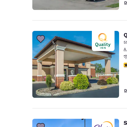
D
Q
5
A
c
D
S