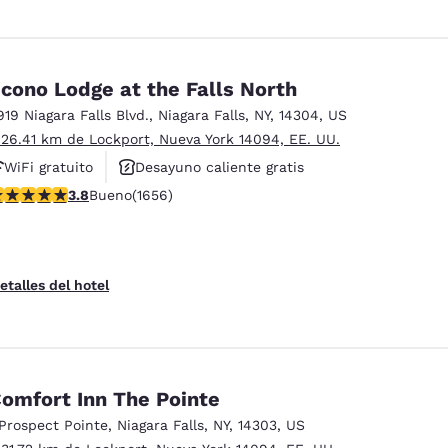
cono Lodge at the Falls North
919 Niagara Falls Blvd.
,
Niagara Falls
,
NY
,
14304
,
US
 26.41 km de Lockport, Nueva York 14094, EE. UU.
WiFi gratuito
Desayuno caliente gratis
alificación de 3.77 estrellas. Bueno. 1656 reseñas
3.8
Bueno
(1656)
Piscina al aire libre
etalles del hotel
omfort Inn The Pointe
 Prospect Pointe
,
Niagara Falls
,
NY
,
14303
,
US