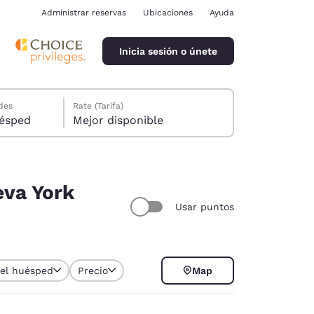
Administrar reservas
Ubicaciones
Ayuda
Inicia sesión o únete
des
Rate (Tarifa)
ión, 1 huésped
Mejor disponible
eva York
Usar puntos
ina
del huésped
Precio
Map