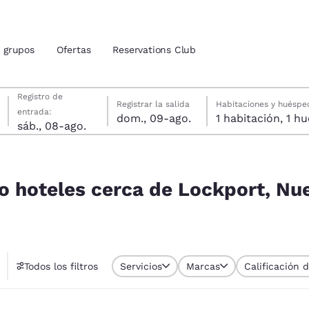
grupos
Ofertas
Reservations Club
sábado, 8 de agosto
domingo, 9 de agosto
domingo, 9 de agosto fecha de check-out seleccionada
sábado, 8 de agosto fecha de check-in seleccionada
Registro de
Registrar la salida
Habitaciones y huéspe
entrada:
dom., 09-ago.
1 habitac
ión actuales
sáb., 08-ago.
port, Nueva York 14094, EE. UU.
u idioma preferido
o hoteles cerca de Lockport, Nu
tes
Estados Unidos
América Lat
Español
Español
Todos los filtros
Servicios
Marcas
Calificación 
atina
Latin America
Canada
English
English