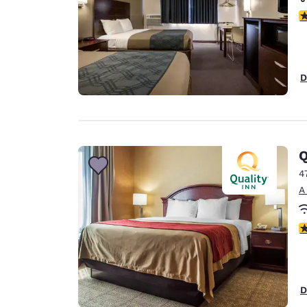
c
D
Q
4
A
c
D