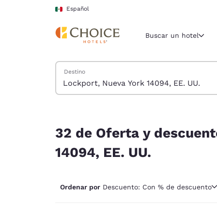
Carga completa
Pasar A Contenido Principal
Español
Buscar un hotel
Buscar hoteles
Destino
Región y ubicac
México
Español
32 de Oferta y descuento hoteles cerca de Lock
Selecciona t
32 de Oferta y descuent
América
14094, EE. UU.
United Sta
English
Ordenar por
Descuento: Con % de descuento
América L
Português