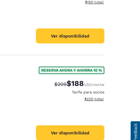
Ver detalles del total estima
$150
total
Ver disponibilidad
RESERVA AHORA Y AHORRA 10 %
$188
Precio tachado:
Precio con descuento:
$209
USD
/noche
Tarifa para socios
Ver detalles del total estimad
$220
total
Ver disponibilidad