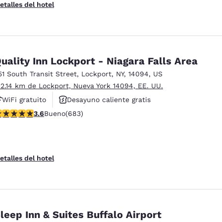
etalles del hotel
uality Inn Lockport - Niagara Falls Area
51 South Transit Street
,
Lockport
,
NY
,
14094
,
US
 2.14 km de Lockport, Nueva York 14094, EE. UU.
WiFi gratuito
Desayuno caliente gratis
alificación de 3.59 estrellas. Bueno. 683 reseñas
3.6
Bueno
(683)
Se aceptan mascotas
etalles del hotel
leep Inn & Suites Buffalo Airport