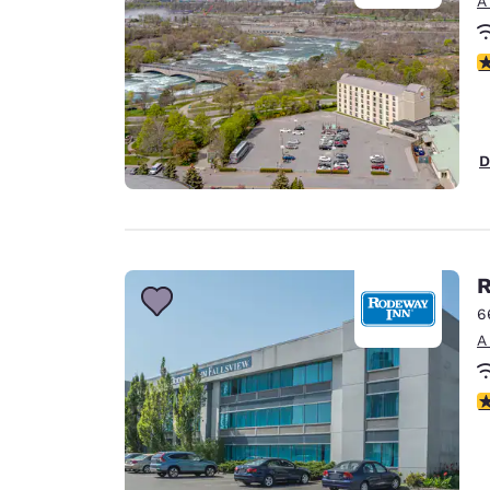
A
c
D
R
6
A
c