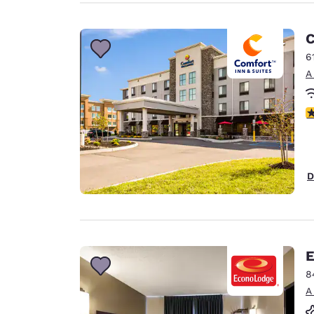
C
6
A
c
D
E
8
A