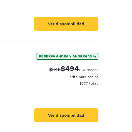
Ver disponibilidad
RESERVA AHORA Y AHORRA 10 %
$494
Precio tachado:
Precio con descuento:
$549
USD
/noche
Tarifa para socios
Ver detalles del total estimad
$577
total
Ver disponibilidad