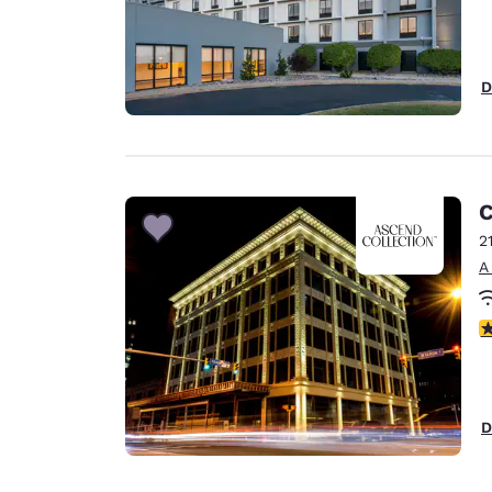
D
C
2
A
c
D