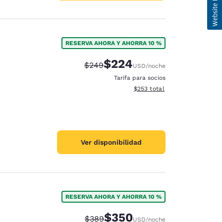
RESERVA AHORA Y AHORRA 10 %
$224
Precio tachado:
Precio con descuento:
$249
USD
/noche
Tarifa para socios
Ver detalles del total estimad
$253
total
Ver disponibilidad
RESERVA AHORA Y AHORRA 10 %
$350
Precio tachado:
Precio con descuento:
$389
USD
/noche