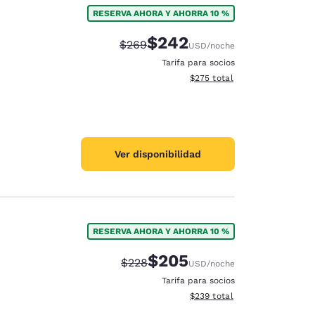
RESERVA AHORA Y AHORRA 10 %
$242
Precio tachado:
Precio con descuento:
$269
USD
/noche
Tarifa para socios
Ver detalles del total estimad
$275
total
Ver disponibilidad
RESERVA AHORA Y AHORRA 10 %
$205
Precio tachado:
Precio con descuento:
$228
USD
/noche
d
Tarifa para socios
Ver detalles del total estimad
$239
total