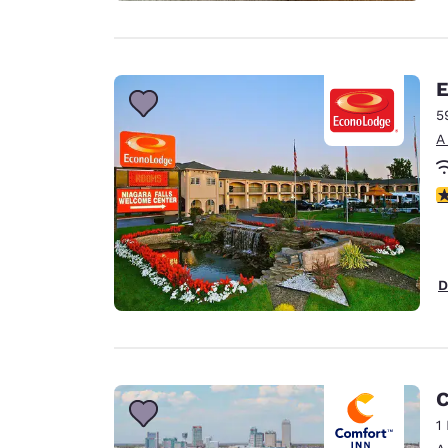
E
5
A
c
D
C
1