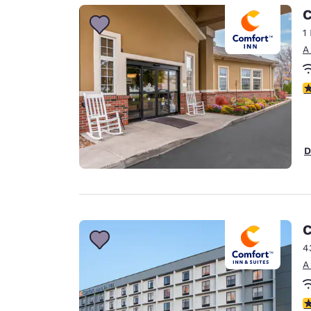
Canada
C
Français
1
Europa
A
Deutschla
Deutsch
c
Spain
English
D
Ireland
English
United Ki
English
C
Asia-Pacífico
4
A
Australia
English
c