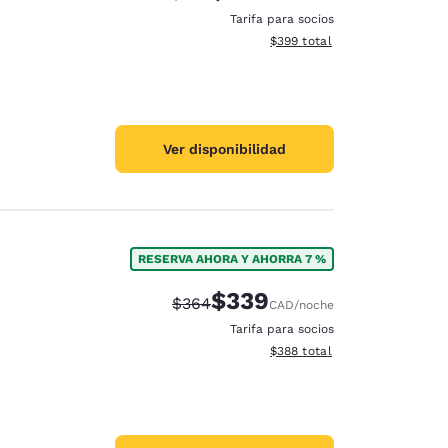
Tarifa para socios
Ver detalles del total estimad
$399
total
Ver disponibilidad
RESERVA AHORA Y AHORRA 7 %
$339
Precio tachado:
Precio con descuento:
$364
CAD
/noche
Tarifa para socios
Ver detalles del total estimad
$388
total