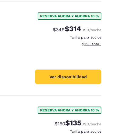
RESERVA AHORA Y AHORRA 10 %
$314
Precio tachado:
Precio con descuento:
$349
USD
/noche
Tarifa para socios
Ver detalles del total estimad
$355
total
Ver disponibilidad
RESERVA AHORA Y AHORRA 10 %
$135
Precio tachado:
Precio con descuento:
$150
USD
/noche
Tarifa para socios