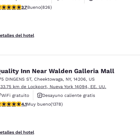
alificación de 3.69 estrellas. Bueno. 826 reseñas
3.7
Bueno
(826)
etalles del hotel
uality Inn Near Walden Galleria Mall
75 DINGENS ST
,
Cheektowaga
,
NY
,
14206
,
US
 33.75 km de Lockport, Nueva York 14094, EE. UU.
WiFi gratuito
Desayuno caliente gratis
alificación de 4.12 estrellas. Muy bueno. 1378 reseñas
4.1
Muy bueno
(1378)
Se aceptan mascotas
etalles del hotel