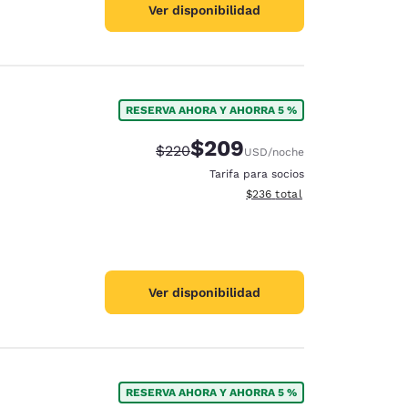
Ver disponibilidad
RESERVA AHORA Y AHORRA 5 %
$209
Precio tachado:
Precio con descuento:
$220
USD
/noche
Tarifa para socios
Ver detalles del total estimad
$236
total
Ver disponibilidad
RESERVA AHORA Y AHORRA 5 %