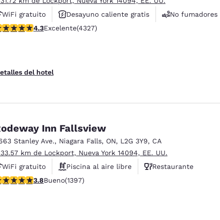
 31.72 km de Lockport, Nueva York 14094, EE. UU.
WiFi gratuito
Desayuno caliente gratis
No fumadores
alificación de 4.3 estrellas. Excelente. 4327 reseñas
4.3
Excelente
(4327)
etalles del hotel
odeway Inn Fallsview
663 Stanley Ave.
,
Niagara Falls
,
ON
,
L2G 3Y9
,
CA
 33.57 km de Lockport, Nueva York 14094, EE. UU.
WiFi gratuito
Piscina al aire libre
Restaurante
alificación de 3.84 estrellas. Bueno. 1397 reseñas
3.8
Bueno
(1397)