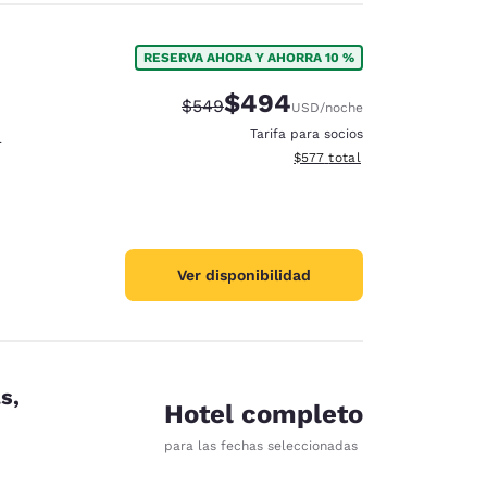
RESERVA AHORA Y AHORRA 10 %
$494
Precio tachado:
Precio con descuento:
$549
USD
/noche
Tarifa para socios
r
Ver detalles del total estimad
$577
total
Ver disponibilidad
s,
Hotel completo
para las fechas seleccionadas