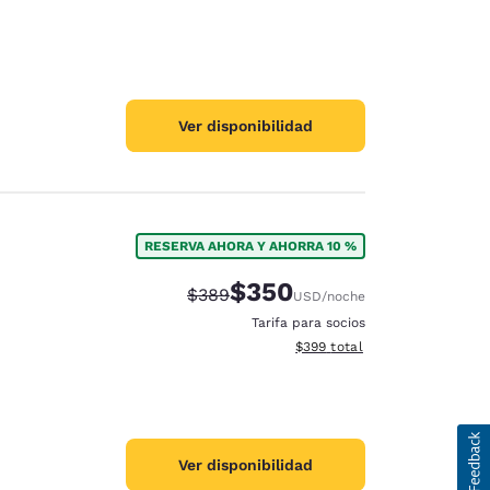
Ver disponibilidad
RESERVA AHORA Y AHORRA 10 %
$350
Precio tachado:
Precio con descuento:
$389
USD
/noche
Tarifa para socios
Ver detalles del total estimad
$399
total
Ver disponibilidad