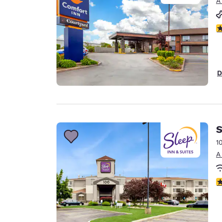
A
c
D
S
1
A
c