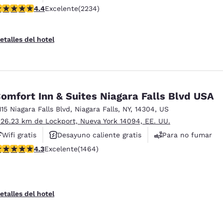
alificación de 4.37 estrellas. Excelente. 2234 reseñas
4.4
Excelente
(2234)
Hoteles que aceptan mascotas
etalles del hotel
omfort Inn & Suites Niagara Falls Blvd USA
115 Niagara Falls Blvd
,
Niagara Falls
,
NY
,
14304
,
US
 26.23 km de Lockport, Nueva York 14094, EE. UU.
Wifi gratis
Desayuno caliente gratis
Para no fumar
alificación de 4.35 estrellas. Excelente. 1464 reseñas
4.3
Excelente
(1464)
etalles del hotel