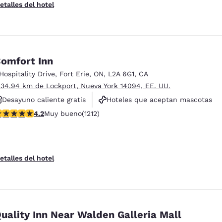
etalles del hotel
omfort Inn
 Hospitality Drive
,
Fort Erie
,
ON
,
L2A 6G1
,
CA
 34.94 km de Lockport, Nueva York 14094, EE. UU.
Desayuno caliente gratis
Hoteles que aceptan mascotas
alificación de 4.16 estrellas. Muy bueno. 1212 reseñas
4.2
Muy bueno
(1212)
Para no fumar
etalles del hotel
uality Inn Near Walden Galleria Mall