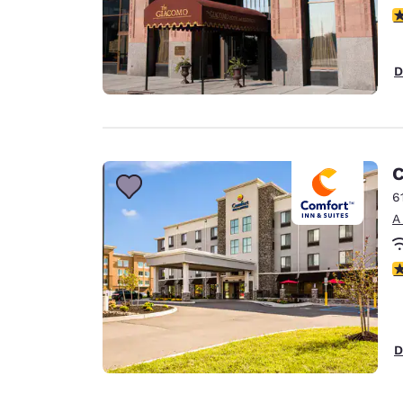
c
D
C
6
A
c
D