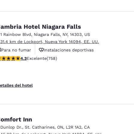
ambria Hotel Niagara Falls
11 Rainbow Blvd
,
Niagara Falls
,
NY
,
14303
,
US
 31.4 km de Lockport, Nueva York 14094, EE. UU.
Para no fumar
Instalaciones deportivas
alificación de 4.26 estrellas. Excelente. 758 reseñas
4.3
Excelente
(758)
Sala de reuniones
etalles del hotel
omfort Inn
 Dunlop Dr.
,
St. Catharines
,
ON
,
L2R 1A2
,
CA