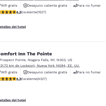
Wifi gratis
Desayuno caliente gratis
Para no fumar
alificación de 4.32 estrellas. Excelente. 1527 reseñas
4.3
Excelente
(1527)
etalles del hotel
omfort Inn The Pointe
 Prospect Pointe
,
Niagara Falls
,
NY
,
14303
,
US
 31.72 km de Lockport, Nueva York 14094, EE. UU.
Wifi gratis
Desayuno caliente gratis
Para no fumar
alificación de 4.3 estrellas. Excelente. 4327 reseñas
4.3
Excelente
(4327)
etalles del hotel