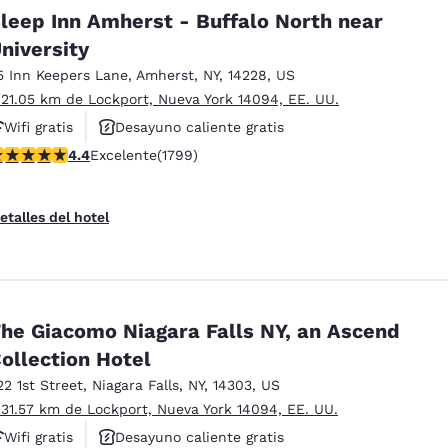
México
Mexico
leep Inn Amherst - Buffalo North near
Español
English
niversity
5 Inn Keepers Lane
,
Amherst
,
NY
,
14228
,
US
nd
Germany
España
 21.05 km de Lockport, Nueva York 14094, EE. UU.
English
Español
Wifi gratis
Desayuno caliente gratis
alificación de 4.38 estrellas. Excelente. 1799 reseñas
4.4
Excelente
(1799)
Hoteles que aceptan mascotas
France
France
Français
English
etalles del hotel
Italia
Italy
Italiano
English
ngdom
he Giacomo Niagara Falls NY, an Ascend
ollection Hotel
22 1st Street
,
Niagara Falls
,
NY
,
14303
,
US
India
New Zealan
English
English
 31.57 km de Lockport, Nueva York 14094, EE. UU.
Wifi gratis
Desayuno caliente gratis