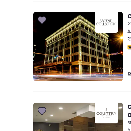
C
2
A
c
D
C
5
A