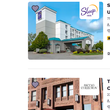
Canada
S
Français
U
Europa
7
Deutschla
A
Deutsch
c
Spain
English
D
Ireland
English
United Ki
English
T
Asia-Pacífico
C
2
Australia
English
A