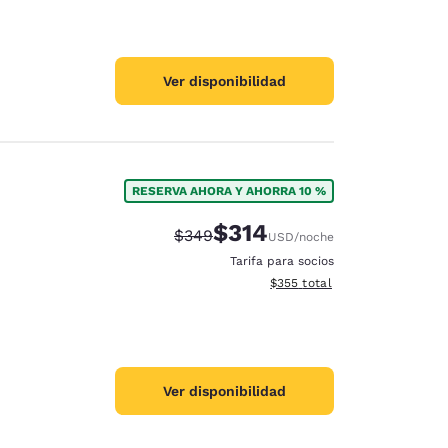
Ver disponibilidad
RESERVA AHORA Y AHORRA 10 %
$314
Precio tachado:
Precio con descuento:
$349
USD
/noche
Tarifa para socios
Ver detalles del total estimad
$355
total
Ver disponibilidad