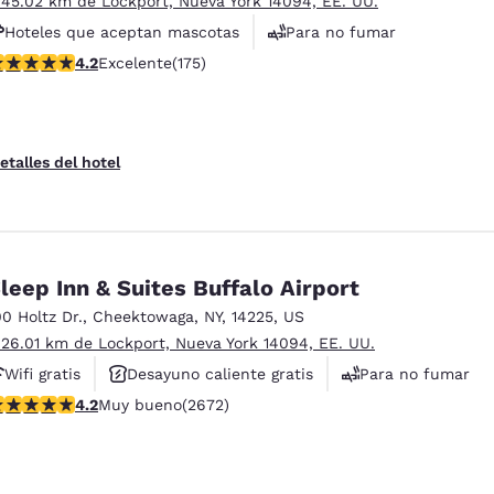
 45.02 km de Lockport, Nueva York 14094, EE. UU.
Hoteles que aceptan mascotas
Para no fumar
alificación de 4.22 estrellas. Excelente. 175 reseñas
4.2
Excelente
(175)
Instalaciones deportivas
etalles del hotel
leep Inn & Suites Buffalo Airport
00 Holtz Dr.
,
Cheektowaga
,
NY
,
14225
,
US
 26.01 km de Lockport, Nueva York 14094, EE. UU.
Wifi gratis
Desayuno caliente gratis
Para no fumar
alificación de 4.19 estrellas. Muy bueno. 2672 reseñas
4.2
Muy bueno
(2672)