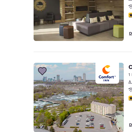
c
D
C
1
A
c
D