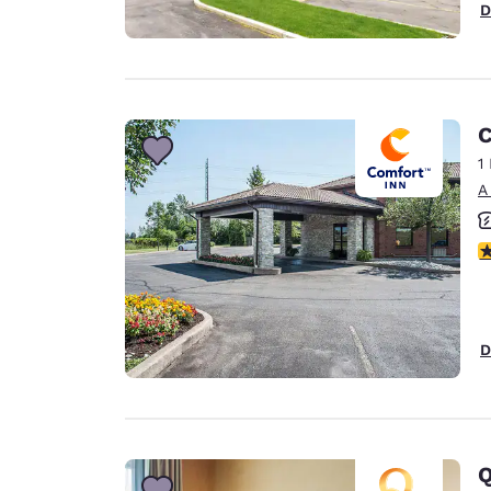
D
C
1
A
c
D
Q