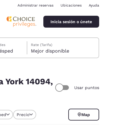
Administrar reservas
Ubicaciones
Ayuda
Inicia sesión o únete
des
Rate (Tarifa)
ión, 1 huésped
Mejor disponible
a York 14094,
Usar puntos
ina
ped
Precio
Map