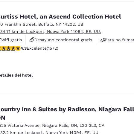
urtiss Hotel, an Ascend Collection Hotel
10 Franklin Street
,
Buffalo
,
NY
,
14202
,
US
 34.71 km de Lockport, Nueva York 14094, EE. UU.
Wifi gratis
Desayuno continental gratis
Para no fuma
alificación de 4.32 estrellas. Excelente. 1572 reseñas
4.3
Excelente
(1572)
etalles del hotel
ountry Inn & Suites by Radisson, Niagara Fall
ON
525 Victoria Avenue
,
Niagara Falls
,
ON
,
L2G 3L3
,
CA
 32.2 km de Lockport, Nueva York 14094, EE. UU.