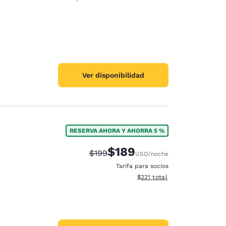
Ver disponibilidad
RESERVA AHORA Y AHORRA 5 %
$189
Precio tachado:
Precio con descuento:
$199
USD
/noche
Tarifa para socios
Ver detalles del total estima
$221
total