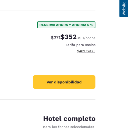
RESERVA AHORA Y AHORRA 5 %
$352
Precio tachado:
Precio con descuento:
$371
USD
/noche
Tarifa para socios
Ver detalles del total estimad
$402
total
Ver disponibilidad
Hotel completo
para las fechas seleccionadas