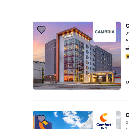
C
3
A
c
D
C
2