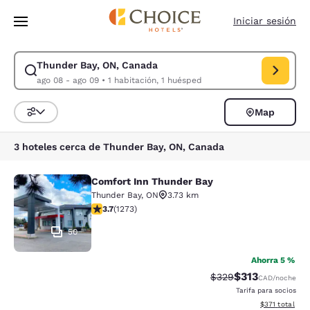
Carga completa
Pasar A Contenido Principal
Iniciar sesión
Thunder Bay, ON, Canada
Modificar la búsqueda de Thunder Bay, ON, Canada. Fecha de check-in 
ago 08 - ago 09
•
1 habitación, 1 huésped
Map
Ordenar y filtrar
3 hoteles cerca de Thunder Bay, ON, Canada
Comfort Inn Thunder Bay
Comfort Inn Thunder Bay
Thunder Bay
,
ON
3.73 km
calificación de 3.71 estrellas. Bueno. 1273 reseñas
3.7
(
1273
)
50
Ahorra 5 %
$313
Precio tachado:
Precio con desc
$329
CAD
/noche
Tarifa para socios
Ver detalles d
$371
total