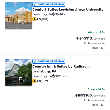
Comfort Suites Lewisburg near Univ
GANADOR DE PREMIO
Comfort Suites Lewisburg near University
Lewisburg
,
PA
36.46 km
calificación de 4.45 estrellas. Excelente. 1011 reseñas
4.5
(
1011
)
34
Ahorra 16 %
$113
Precio tachado:
Precio con des
$134
USD
/noche
Tarifa para socios
Ver detalles d
$123
total
Country Inn & Suites by Radisson, L
GANADOR DE PREMIO
Country Inn & Suites by Radisson,
Lewisburg, PA
Lewisburg
,
PA
36.11 km
11
calificación de 4.94 estrellas. Excepcional. 592 reseñ
4.9
(
592
)
Ahorra 10 %
$165
Precio tachado:
Precio con desc
$183
USD
/noche
Tarifa para socios
Ver detalles d
$183
total