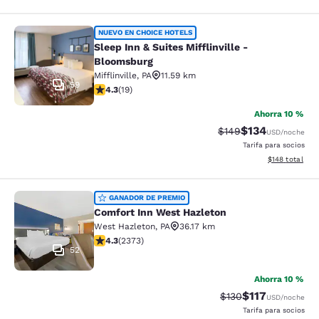
Sleep Inn & Suites Mifflinville -Blo
NUEVO EN CHOICE HOTELS
Sleep Inn & Suites Mifflinville -
Bloomsburg
Mifflinville
,
PA
11.59 km
59
calificación de 4.32 estrellas. Excelente. 19 reseñas
4.3
(
19
)
Ahorra 10 %
$134
Precio tachado:
Precio con desc
$149
USD
/noche
Tarifa para socios
Ver detalles d
$148
total
Comfort Inn West Hazleton
GANADOR DE PREMIO
Comfort Inn West Hazleton
West Hazleton
,
PA
36.17 km
calificación de 4.25 estrellas. Excelente. 2373 reseña
4.3
(
2373
)
52
Ahorra 10 %
$117
Precio tachado:
Precio con des
$130
USD
/noche
Tarifa para socios