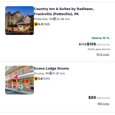
Country Inn & Suites by Radisson,
Country Inn & Suites by Radisson, Fra
Frackville (Pottsville), PA
Pottsville
,
PA
32.46 km
calificación de 4.24 estrellas. Excelente. 268 reseñas
4.2
(
268
)
30
Ahorra 10 %
$159
Precio tachado:
Precio con desc
$176
USD
/noche
Tarifa para socios
Ver detalles d
$176
total
Econo Lodge Drums
Econo Lodge Drums
Drums
,
PA
41.81 km
calificación de 3.62 estrellas. Bueno. 340 reseñas
3.6
(
340
)
38
$89
USD
/noche
Ver detalles d
$99
total