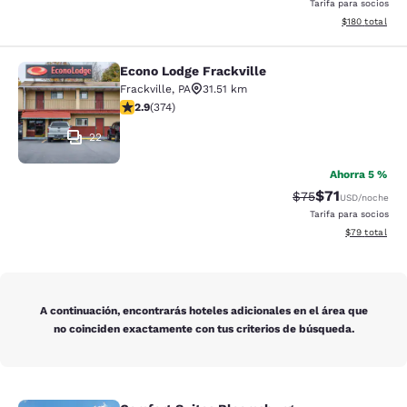
Tarifa para socios
Ver detalles d
$180
total
Econo Lodge Frackville
Econo Lodge Frackville
Frackville
,
PA
31.51 km
calificación de 2.86 estrellas. Feria. 374 reseñas
2.9
(
374
)
22
Ahorra 5 %
$71
Precio tachado:
Precio con de
$75
USD
/noche
Tarifa para socios
Ver detalles d
$79
total
A continuación, encontrarás hoteles adicionales en el área que
no coinciden exactamente con tus criterios de búsqueda.