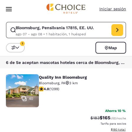
Carga completa
Pasar A Contenido Principal
Iniciar sesión
Bloomsburg, Pensilvania 17815, EE. UU.
Modificar la búsqueda de Bloomsburg, Pensilvania 17815, EE. UU.. Fech
ago 07 - ago 08
•
1 habitación, 1 huésped
1
Map
Ordenar y filtrar
1 filtro seleccionado actualmente
6 de Se aceptan mascotas hoteles cerca de Bloomsburg, Pensilvania 17815, EE. UU. coinciden con tus filtros
Quality Inn Bloomsburg
Quality Inn Bloomsburg
Bloomsburg
,
PA
3 km
calificación de 4.01 estrellas. Muy bueno. 1299 reseña
4.0
(
1299
)
40
Ahorra 10 %
$165
Precio tachado:
Precio con desc
$183
USD
/noche
Tarifa para socios
Ver detalles d
$180
total