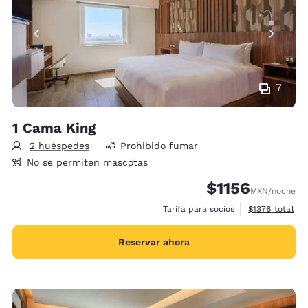
7
1 Cama King
2 huéspedes
Prohibido fumar
No se permiten mascotas
$1156
MXN
/noche
Ver detalles d
Tarifa para socios
$1376
total
Reservar ahora