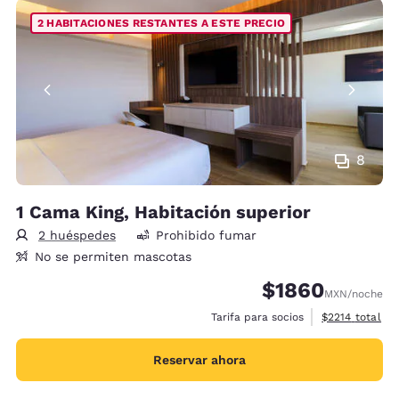
2 HABITACIONES RESTANTES A ESTE PRECIO
8
1 Cama King, Habitación superior
2 huéspedes
Prohibido fumar
No se permiten mascotas
$1860
MXN
/noche
Ver detalles d
Tarifa para socios
$2214
total
Reservar ahora