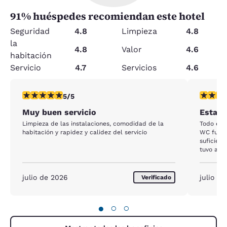
91
% huéspedes recomiendan este hotel
Seguridad
4.8
Limpieza
4.8
la
4.8
Valor
4.6
habitación
Servicio
4.7
Servicios
4.6
calificación de 5 estrellas. Excepcional. 1 reseña
calificac
5/5
Muy buen servicio
Estanc
Limpieza de las instalaciones, comodidad de la
Todo estu
habitación y rapidez y calidez del servicio
WC funci
suficient
tuvo agua
tampoco f
sido un 1
julio de 2026
julio d
Verificado
●
○
○