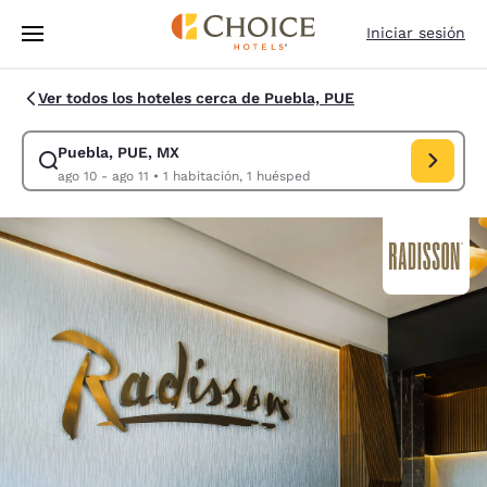
Carga completa
Pasar A Contenido Principal
Iniciar sesión
Ver todos los hoteles cerca de Puebla, PUE
Puebla, PUE, MX
Modificar la búsqueda de Puebla, PUE, MX. Fecha de check-in ago 10, F
ago 10 - ago 11
•
1 habitación, 1 huésped