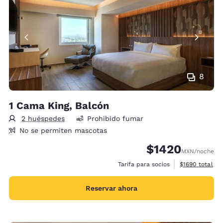
8
1 Cama King, Balcón
2 huéspedes
Prohibido fumar
No se permiten mascotas
$1420
MXN
/noche
Ver detalles d
Tarifa para socios
$1690
total
Reservar ahora