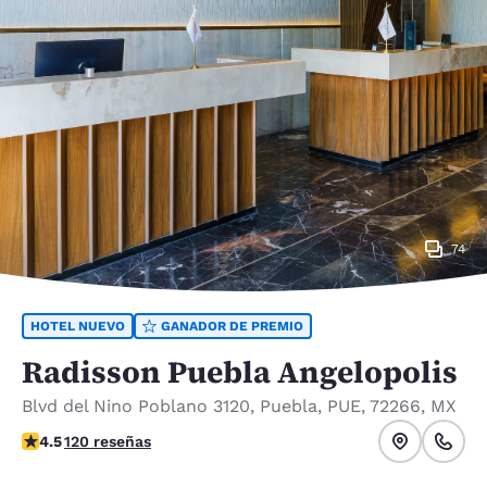
74
HOTEL NUEVO
GANADOR DE PREMIO
Radisson Puebla Angelopolis
Blvd del Nino Poblano 3120
,
Puebla
,
PUE
,
72266
,
MX
calificación de 4.47 estrellas. Excelente.
4.5
120 reseñas