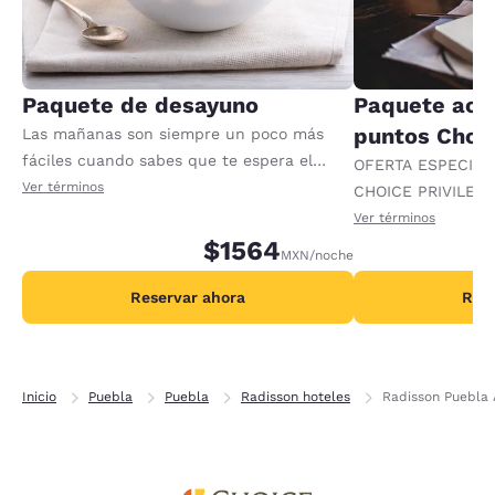
Paquete de desayuno
Paquete ace
puntos Choic
Las mañanas son siempre un poco más
fáciles cuando sabes que te espera el
OFERTA ESPECIAL
desayuno. Este paquete incluye un
Ver términos
CHOICE PRIVILEGE
desayuno para cada adulto registrado en
recompensas al re
Ver términos
la habitación. Pueden aplicarse cargos
$1564
adicionales por no
MXN
/noche
adicionales por cualquier adulto o niño
adicional.
Reservar ahora
Rese
Inicio
Puebla
Puebla
Radisson hoteles
Radisson Puebla 