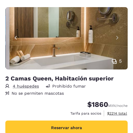
5
2 Camas Queen, Habitación superior
4 huéspedes
Prohibido fumar
No se permiten mascotas
$1860
MXN
/noche
Ver detalles d
Tarifa para socios
$2214
total
Reservar ahora