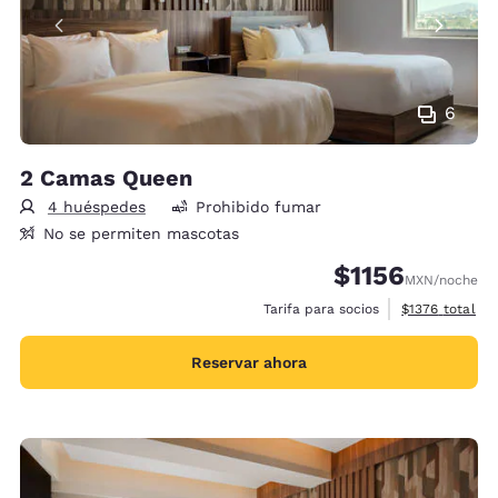
6
2 Camas Queen
4 huéspedes
Prohibido fumar
No se permiten mascotas
$1156
MXN
/noche
Ver detalles d
Tarifa para socios
$1376
total
Reservar ahora