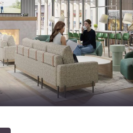
México
Mexico
Español
English
nd
Germany
España
English
Español
France
France
Français
English
Italia
Italy
Italiano
English
ngdom
India
New Zealan
English
English