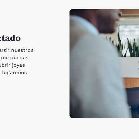
ctado
rtir nuestros
 que puedas
brir joyas
s lugareños