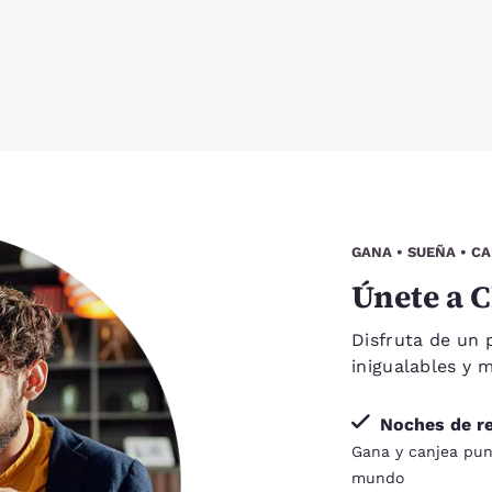
GANA • SUEÑA • C
Únete a C
Disfruta de un 
inigualables y 
Noches de r
Gana y canjea punt
mundo