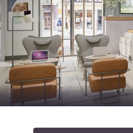
Canada
Français
Europa
Deutschla
Deutsch
Spain
English
Ireland
English
United Ki
English
Asia-Pacífico
Australia
English