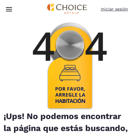
Carga completa
Pasar A Contenido Principal
Iniciar sesión
¡Ups! No podemos encontrar
la página que estás buscando,