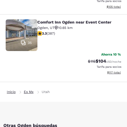
Tarifa para socios
Ver detalles d
$105
total
Comfort Inn Ogden near Event Center
Comfort Inn Ogden near Event Cent
Ogden
,
UT
10.65 km
calificación de 3.25 estrellas. Bueno. 387 reseñas
3.3
(
387
)
35
Ahorra 10 %
$104
Precio tachado:
Precio con desc
$115
USD
/noche
Tarifa para socios
Ver detalles d
$117
total
Inicio
Es Mx
Utah
Otras Ogden búsquedas