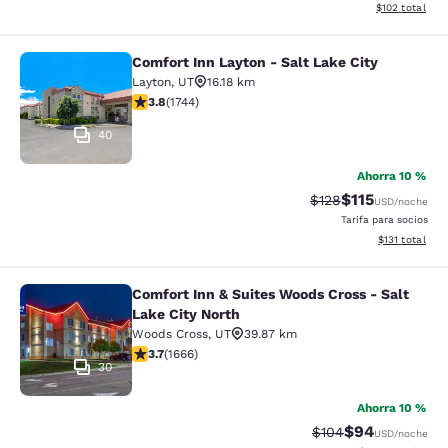
Ver detalles d
$102
total
Comfort Inn Layton - Salt Lake City
Comfort Inn Layton - Salt Lake City
Layton
,
UT
16.18 km
calificación de 3.84 estrellas. Bueno. 1744 reseñas
3.8
(
1744
)
40
Ahorra 10 %
$115
Precio tachado:
Precio con des
$128
USD
/noche
Tarifa para socios
Ver detalles d
$131
total
Comfort Inn & Suites Woods Cross - Salt
Comfort Inn & Suites Woods Cross - 
Lake City North
Woods Cross
,
UT
39.87 km
calificación de 3.73 estrellas. Bueno. 1666 reseñas
3.7
(
1666
)
30
Ahorra 10 %
$94
Precio tachado:
Precio con des
$104
USD
/noche