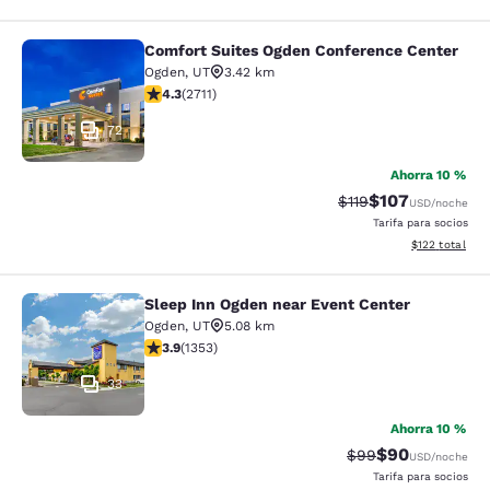
Comfort Suites Ogden Conference Center
Comfort Suites Ogden Conference C
Ogden
,
UT
3.42 km
calificación de 4.29 estrellas. Excelente. 2711 reseñas
4.3
(
2711
)
72
Ahorra 10 %
$107
Precio tachado:
Precio con desc
$119
USD
/noche
Tarifa para socios
Ver detalles d
$122
total
Sleep Inn Ogden near Event Center
Sleep Inn Ogden near Event Center
Ogden
,
UT
5.08 km
calificación de 3.92 estrellas. Bueno. 1353 reseñas
3.9
(
1353
)
33
Ahorra 10 %
$90
Precio tachado:
Precio con des
$99
USD
/noche
Tarifa para socios