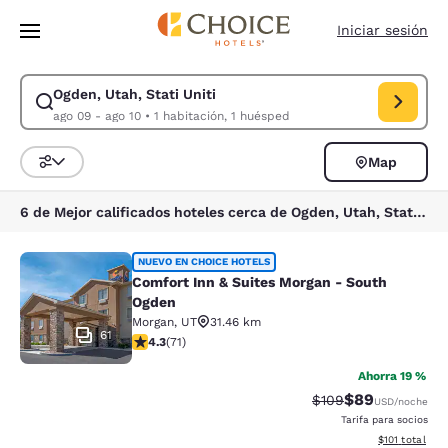
Carga completa
Pasar A Contenido Principal
Iniciar sesión
Ogden, Utah, Stati Uniti
Modificar la búsqueda de Ogden, Utah, Stati Uniti. Fecha de check-in a
ago 09 - ago 10
•
1 habitación, 1 huésped
Map
Ordenar y filtrar
6 de Mejor calificados hoteles cerca de Ogden, Utah, Stati Uniti
Comfort Inn & Suites Morgan - Sou
NUEVO EN CHOICE HOTELS
Comfort Inn & Suites Morgan - South
Ogden
Morgan
,
UT
31.46 km
61
calificación de 4.35 estrellas. Excelente. 71 reseñas
4.3
(
71
)
Ahorra 19 %
$89
Precio tachado:
Precio con des
$109
USD
/noche
Tarifa para socios
Ver detalles d
$101
total