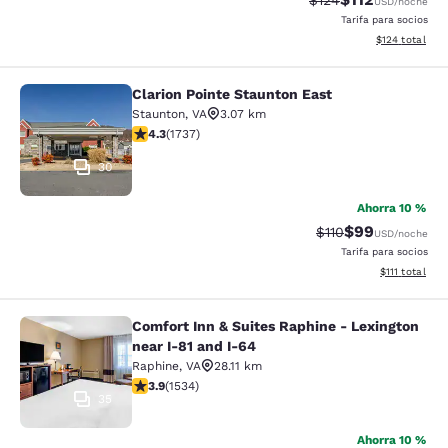
$124
USD
/noche
Tarifa para socios
Ver detalles d
$124
total
Clarion Pointe Staunton East
Clarion Pointe Staunton East
Staunton
,
VA
3.07 km
calificación de 4.3 estrellas. Excelente. 1737 reseñas
4.3
(
1737
)
30
Ahorra 10 %
$99
Precio tachado:
Precio con des
$110
USD
/noche
Tarifa para socios
Ver detalles d
$111
total
Comfort Inn & Suites Raphine - Lexington
Comfort Inn & Suites Raphine - Lexi
near I-81 and I-64
Raphine
,
VA
28.11 km
calificación de 3.93 estrellas. Bueno. 1534 reseñas
3.9
(
1534
)
35
Ahorra 10 %