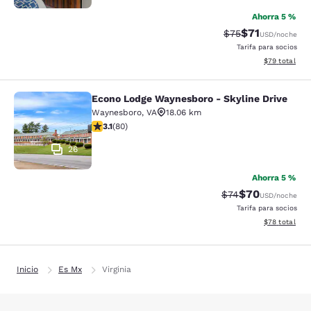
Ahorra 5 %
$71
Precio tachado:
Precio con de
$75
USD
/noche
Tarifa para socios
Ver detalles d
$79
total
Econo Lodge Waynesboro - Skyline Drive
Econo Lodge Waynesboro - Skyline 
Waynesboro
,
VA
18.06 km
calificación de 3.11 estrellas. Bueno. 80 reseñas
3.1
(
80
)
26
Ahorra 5 %
$70
Precio tachado:
Precio con des
$74
USD
/noche
Tarifa para socios
Ver detalles d
$78
total
Inicio
Es Mx
Virginia