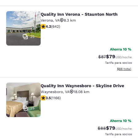
Quality Inn Verona - Staunton North
Quality Inn Verona - Staunton North
Verona
,
VA
8.3 km
calificación de 4.24 estrellas. Excelente. 642 reseñas
4.2
(
642
)
25
Ahorra 10 %
$79
Precio tachado:
Precio con des
$87
USD
/noche
Tarifa para socios
Ver detalles d
$88
total
Quality Inn Waynesboro - Skyline Drive
Quality Inn Waynesboro - Skyline Dr
Waynesboro
,
VA
18.08 km
calificación de 3.49 estrellas. Bueno. 1166 reseñas
3.5
(
1166
)
25
Ahorra 10 %
$79
Precio tachado:
Precio con des
$88
USD
/noche
Tarifa para socios