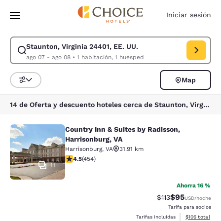
Carga completa
Pasar A Contenido Principal
Iniciar sesión
Staunton, Virginia 24401, EE. UU.
Modificar la búsqueda de Staunton, Virginia 24401, EE. UU.. Fecha de c
ago 07 - ago 08
•
1 habitación, 1 huésped
Map
Ordenar y filtrar
14 de Oferta y descuento hoteles cerca de Staunton, Virginia 24401, EE. UU.
Country Inn & Suites by Radisson,
Country Inn & Suites by Radisson, H
Harrisonburg, VA
Harrisonburg
,
VA
31.91 km
calificación de 4.5 estrellas. Excelente. 454 reseñas
4.5
(
454
)
11
Ahorra 16 %
$95
Precio tachado:
Precio con des
$113
USD
/noche
Tarifa para socios
Ver detalles d
Tarifas incluidas
$106
total