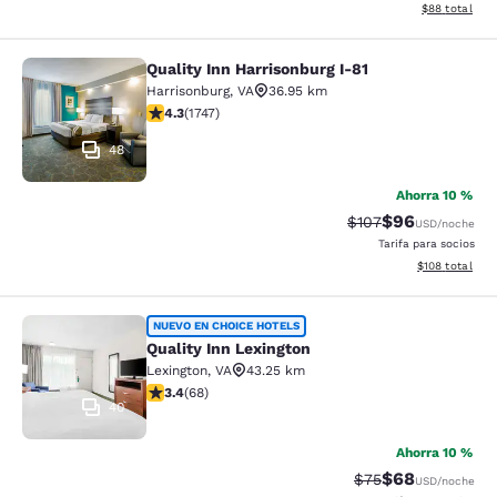
Ver detalles d
$88
total
Quality Inn Harrisonburg I-81
Quality Inn Harrisonburg I-81
Harrisonburg
,
VA
36.95 km
calificación de 4.27 estrellas. Excelente. 1747 reseñas
4.3
(
1747
)
48
Ahorra 10 %
$96
Precio tachado:
Precio con des
$107
USD
/noche
Tarifa para socios
Ver detalles d
$108
total
Quality Inn Lexington
NUEVO EN CHOICE HOTELS
Quality Inn Lexington
Lexington
,
VA
43.25 km
calificación de 3.38 estrellas. Bueno. 68 reseñas
3.4
(
68
)
40
Ahorra 10 %
$68
Precio tachado:
Precio con des
$75
USD
/noche