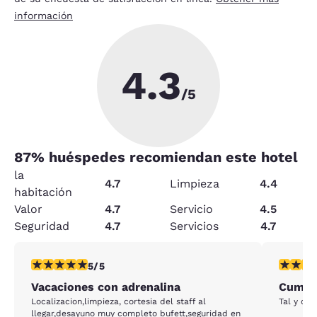
información
4.3
/5
87
% huéspedes recomiendan este hotel
la
4.7
Limpieza
4.4
habitación
Valor
4.7
Servicio
4.5
Seguridad
4.7
Servicios
4.7
calificación de 5 estrellas. Excepcional. 1 reseña
calificac
5/5
Vacaciones con adrenalina
Cumpli
Localizacion,limpieza, cortesia del staff al
Tal y co
llegar,desayuno muy completo bufett,seguridad en