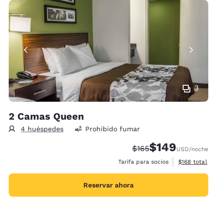
3
2 Camas Queen
4 huéspedes
Prohibido fumar
$149
Precio tachado:
Precio con descu
$165
USD
/noche
Ver detalles 
Tarifa para socios
$168
total
Reservar ahora