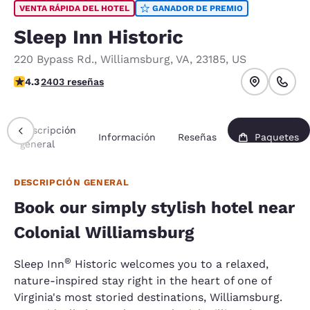
VENTA RÁPIDA DEL HOTEL
GANADOR DE PREMIO
Sleep Inn Historic
220 Bypass Rd.
,
Williamsburg
,
VA
,
23185
,
US
calificación de 4.27 estrellas. Excelente.
4.3
2403 reseñas
Descripción
Información
Reseñas
Paquetes
general
DESCRIPCIÓN GENERAL
Book our simply stylish hotel near
Colonial Williamsburg
®
Sleep Inn
Historic welcomes you to a relaxed,
nature-inspired stay right in the heart of one of
Virginia's most storied destinations, Williamsburg.