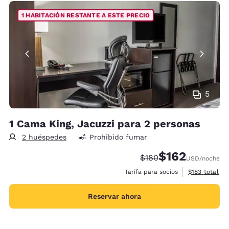
1 HABITACIÓN RESTANTE A ESTE PRECIO
5
1 Cama King, Jacuzzi para 2 personas
2 huéspedes
Prohibido fumar
$162
Precio tachado:
Precio con descu
$180
USD
/noche
Ver detalles 
Tarifa para socios
$183
total
Reservar ahora