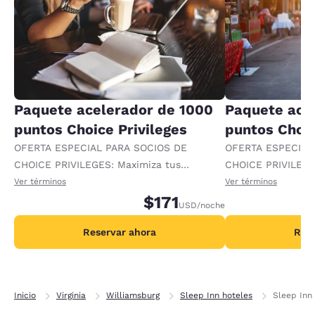
Paquete acelerador de 1000
Paquete ace
puntos Choice Privileges
puntos Choic
OFERTA ESPECIAL PARA SOCIOS DE
OFERTA ESPECIAL
CHOICE PRIVILEGES: Maximiza tus
CHOICE PRIVILEGE
recompensas al recibir 1000 puntos
recompensas al re
Ver términos
Ver términos
adicionales por noche.
$171
adicionales por no
USD
/noche
Reservar ahora
Rese
Inicio
Virginia
Williamsburg
Sleep Inn hoteles
Sleep Inn 