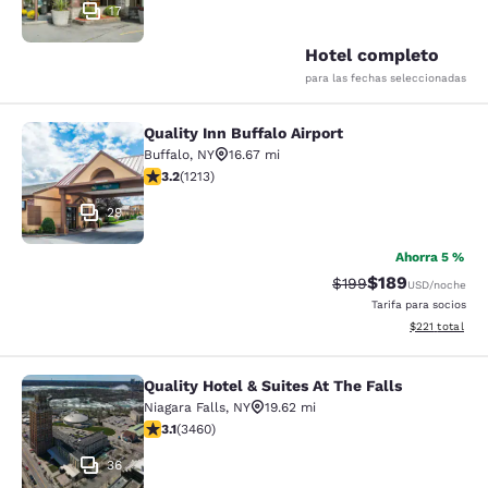
17
Hotel completo
para las fechas seleccionadas
Quality Inn Buffalo Airport
Quality Inn Buffalo Airport
Buffalo
,
NY
16.67 mi
calificación de 3.2 estrellas. Bueno. 1213 reseñas
3.2
(
1213
)
29
Ahorra 5 %
$189
Precio tachado:
Precio con desc
$199
USD
/noche
Tarifa para socios
Ver detalles d
$221
total
Quality Hotel & Suites At The Falls
Quality Hotel & Suites At The Falls
Niagara Falls
,
NY
19.62 mi
calificación de 3.13 estrellas. Bueno. 3460 reseñas
3.1
(
3460
)
36