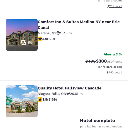
Tarifa para socios
Ver detalles d
$231
total
Comfort Inn & Suites Medina NY near Erie
Comfort Inn & Suites Medina NY nea
Canal
Medina
,
NY
16.16 mi
calificación de 3.94 estrellas. Bueno. 179 reseñas
3.9
(
179
)
50
Ahorra 3 %
$388
Precio tachado:
Precio con desc
$400
USD
/noche
Tarifa para socios
Ver detalles de
$442
total
Quality Hotel Fallsview Cascade
Quality Hotel Fallsview Cascade
Niagara Falls
,
ON
20.61 mi
calificación de 3.9 estrellas. Bueno. 3169 reseñas
3.9
(
3169
)
41
Hotel completo
para las fechas seleccionadas