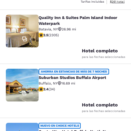
Ver detalles d
Tarifas incluidas
$261
total
Quality Inn & Suites Palm Island Indoor
Quality Inn & Suites Palm Island In
Waterpark
Batavia
,
NY
26.96 mi
calificación de 2.52 estrellas. Feria. 2305 reseñas
2.5
(
2305
)
21
Hotel completo
para las fechas seleccionadas
Suburban Studios Buffalo Airport
AHORRA EN ESTANCIAS DE MÁS DE 7 NOCHES
Suburban Studios Buffalo Airport
Buffalo
,
NY
16.69 mi
calificación de 2.35 estrellas. Feria. 34 reseñas
2.4
(
34
)
44
Hotel completo
para las fechas seleccionadas
CenterWay Hotel Buffalo North Near
NUEVO EN CHOICE HOTELS