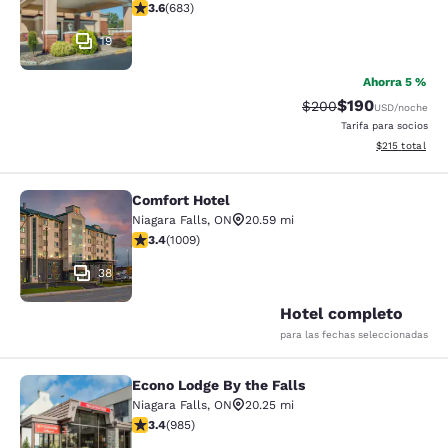
calificación de 3.59 estrellas. Bueno. 683 reseñas
3.6
(
683
)
19
Ahorra 5 %
$190
Precio tachado:
Precio con desc
$200
USD
/noche
Tarifa para socios
Ver detalles d
$215
total
Comfort Hotel
Comfort Hotel
Niagara Falls
,
ON
20.59 mi
calificación de 3.4 estrellas. Bueno. 1009 reseñas
3.4
(
1009
)
38
Hotel completo
para las fechas seleccionadas
Econo Lodge By the Falls
Econo Lodge By the Falls
Niagara Falls
,
ON
20.25 mi
calificación de 3.37 estrellas. Bueno. 985 reseñas
3.4
(
985
)