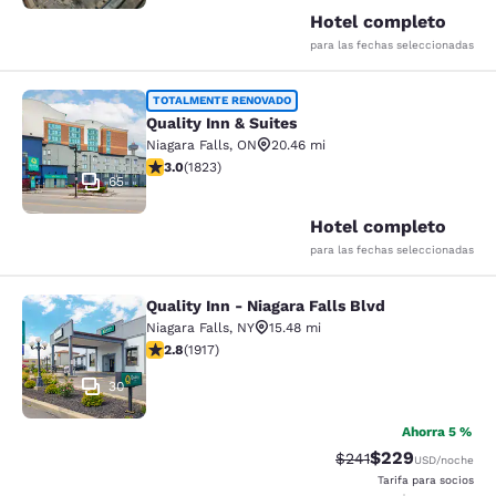
Hotel completo
para las fechas seleccionadas
Quality Inn & Suites
TOTALMENTE RENOVADO
Quality Inn & Suites
Niagara Falls
,
ON
20.46 mi
calificación de 2.96 estrellas. Feria. 1823 reseñas
3.0
(
1823
)
65
Hotel completo
para las fechas seleccionadas
Quality Inn - Niagara Falls Blvd
Quality Inn - Niagara Falls Blvd
Niagara Falls
,
NY
15.48 mi
calificación de 2.8 estrellas. Feria. 1917 reseñas
2.8
(
1917
)
30
Ahorra 5 %
$229
Precio tachado:
Precio con desc
$241
USD
/noche
Tarifa para socios