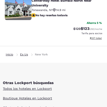
CenterWay Hotel Buffalo North Near
University
Tonawanda
,
NY
14.9 mi
9
No hay reseñas todavía
No hay reseñas todavía
Ahorra 5 %
$123
Precio tachado:
Precio con desc
$129
USD
/noche
Tarifa para socios
Ver detalles d
$137
total
Inicio
Es Us
New York
Otras Lockport búsquedas
Todos los hoteles en Lockport
Boutique Hoteles en Lockport