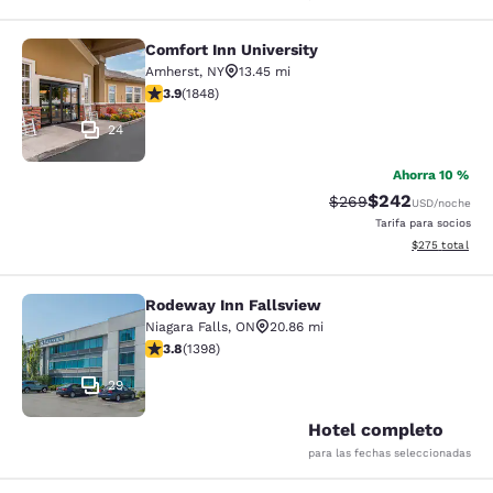
Comfort Inn University
Comfort Inn University
Amherst
,
NY
13.45 mi
calificación de 3.88 estrellas. Bueno. 1848 reseñas
3.9
(
1848
)
24
Ahorra 10 %
$242
Precio tachado:
Precio con desc
$269
USD
/noche
Tarifa para socios
Ver detalles de
$275
total
Rodeway Inn Fallsview
Rodeway Inn Fallsview
Niagara Falls
,
ON
20.86 mi
calificación de 3.84 estrellas. Bueno. 1398 reseñas
3.8
(
1398
)
29
Hotel completo
para las fechas seleccionadas