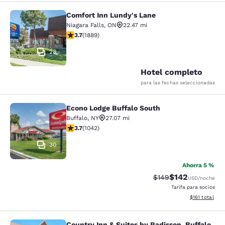
Comfort Inn Lundy's Lane
Comfort Inn Lundy's Lane
Niagara Falls
,
ON
22.47 mi
calificación de 3.67 estrellas. Bueno. 1889 reseñas
3.7
(
1889
)
28
Hotel completo
para las fechas seleccionadas
Econo Lodge Buffalo South
Econo Lodge Buffalo South
Buffalo
,
NY
27.07 mi
calificación de 3.66 estrellas. Bueno. 1042 reseñas
3.7
(
1042
)
30
Ahorra 5 %
$142
Precio tachado:
Precio con desc
$149
USD
/noche
Tarifa para socios
Ver detalles d
$161
total
Country Inn & Suites by Radisson, Buffalo