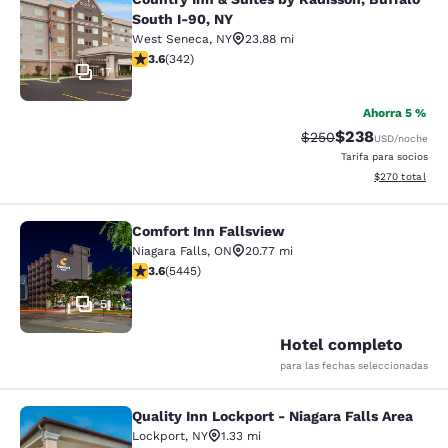
Country Inn & Suites by Radisson, B
South I-90, NY
West Seneca
,
NY
23.88 mi
calificación de 3.64 estrellas. Bueno. 342 reseñas
3.6
(
342
)
17
Ahorra 5 %
$238
Precio tachado:
Precio con desc
$250
USD
/noche
Tarifa para socios
Ver detalles de
$270
total
Comfort Inn Fallsview
Comfort Inn Fallsview
Niagara Falls
,
ON
20.77 mi
calificación de 3.63 estrellas. Bueno. 5445 reseñas
3.6
(
5445
)
51
Hotel completo
para las fechas seleccionadas
Quality Inn Lockport - Niagara Falls Area
Quality Inn Lockport - Niagara Falls
Lockport
,
NY
1.33 mi