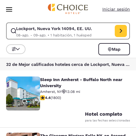
Carga completa
Pasar A Contenido Principal
Iniciar sesión
Lockport, Nueva York 14094, EE. UU.
Modificar la búsqueda de Lockport, Nueva York 14094, EE. UU.. Fecha d
08-ago. - 09-ago.
•
1 habitación, 1 huésped
Map
Ordenar y filtrar
32 de Mejor calificados hoteles cerca de Lockport, Nueva York 14094, EE. UU.
Sleep Inn Amherst - Buffalo North near
Sleep Inn Amherst - Buffalo North n
University
Amherst
,
NY
13.08 mi
calificación de 4.38 estrellas. Excelente. 1800 reseñas
4.4
(
1800
)
30
Hotel completo
para las fechas seleccionadas
The Giacomo Niagara Falls NY, an Ascend