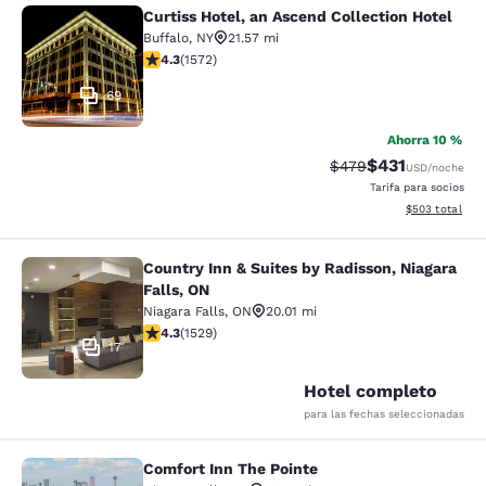
Curtiss Hotel, an Ascend Collection Hotel
Curtiss Hotel, an Ascend Collection
Buffalo
,
NY
21.57 mi
calificación de 4.32 estrellas. Excelente. 1572 reseñas
4.3
(
1572
)
69
Ahorra 10 %
$431
Precio tachado:
Precio con desc
$479
USD
/noche
Tarifa para socios
Ver detalles de
$503
total
Country Inn & Suites by Radisson, Niagara
Country Inn & Suites by Radisson, N
Falls, ON
Niagara Falls
,
ON
20.01 mi
calificación de 4.32 estrellas. Excelente. 1529 reseñas
4.3
(
1529
)
17
Hotel completo
para las fechas seleccionadas
Comfort Inn The Pointe
Comfort Inn The Pointe