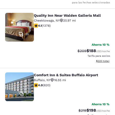
para las fechas seleccionadas
Quality Inn Near Walden Galleria Mall
Quality Inn Near Walden Galleria Ma
Cheektowaga
,
NY
20.97 mi
calificación de 4.12 estrellas. Muy bueno. 1378 reseña
4.1
(
1378
)
35
Ahorra 10 %
$188
Precio tachado:
Precio con desc
$209
USD
/noche
Tarifa para socios
Ver detalles de
$220
total
Comfort Inn & Suites Buffalo Airport
Comfort Inn & Suites Buffalo Airport
Buffalo
,
NY
16.55 mi
calificación de 3.96 estrellas. Bueno. 620 reseñas
4.0
(
620
)
17
Ahorra 10 %
$198
Precio tachado:
Precio con desc
$219
USD
/noche