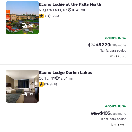
Econo Lodge at the Falls North
Econo Lodge at the Falls North
Niagara Falls
,
NY
16.41 mi
calificación de 3.77 estrellas. Bueno. 1656 reseñas
3.8
(
1656
)
25
Ahorra 10 %
$220
Precio tachado:
Precio con desc
$244
USD
/noche
Tarifa para socios
Ver detalles de
$248
total
Econo Lodge Darien Lakes
Econo Lodge Darien Lakes
Corfu
,
NY
18.54 mi
calificación de 3.69 estrellas. Bueno. 826 reseñas
3.7
(
826
)
39
Ahorra 10 %
$135
Precio tachado:
Precio con desc
$150
USD
/noche
Tarifa para socios
Ver detalles d
$150
total