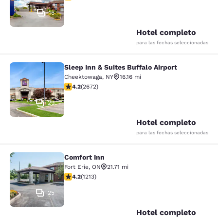
16
Hotel completo
para las fechas seleccionadas
Sleep Inn & Suites Buffalo Airport
Sleep Inn & Suites Buffalo Airport
Cheektowaga
,
NY
16.16 mi
calificación de 4.19 estrellas. Muy bueno. 2672 reseña
4.2
(
2672
)
29
Hotel completo
para las fechas seleccionadas
Comfort Inn
Comfort Inn
Fort Erie
,
ON
21.71 mi
calificación de 4.16 estrellas. Muy bueno. 1213 reseñas
4.2
(
1213
)
25
Hotel completo