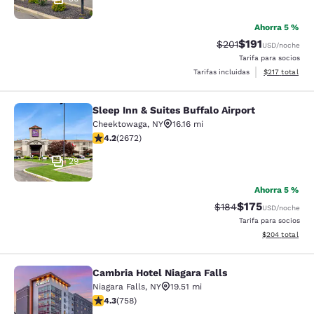
Ahorra 5 %
$191
Precio tachado:
Precio con des
$201
USD
/noche
Tarifa para socios
Ver detalles d
Tarifas incluidas
$217
total
Sleep Inn & Suites Buffalo Airport
Sleep Inn & Suites Buffalo Airport
Cheektowaga
,
NY
16.16 mi
calificación de 4.19 estrellas. Muy bueno. 2672 reseña
4.2
(
2672
)
29
Ahorra 5 %
$175
Precio tachado:
Precio con desc
$184
USD
/noche
Tarifa para socios
Ver detalles de
$204
total
Cambria Hotel Niagara Falls
Cambria Hotel Niagara Falls
Niagara Falls
,
NY
19.51 mi
calificación de 4.26 estrellas. Excelente. 758 reseñas
4.3
(
758
)