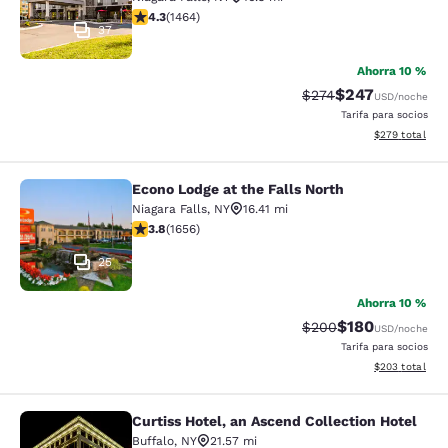
calificación de 4.35 estrellas. Excelente. 1464 reseñas
4.3
(
1464
)
37
Ahorra 10 %
$247
Precio tachado:
Precio con desc
$274
USD
/noche
Tarifa para socios
Ver detalles de
$279
total
Econo Lodge at the Falls North
Econo Lodge at the Falls North
Niagara Falls
,
NY
16.41 mi
calificación de 3.77 estrellas. Bueno. 1656 reseñas
3.8
(
1656
)
25
Ahorra 10 %
$180
Precio tachado:
Precio con desc
$200
USD
/noche
Tarifa para socios
Ver detalles de
$203
total
Curtiss Hotel, an Ascend Collection Hotel
Curtiss Hotel, an Ascend Collection
Buffalo
,
NY
21.57 mi