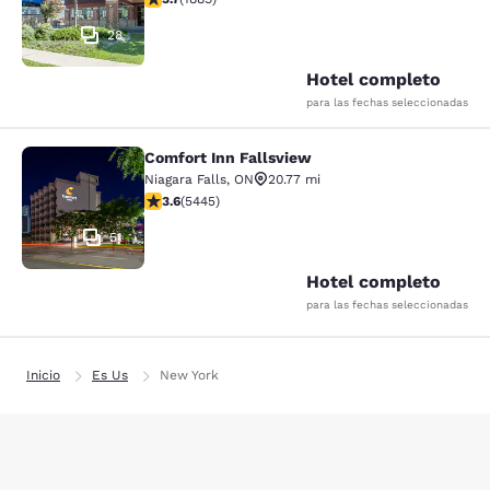
28
Hotel completo
para las fechas seleccionadas
Comfort Inn Fallsview
Comfort Inn Fallsview
Niagara Falls
,
ON
20.77 mi
calificación de 3.63 estrellas. Bueno. 5445 reseñas
3.6
(
5445
)
51
Hotel completo
para las fechas seleccionadas
Inicio
Es Us
New York