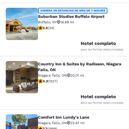
Suburban Studios Buffalo Airport
AHORRA EN ESTANCIAS DE MÁS DE 7 NOCHES
Suburban Studios Buffalo Airport
Buffalo
,
NY
16.69 mi
calificación de 2.35 estrellas. Feria. 34 reseñas
2.4
(
34
)
44
Hotel completo
para las fechas seleccionadas
Country Inn & Suites by Radisson, Niagara
Country Inn & Suites by Radisson, N
Falls, ON
Niagara Falls
,
ON
20.01 mi
calificación de 4.32 estrellas. Excelente. 1527 reseñas
4.3
(
1527
)
17
Hotel completo
para las fechas seleccionadas
Comfort Inn Lundy's Lane
Comfort Inn Lundy's Lane
Niagara Falls
,
ON
22.47 mi
calificación de 3.67 estrellas. Bueno. 1889 reseñas
3.7
(
1889
)