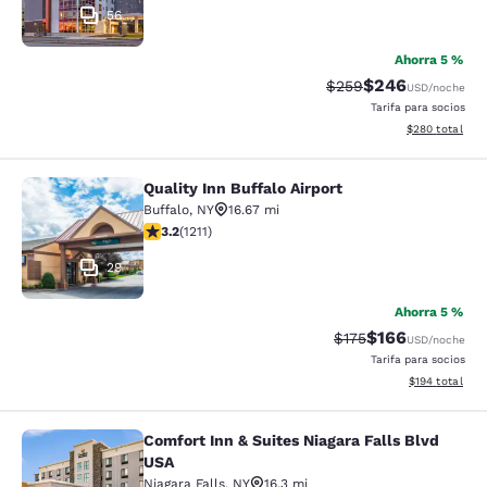
56
Ahorra 5 %
$246
Precio tachado:
Precio con desc
$259
USD
/noche
Tarifa para socios
Ver detalles de
$280
total
Quality Inn Buffalo Airport
Quality Inn Buffalo Airport
Buffalo
,
NY
16.67 mi
calificación de 3.2 estrellas. Bueno. 1211 reseñas
3.2
(
1211
)
29
Ahorra 5 %
$166
Precio tachado:
Precio con desc
$175
USD
/noche
Tarifa para socios
Ver detalles d
$194
total
Comfort Inn & Suites Niagara Falls Blvd
Comfort Inn & Suites Niagara Falls 
USA
Niagara Falls
,
NY
16.3 mi