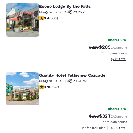
Econo Lodge By the Falls
Econo Lodge By the Falls
Niagara Falls
,
ON
20.25 mi
calificación de 3.37 estrellas. Bueno. 985 reseñas
3.4
(
985
)
17
Ahorra 5 %
$209
Precio tachado:
Precio con desc
$220
CAD
/noche
Tarifa para socios
Ver detalles de
$246
total
Quality Hotel Fallsview Cascade
Quality Hotel Fallsview Cascade
Niagara Falls
,
ON
20.61 mi
calificación de 3.9 estrellas. Bueno. 3167 reseñas
3.9
(
3167
)
41
Ahorra 7 %
$327
Precio tachado:
Precio con desc
$350
CAD
/noche
Tarifa para socios
Ver detalles de
Tarifas incluidas
$382
total