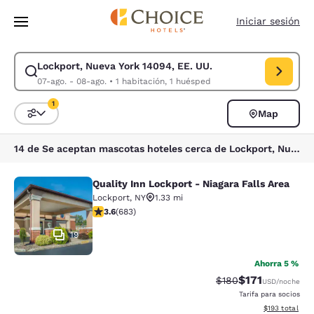
Carga completa
Pasar A Contenido Principal
Iniciar sesión
Lockport, Nueva York 14094, EE. UU.
Modificar la búsqueda de Lockport, Nueva York 14094, EE. UU.. Fecha d
07-ago. - 08-ago.
•
1 habitación, 1 huésped
1
Map
Ordenar y filtrar
1 filtro seleccionado actualmente
14 de Se aceptan mascotas hoteles cerca de Lockport, Nueva York 14094, EE. UU. coinciden con tus filtros
Quality Inn Lockport - Niagara Falls Area
Quality Inn Lockport - Niagara Falls
Lockport
,
NY
1.33 mi
calificación de 3.59 estrellas. Bueno. 683 reseñas
3.6
(
683
)
19
Ahorra 5 %
$171
Precio tachado:
Precio con des
$180
USD
/noche
Tarifa para socios
Ver detalles d
$193
total