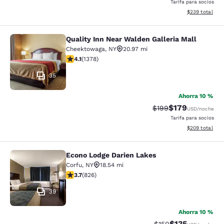
Tarifa para socios
Ver detalles de
$239
total
Quality Inn Near Walden Galleria Mall
Quality Inn Near Walden Galleria Ma
Cheektowaga
,
NY
20.97 mi
calificación de 4.12 estrellas. Muy bueno. 1378 reseña
4.1
(
1378
)
35
Ahorra 10 %
$179
Precio tachado:
Precio con desc
$199
USD
/noche
Tarifa para socios
Ver detalles de
$209
total
Econo Lodge Darien Lakes
Econo Lodge Darien Lakes
Corfu
,
NY
18.54 mi
calificación de 3.69 estrellas. Bueno. 826 reseñas
3.7
(
826
)
39
Ahorra 10 %
$135
Precio tachado:
Precio con desc