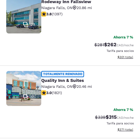
Rodeway Inn Fallsview
Rodeway Inn Fallsview
Niagara Falls
,
ON
20.86 mi
calificación de 3.84 estrellas. Bueno. 1397 reseñas
3.8
(
1397
)
29
Ahorra 7 %
$262
Precio tachado:
Precio con desc
$281
CAD
/noche
Tarifa para socios
Ver detalles d
$301
total
Quality Inn & Suites
TOTALMENTE RENOVADO
Quality Inn & Suites
Niagara Falls
,
ON
20.46 mi
calificación de 2.96 estrellas. Feria. 1821 reseñas
3.0
(
1821
)
65
Ahorra 7 %
$315
Precio tachado:
Precio con desc
$339
CAD
/noche
Tarifa para socios
Ver detalles d
$371
total