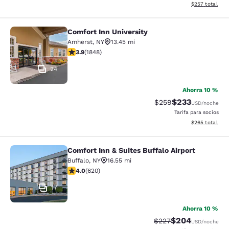
Ver detalles de
$257
total
Comfort Inn University
Comfort Inn University
Amherst
,
NY
13.45 mi
calificación de 3.88 estrellas. Bueno. 1848 reseñas
3.9
(
1848
)
24
Ahorra 10 %
$233
Precio tachado:
Precio con desc
$259
USD
/noche
Tarifa para socios
Ver detalles de
$265
total
Comfort Inn & Suites Buffalo Airport
Comfort Inn & Suites Buffalo Airport
Buffalo
,
NY
16.55 mi
calificación de 3.96 estrellas. Bueno. 620 reseñas
4.0
(
620
)
17
Ahorra 10 %
$204
Precio tachado:
Precio con desc
$227
USD
/noche