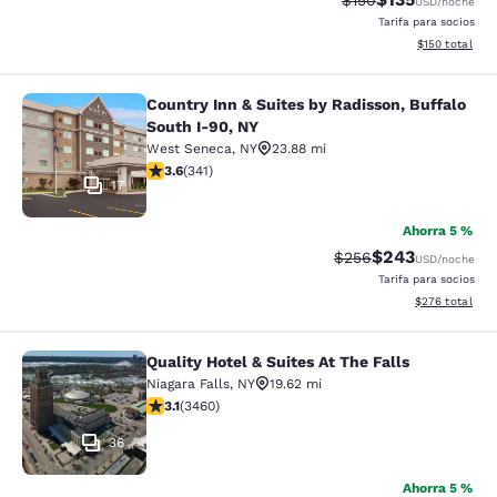
$150
USD
/noche
Tarifa para socios
Ver detalles d
$150
total
Country Inn & Suites by Radisson, Buffalo
Country Inn & Suites by Radisson, B
South I-90, NY
West Seneca
,
NY
23.88 mi
calificación de 3.64 estrellas. Bueno. 341 reseñas
3.6
(
341
)
17
Ahorra 5 %
$243
Precio tachado:
Precio con desc
$256
USD
/noche
Tarifa para socios
Ver detalles de
$276
total
Quality Hotel & Suites At The Falls
Quality Hotel & Suites At The Falls
Niagara Falls
,
NY
19.62 mi
calificación de 3.13 estrellas. Bueno. 3460 reseñas
3.1
(
3460
)
36
Ahorra 5 %