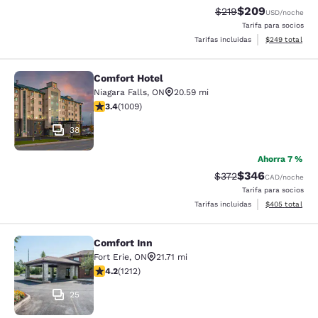
$209
Precio tachado:
Precio con desc
$219
USD
/noche
Tarifa para socios
Ver detalles de
Tarifas incluidas
$249
total
Comfort Hotel
Comfort Hotel
Niagara Falls
,
ON
20.59 mi
calificación de 3.4 estrellas. Bueno. 1009 reseñas
3.4
(
1009
)
38
Ahorra 7 %
$346
Precio tachado:
Precio con desc
$372
CAD
/noche
Tarifa para socios
Ver detalles de
Tarifas incluidas
$405
total
Comfort Inn
Comfort Inn
Fort Erie
,
ON
21.71 mi
calificación de 4.16 estrellas. Muy bueno. 1212 reseñas
4.2
(
1212
)
25