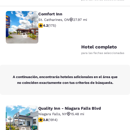
Comfort Inn
Comfort Inn
St. Catharines
,
ON
27.97 mi
calificación de 4.22 estrellas. Excelente. 175 reseñas
4.2
(
175
)
16
Hotel completo
para las fechas seleccionadas
A continuación, encontrarás hoteles adicionales en el área que
no coinciden exactamente con tus criterios de búsqueda.
Quality Inn - Niagara Falls Blvd
Quality Inn - Niagara Falls Blvd
Niagara Falls
,
NY
15.48 mi
calificación de 2.79 estrellas. Feria. 1914 reseñas
2.8
(
1914
)
30