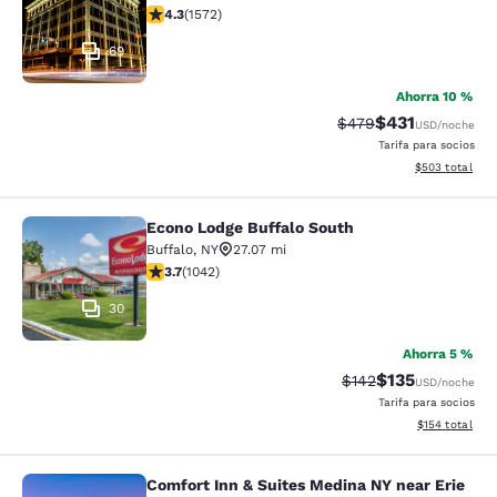
calificación de 4.32 estrellas. Excelente. 1572 reseñas
4.3
(
1572
)
69
Ahorra 10 %
$431
Precio tachado:
Precio con desc
$479
USD
/noche
Tarifa para socios
Ver detalles de
$503
total
Econo Lodge Buffalo South
Econo Lodge Buffalo South
Buffalo
,
NY
27.07 mi
calificación de 3.66 estrellas. Bueno. 1042 reseñas
3.7
(
1042
)
30
Ahorra 5 %
$135
Precio tachado:
Precio con desc
$142
USD
/noche
Tarifa para socios
Ver detalles d
$154
total
Comfort Inn & Suites Medina NY near Erie
Comfort Inn & Suites Medina NY nea