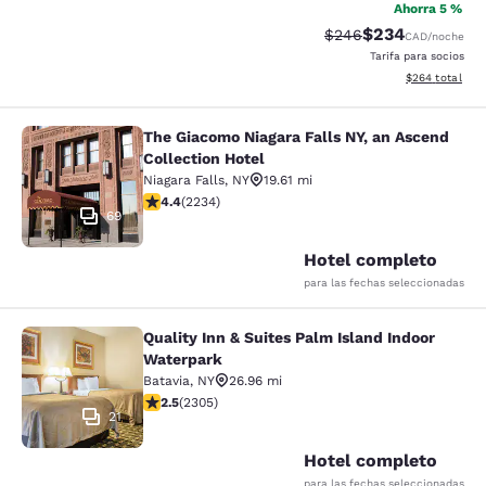
Ahorra 5 %
$234
Precio tachado:
Precio con desc
$246
CAD
/noche
Tarifa para socios
Ver detalles de
$264
total
The Giacomo Niagara Falls NY, an Ascend
The Giacomo Niagara Falls NY, an A
Collection Hotel
Niagara Falls
,
NY
19.61 mi
calificación de 4.37 estrellas. Excelente. 2234 reseña
4.4
(
2234
)
69
Hotel completo
para las fechas seleccionadas
Quality Inn & Suites Palm Island Indoor
Quality Inn & Suites Palm Island In
Waterpark
Batavia
,
NY
26.96 mi
calificación de 2.52 estrellas. Feria. 2305 reseñas
2.5
(
2305
)
21
Hotel completo
para las fechas seleccionadas