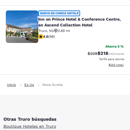
Inn on Prince Hotel & Conference Ce
NUEVO EN CHOICE HOTELS
Inn on Prince Hotel & Conference Centre,
an Ascend Collection Hotel
Truro
,
NS
0.69 mi
103
calificación de 3.98 estrellas. Bueno. 98 reseñas
4.0
(
98
)
Ahorra 5 %
$218
Precio tachado:
Precio con desc
$229
CAD
/noche
Tarifa para socios
Ver detalles de
$255
total
Inicio
Es Us
Nova Scotia
Otras Truro búsquedas
Boutique Hoteles en Truro