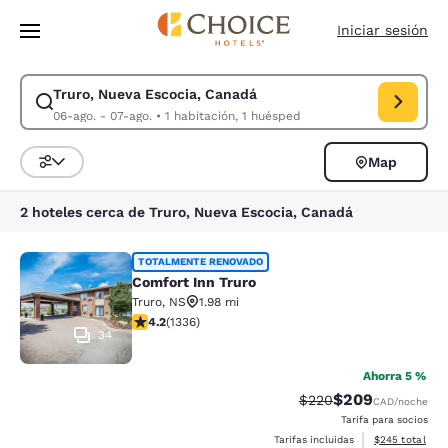
Carga completa
Pasar A Contenido Principal
Iniciar sesión
Truro, Nueva Escocia, Canadá
Modificar la búsqueda de Truro, Nueva Escocia, Canadá. Fecha de check
06-ago. - 07-ago.
•
1 habitación, 1 huésped
Map
Ordenar y filtrar
2 hoteles cerca de Truro, Nueva Escocia, Canadá
Comfort Inn Truro
TOTALMENTE RENOVADO
Comfort Inn Truro
Truro
,
NS
1.98 mi
calificación de 4.19 estrellas. Muy bueno. 1336 reseña
4.2
(
1336
)
34
Ahorra 5 %
$209
Precio tachado:
Precio con desc
$220
CAD
/noche
Tarifa para socios
Ver detalles de
Tarifas incluidas
$245
total