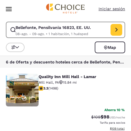
Carga completa
Pasar A Contenido Principal
Iniciar sesión
Bellefonte, Pensilvania 16823, EE. UU.
Modificar la búsqueda de Bellefonte, Pensilvania 16823, EE. UU.. Fecha
08-ago. - 09-ago.
•
1 habitación, 1 huésped
Map
Ordenar y filtrar
6 de Oferta y descuento hoteles cerca de Bellefonte, Pensilvania 16823, EE. UU.
Quality Inn Mill Hall - Lamar
Quality Inn Mill Hall - Lamar
Mill Hall
,
PA
15.84 mi
calificación de 3.32 estrellas. Bueno. 1498 reseñas
3.3
(
1498
)
37
Ahorra 10 %
$98
Precio tachado:
Precio con des
$109
USD
/noche
Tarifa para socios
Ver detalles d
$109
total