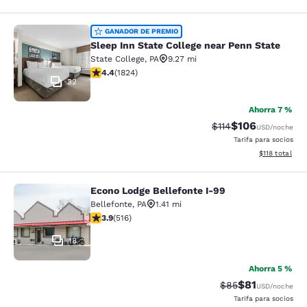
Sleep Inn State College near Penn S
GANADOR DE PREMIO
Sleep Inn State College near Penn State
State College
,
PA
9.27 mi
calificación de 4.4 estrellas. Excelente. 1824 reseñas
4.4
(
1824
)
32
Ahorra 7 %
$106
Precio tachado:
Precio con desc
$114
USD
/noche
Tarifa para socios
Ver detalles d
$118
total
Econo Lodge Bellefonte I-99
Econo Lodge Bellefonte I-99
Bellefonte
,
PA
1.41 mi
calificación de 3.92 estrellas. Bueno. 516 reseñas
3.9
(
516
)
18
Ahorra 5 %
$81
Precio tachado:
Precio con de
$85
USD
/noche
Tarifa para socios