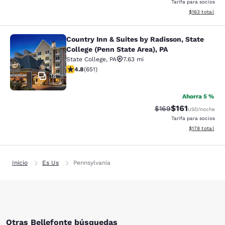
Tarifa para socios
Ver detalles d
$163
total
Country Inn & Suites by Radisson, State
Country Inn & Suites by Radisson, St
College (Penn State Area), PA
State College
,
PA
7.63 mi
calificación de 4.76 estrellas. Excepcional. 651 reseña
4.8
(
651
)
18
Ahorra 5 %
$161
Precio tachado:
Precio con des
$169
USD
/noche
Tarifa para socios
Ver detalles d
$178
total
Inicio
Es Us
Pennsylvania
Otras Bellefonte búsquedas