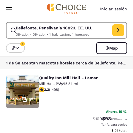
Carga completa
Pasar A Contenido Principal
Iniciar sesión
Bellefonte, Pensilvania 16823, EE. UU.
Modificar la búsqueda de Bellefonte, Pensilvania 16823, EE. UU.. Fecha
08-ago. - 09-ago.
•
1 habitación, 1 huésped
1
Map
Ordenar y filtrar
1 filtro seleccionado actualmente
1 de Se aceptan mascotas hoteles cerca de Bellefonte, Pensilvania 16823, EE. UU. coinciden con tus filtros
Quality Inn Mill Hall - Lamar
Quality Inn Mill Hall - Lamar
Mill Hall
,
PA
15.84 mi
calificación de 3.32 estrellas. Bueno. 1498 reseñas
3.3
(
1498
)
37
Ahorra 10 %
$98
Precio tachado:
Precio con des
$109
USD
/noche
Tarifa para socios
Ver detalles d
$109
total