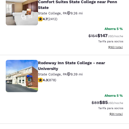
Comfort Suites State College near Penn
State
State College
,
PA
9.26 mi
54
calificación de 4.67 estrellas. Excepcional. 2412 rese
4.7
(
2412
)
Ahorra 5 %
$147
Precio tachado:
Precio con desc
$154
USD
/noche
Tarifa para socios
Ver detalles d
$163
total
Rodeway Inn State College - near
Rodeway Inn State College - near Un
University
State College
,
PA
9.39 mi
calificación de 4.3 estrellas. Excelente. 878 reseñas
4.3
(
878
)
25
Ahorra 5 %
$85
Precio tachado:
Precio con des
$89
USD
/noche
Tarifa para socios
Ver detalles d
$94
total