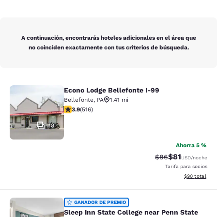
A continuación, encontrarás hoteles adicionales en el área que
no coinciden exactamente con tus criterios de búsqueda.
Econo Lodge Bellefonte I-99
Econo Lodge Bellefonte I-99
Bellefonte
,
PA
1.41 mi
calificación de 3.92 estrellas. Bueno. 516 reseñas
3.9
(
516
)
18
Ahorra 5 %
$81
Precio tachado:
Precio con de
$86
USD
/noche
Tarifa para socios
Ver detalles d
$90
total
Sleep Inn State College near Penn S
GANADOR DE PREMIO
Sleep Inn State College near Penn State