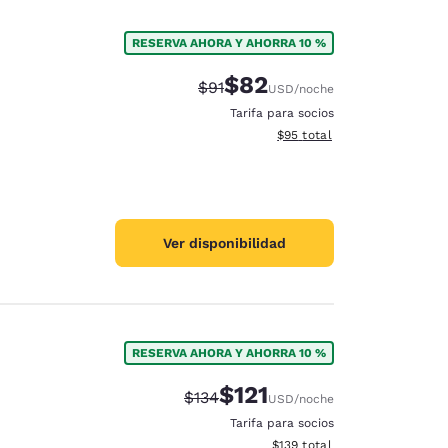
RESERVA AHORA Y AHORRA 10 %
$82
Precio tachado:
Precio con descuento:
$91
USD
/noche
Tarifa para socios
Ver detalles del total estim
$95
total
Ver disponibilidad
RESERVA AHORA Y AHORRA 10 %
$121
Precio tachado:
Precio con descuento:
$134
USD
/noche
Tarifa para socios
Ver detalles del total estima
$139
total