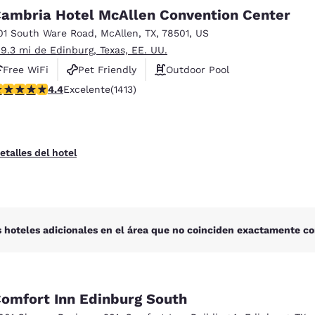
México
Mexico
ambria Hotel McAllen Convention Center
Español
English
01 South Ware Road
,
McAllen
,
TX
,
78501
,
US
 9.3 mi de Edinburg, Texas, EE. UU.
nd
Germany
España
Free WiFi
Pet Friendly
Outdoor Pool
English
Español
alificación de 4.41 estrellas. Excelente. 1413 reseñas
4.4
Excelente
(1413)
France
France
Français
English
etalles del hotel
Italia
Italy
Italiano
English
ngdom
 hoteles adicionales en el área que no coinciden exactamente co
India
New Zealan
English
English
omfort Inn Edinburg South