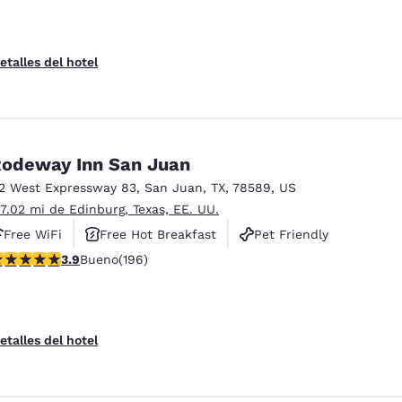
etalles del hotel
odeway Inn San Juan
12 West Expressway 83
,
San Juan
,
TX
,
78589
,
US
 7.02 mi de Edinburg, Texas, EE. UU.
Free WiFi
Free Hot Breakfast
Pet Friendly
alificación de 3.91 estrellas. Bueno. 196 reseñas
3.9
Bueno
(196)
etalles del hotel