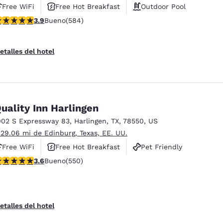
Free WiFi
Free Hot Breakfast
Outdoor Pool
alificación de 3.94 estrellas. Bueno. 584 reseñas
3.9
Bueno
(584)
etalles del hotel
uality Inn Harlingen
002 S Expressway 83
,
Harlingen
,
TX
,
78550
,
US
 29.06 mi de Edinburg, Texas, EE. UU.
Free WiFi
Free Hot Breakfast
Pet Friendly
alificación de 3.58 estrellas. Bueno. 550 reseñas
3.6
Bueno
(550)
etalles del hotel