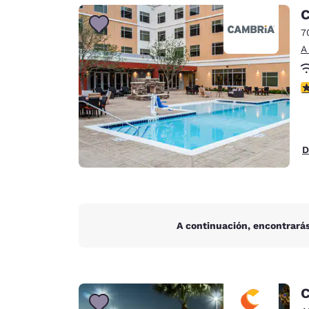
Canada
C
Français
7
Europa
A
Deutschla
Deutsch
c
Spain
English
D
Ireland
English
United Ki
English
A continuación, encontrarás
Asia-Pacífico
Australia
English
C