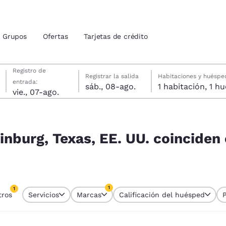
Grupos
Ofertas
Tarjetas de crédito
viernes, 7 de agosto
sábado, 8 de agosto
sábado, 8 de agosto fecha de check-out seleccionada
viernes, 7 de agosto fecha de check-in seleccionada
Registro de
Registrar la salida
Habitaciones y huéspe
entrada:
sáb., 08-ago.
1 habitac
ión actuales
vie., 07-ago.
idos
oinciden con tus filtros
u idioma preferido
inburg, Texas, EE. UU. coinciden
tes
Estados Unidos
América Lat
Español
Español
1
1
tros
Servicios
Marcas
Calificación del huésped
atina
Latin America
Canada
tro seleccionado actualmente
English
English
1 filtro seleccionado actualmente