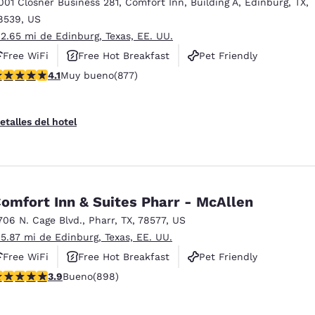
001 Closner Business 281
,
Comfort Inn, Building A
,
Edinburg
,
TX
,
8539
,
US
 2.65 mi de Edinburg, Texas, EE. UU.
Free WiFi
Free Hot Breakfast
Pet Friendly
alificación de 4.12 estrellas. Muy bueno. 877 reseñas
4.1
Muy bueno
(877)
etalles del hotel
omfort Inn & Suites Pharr - McAllen
706 N. Cage Blvd.
,
Pharr
,
TX
,
78577
,
US
 5.87 mi de Edinburg, Texas, EE. UU.
Free WiFi
Free Hot Breakfast
Pet Friendly
alificación de 3.92 estrellas. Bueno. 898 reseñas
3.9
Bueno
(898)