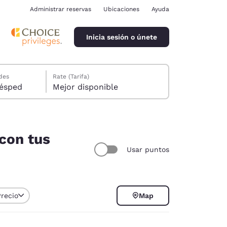
Administrar reservas
Ubicaciones
Ayuda
Inicia sesión o únete
des
Rate (Tarifa)
ión, 1 huésped
Mejor disponible
 con tus
Usar puntos
ina
Precio
Map