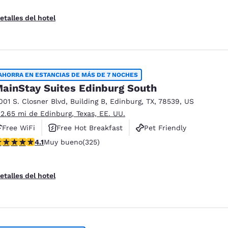
etalles del hotel
AHORRA EN ESTANCIAS DE MÁS DE 7 NOCHES
ainStay Suites Edinburg South
001 S. Closner Blvd
,
Building B
,
Edinburg
,
TX
,
78539
,
US
 2.65 mi de Edinburg, Texas, EE. UU.
Free WiFi
Free Hot Breakfast
Pet Friendly
alificación de 4.1 estrellas. Muy bueno. 325 reseñas
4.1
Muy bueno
(325)
etalles del hotel