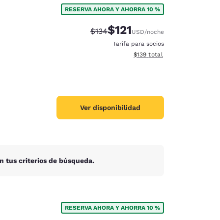
RESERVA AHORA Y AHORRA 10 %
$121
Precio tachado:
Precio con descuento:
$134
USD
/noche
Tarifa para socios
Ver detalles del total estima
$139
total
Ver disponibilidad
n tus criterios de búsqueda.
d
RESERVA AHORA Y AHORRA 10 %