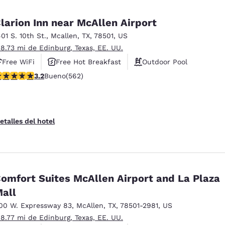
larion Inn near McAllen Airport
401 S. 10th St.
,
Mcallen
,
TX
,
78501
,
US
 8.73 mi de Edinburg, Texas, EE. UU.
Free WiFi
Free Hot Breakfast
Outdoor Pool
alificación de 3.23 estrellas. Bueno. 562 reseñas
3.2
Bueno
(562)
etalles del hotel
omfort Suites McAllen Airport and La Plaza
all
00 W. Expressway 83
,
McAllen
,
TX
,
78501-2981
,
US
 8.77 mi de Edinburg, Texas, EE. UU.