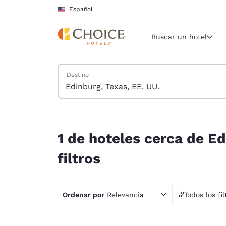
Carga completa
Pasar A Contenido Principal
Español
Buscar un hotel
Buscar hoteles
Destino
Región y ubicac
Estados Un
Español
1 de hoteles cerca de Edinburg, Texas, EE. UU. c
Selecciona t
1 de hoteles cerca de Ed
América
filtros
United Sta
English
Ordenar por
Relevancia
Todos los fil
América L
1 fil
Português