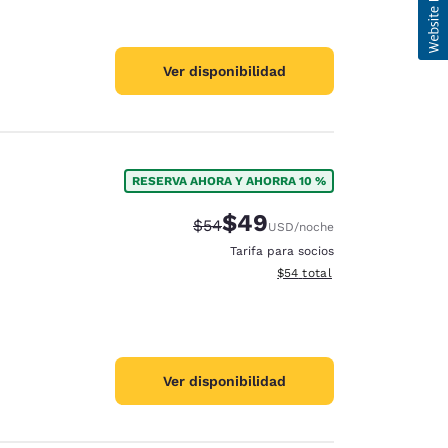
Ver disponibilidad
RESERVA AHORA Y AHORRA 10 %
$49
Precio tachado:
Precio con descuento:
$54
USD
/noche
Tarifa para socios
Ver detalles del total estim
$54
total
Ver disponibilidad