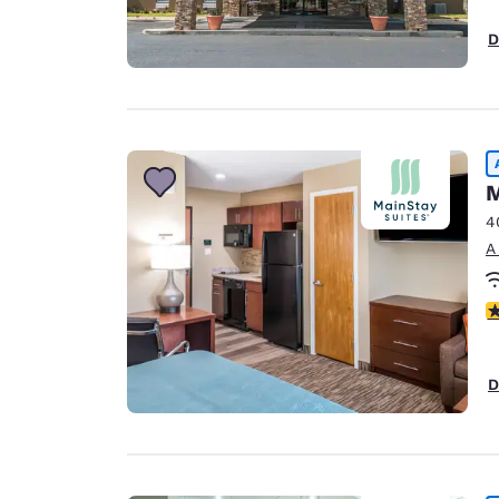
D
M
4
A
c
D