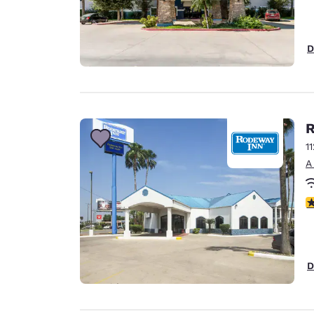
D
R
1
A
c
D