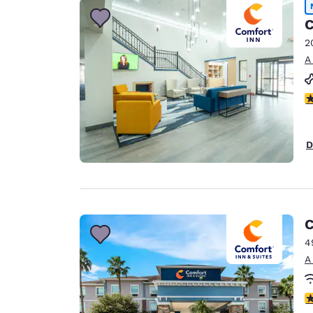
C
2
A
c
D
C
4
A
c