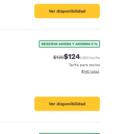
Ver disponibilidad
RESERVA AHORA Y AHORRA 5 %
$124
Precio tachado:
Precio con descuento:
$130
USD
/noche
Tarifa para socios
Ver detalles del total estima
$140
total
Ver disponibilidad