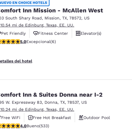
NUEVO EN CHOICE HOTELS
omfort Inn Mission - McAllen West
03 South Shary Road
,
Mission
,
TX
,
78572
,
US
 10.54 mi de Edinburg, Texas, EE. UU.
Pet Friendly
Fitness Center
Elevator(s)
alificación de 5 estrellas. Excepcional. 6 reseñas
5.0
Excepcional
(6)
etalles del hotel
omfort Inn & Suites Donna near I-2
95 W. Expressway 83
,
Donna
,
TX
,
78537
,
US
 10.24 mi de Edinburg, Texas, EE. UU.
Free WiFi
Free Hot Breakfast
Outdoor Pool
alificación de 3.99 estrellas. Bueno. 533 reseñas
4.0
Bueno
(533)