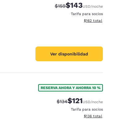
$143
Precio tachado:
Precio con descuento:
$159
USD
/noche
Tarifa para socios
Ver detalles del total estima
$162
total
Ver disponibilidad
RESERVA AHORA Y AHORRA 10 %
$121
Precio tachado:
Precio con descuento:
$134
USD
/noche
Tarifa para socios
Ver detalles del total estima
$136
total