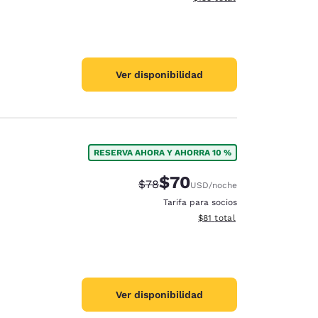
Ver disponibilidad
RESERVA AHORA Y AHORRA 10 %
$70
Precio tachado:
Precio con descuento:
$78
USD
/noche
Tarifa para socios
Ver detalles del total estim
$81
total
Ver disponibilidad