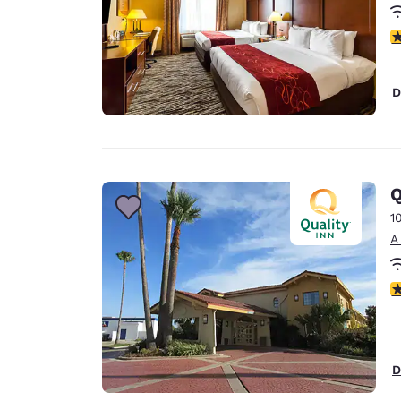
c
D
Q
1
A
c
D