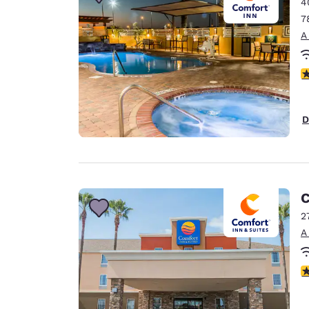
4
7
A
c
D
C
2
A
c