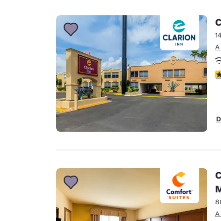
C
1
A
c
D
C
M
8
A