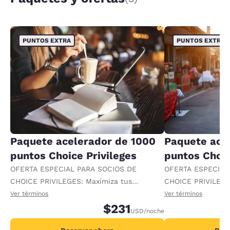
PUNTOS EXTRA
PUNTOS EXTRA
Paquete acelerador de 1000
Paquete ace
puntos Choice Privileges
puntos Choic
OFERTA ESPECIAL PARA SOCIOS DE
OFERTA ESPECIAL
CHOICE PRIVILEGES: Maximiza tus
CHOICE PRIVILEGE
recompensas al recibir 1000 puntos
recompensas al re
Ver términos
Ver términos
adicionales por noche.
$231
adicionales por no
USD
/noche