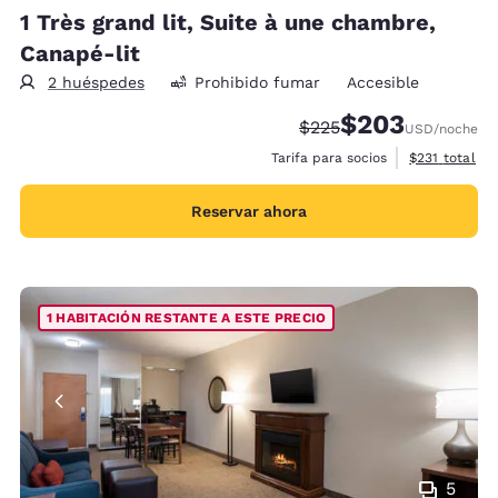
1 Très grand lit, Suite à une chambre,
Canapé-lit
2 huéspedes
Prohibido fumar
Accesible
$203
Precio tachado:
Precio con descue
$225
USD
/noche
Ver detalles 
Tarifa para socios
$231
total
Reservar ahora
1 HABITACIÓN RESTANTE A ESTE PRECIO
5