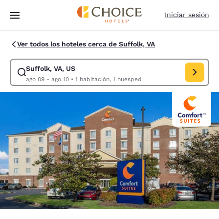
Carga completa
Pasar A Contenido Principal
Iniciar sesión
Ver todos los hoteles cerca de Suffolk, VA
Suffolk, VA, US
Modificar la búsqueda de Suffolk, VA, US. Fecha de check-in ago 09, F
ago 09 - ago 10
•
1 habitación, 1 huésped