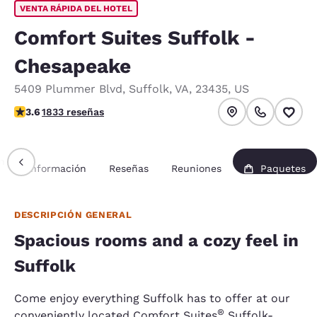
VENTA RÁPIDA DEL HOTEL
Comfort Suites Suffolk -
Chesapeake
5409 Plummer Blvd
,
Suffolk
,
VA
,
23435
,
US
calificación de 3.59 estrellas. Bueno.
3.6
1833 reseñas
n
Información
Reseñas
Reuniones
Paquetes
DESCRIPCIÓN GENERAL
Spacious rooms and a cozy feel in
Suffolk
Come enjoy everything Suffolk has to offer at our
®
conveniently located Comfort Suites
Suffolk-