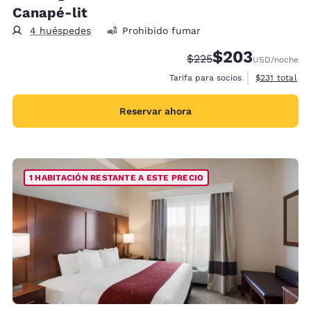
Canapé-lit
4 huéspedes
Prohibido fumar
$203
Precio tachado:
Precio con descue
$225
USD
/noche
Ver detalles 
Tarifa para socios
$231
total
Reservar ahora
1 HABITACIÓN RESTANTE A ESTE PRECIO