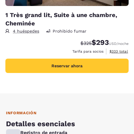
1 Très grand lit, Suite à une chambre,
Cheminée
4 huéspedes
Prohibido fumar
$293
Precio tachado:
Precio con descue
$325
USD
/noche
Ver detalles 
Tarifa para socios
$333
total
Reservar ahora
INFORMACIÓN
Detalles esenciales
Registro de entrada