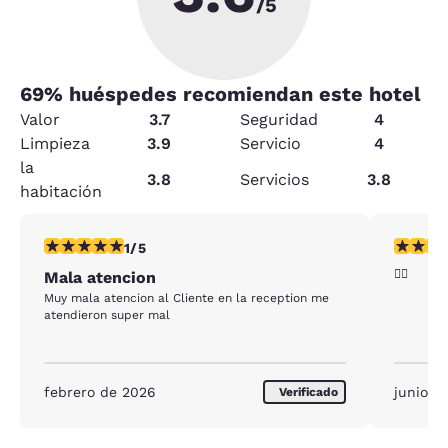
/5
69
% huéspedes recomiendan este hotel
Valor
3.7
Seguridad
4
Limpieza
3.9
Servicio
4
la
3.8
Servicios
3.8
habitación
calificación de 1 estrella. Feria. 1 reseña
calificac
1/5
👍🏻
Mala atencion
Muy mala atencion al Cliente en la reception me
atendieron super mal
febrero de 2026
junio d
Verificado