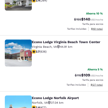
2.4
(
264
)
36
Ahorra 10 %
$140
Precio tachado:
Precio con desc
$155
USD
/noche
Tarifa para socios
Ver detalles d
Tarifas incluidas
$161
total
Econo Lodge Virginia Beach Town Center
Econo Lodge Virginia Beach Town C
Virginia Beach
,
VA
44.91 km
calificación de 2.71 estrellas. Feria. 636 reseñas
2.7
(
636
)
23
Ahorra 5 %
$109
Precio tachado:
Precio con desc
$115
USD
/noche
Tarifa para socios
Ver detalles d
Tarifas incluidas
$127
total
Econo Lodge Norfolk Airport
Econo Lodge Norfolk Airport
Norfolk
,
VA
37.04 km
calificación de 2.61 estrellas. Feria. 477 reseñas
2.6
(
477
)