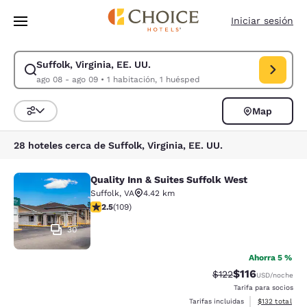
Carga completa
Pasar A Contenido Principal
Iniciar sesión
Suffolk, Virginia, EE. UU.
Modificar la búsqueda de Suffolk, Virginia, EE. UU.. Fecha de check-in
ago 08 - ago 09
•
1 habitación, 1 huésped
Map
Ordenar y filtrar
28 hoteles cerca de Suffolk, Virginia, EE. UU.
Quality Inn & Suites Suffolk West
Quality Inn & Suites Suffolk West
Suffolk
,
VA
4.42 km
calificación de 2.54 estrellas. Feria. 109 reseñas
2.5
(
109
)
30
Ahorra 5 %
$116
Precio tachado:
Precio con des
$122
USD
/noche
Tarifa para socios
Ver detalles d
Tarifas incluidas
$132
total