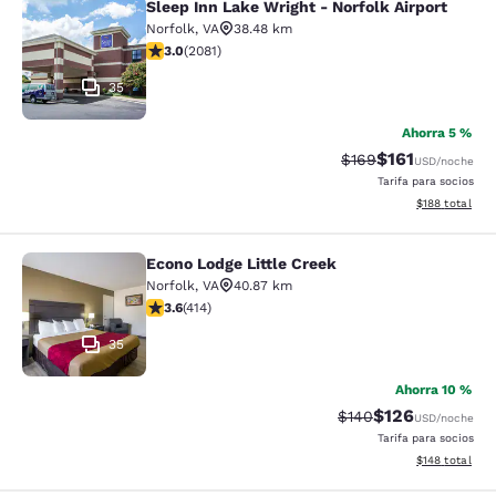
Sleep Inn Lake Wright - Norfolk Airport
Sleep Inn Lake Wright - Norfolk Airp
Norfolk
,
VA
38.48 km
calificación de 3.03 estrellas. Feria. 2081 reseñas
3.0
(
2081
)
35
Ahorra 5 %
$161
Precio tachado:
Precio con des
$169
USD
/noche
Tarifa para socios
Ver detalles d
$188
total
Econo Lodge Little Creek
Econo Lodge Little Creek
Norfolk
,
VA
40.87 km
calificación de 3.6 estrellas. Bueno. 414 reseñas
3.6
(
414
)
35
Ahorra 10 %
$126
Precio tachado:
Precio con desc
$140
USD
/noche
Tarifa para socios
Ver detalles d
$148
total