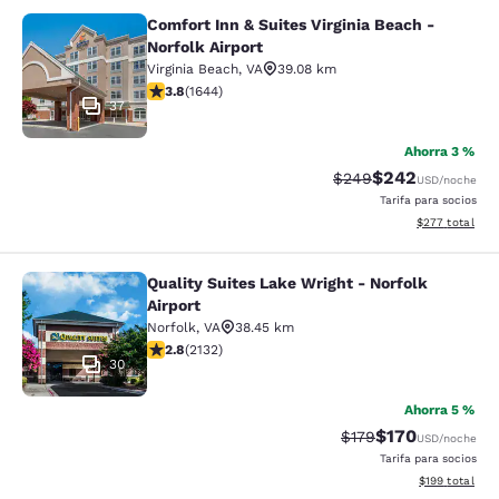
Comfort Inn & Suites Virginia Beach -
Comfort Inn & Suites Virginia Beach 
Norfolk Airport
Virginia Beach
,
VA
39.08 km
calificación de 3.79 estrellas. Bueno. 1644 reseñas
3.8
(
1644
)
37
Ahorra 3 %
$242
Precio tachado:
Precio con desc
$249
USD
/noche
Tarifa para socios
Ver detalles de
$277
total
Quality Suites Lake Wright - Norfolk
Quality Suites Lake Wright - Norfolk
Airport
Norfolk
,
VA
38.45 km
calificación de 2.84 estrellas. Feria. 2132 reseñas
2.8
(
2132
)
30
Ahorra 5 %
$170
Precio tachado:
Precio con desc
$179
USD
/noche
Tarifa para socios
Ver detalles d
$199
total