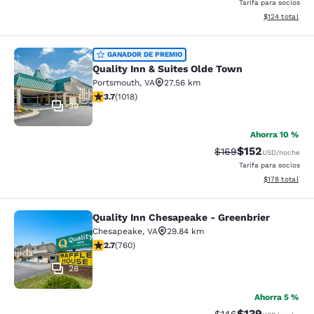
Tarifa para socios
Ver detalles d
$124
total
Quality Inn & Suites Olde Town
GANADOR DE PREMIO
Quality Inn & Suites Olde Town
Portsmouth
,
VA
27.56 km
calificación de 3.72 estrellas. Bueno. 1018 reseñas
3.7
(
1018
)
39
Ahorra 10 %
$152
Precio tachado:
Precio con desc
$169
USD
/noche
Tarifa para socios
Ver detalles d
$178
total
Quality Inn Chesapeake - Greenbrier
Quality Inn Chesapeake - Greenbrie
Chesapeake
,
VA
29.84 km
calificación de 2.66 estrellas. Feria. 760 reseñas
2.7
(
760
)
28
Ahorra 5 %
$139
Precio tachado:
Precio con desc