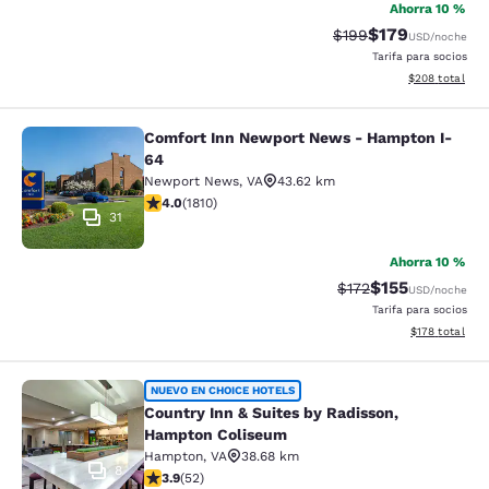
Ahorra 10 %
$179
Precio tachado:
Precio con desc
$199
USD
/noche
Tarifa para socios
Ver detalles de
$208
total
Comfort Inn Newport News - Hampton I-
Comfort Inn Newport News - Hampt
64
Newport News
,
VA
43.62 km
calificación de 4.03 estrellas. Muy bueno. 1810 reseña
4.0
(
1810
)
31
Ahorra 10 %
$155
Precio tachado:
Precio con desc
$172
USD
/noche
Tarifa para socios
Ver detalles d
$178
total
Country Inn & Suites by Radisson,
NUEVO EN CHOICE HOTELS
Country Inn & Suites by Radisson,
Hampton Coliseum
Hampton
,
VA
38.68 km
8
calificación de 3.87 estrellas. Bueno. 52 reseñas
3.9
(
52
)