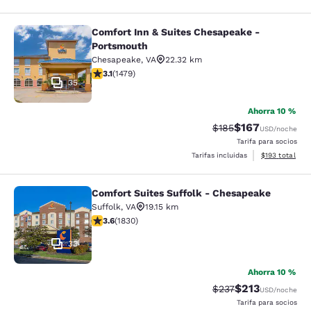
Comfort Inn & Suites Chesapeake -
Comfort Inn & Suites Chesapeake -
Portsmouth
Chesapeake
,
VA
22.32 km
calificación de 3.08 estrellas. Feria. 1479 reseñas
3.1
(
1479
)
35
Ahorra 10 %
$167
Precio tachado:
Precio con desc
$185
USD
/noche
Tarifa para socios
Ver detalles d
Tarifas incluidas
$193
total
Comfort Suites Suffolk - Chesapeake
Comfort Suites Suffolk - Chesapea
Suffolk
,
VA
19.15 km
calificación de 3.59 estrellas. Bueno. 1830 reseñas
3.6
(
1830
)
33
Ahorra 10 %
$213
Precio tachado:
Precio con desc
$237
USD
/noche
Tarifa para socios