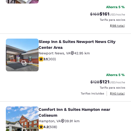
Ahorra 5 %
$161
Precio tachado:
Precio con des
$169
USD
/noche
Tarifa para socios
Ver detalles d
$186
total
Sleep Inn & Suites Newport News City
Sleep Inn & Suites Newport News Ci
Center Area
Newport News
,
VA
42.95 km
calificación de 3.08 estrellas. Feria. 303 reseñas
3.1
(
303
)
36
Ahorra 5 %
$121
Precio tachado:
Precio con des
$128
USD
/noche
Tarifa para socios
Ver detalles d
Tarifas incluidas
$140
total
Comfort Inn & Suites Hampton near
Comfort Inn & Suites Hampton near
Coliseum
Hampton
,
VA
39.91 km
calificación de 4.18 estrellas. Muy bueno. 508 reseñas
4.2
(
508
)
31