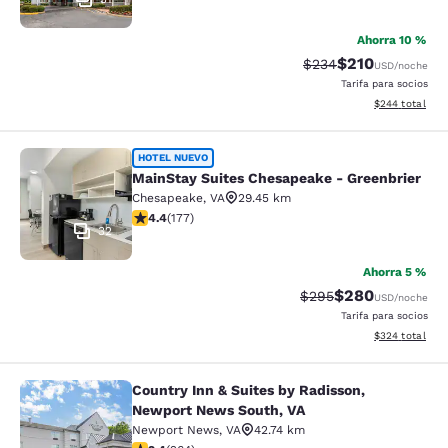
Ahorra 10 %
$210
Precio tachado:
Precio con desc
$234
USD
/noche
Tarifa para socios
Ver detalles de
$244
total
MainStay Suites Chesapeake - Gree
HOTEL NUEVO
MainStay Suites Chesapeake - Greenbrier
Chesapeake
,
VA
29.45 km
calificación de 4.36 estrellas. Excelente. 177 reseñas
4.4
(
177
)
32
Ahorra 5 %
$280
Precio tachado:
Precio con desc
$295
USD
/noche
Tarifa para socios
Ver detalles de
$324
total
Country Inn & Suites by Radisson,
Country Inn & Suites by Radisson, 
Newport News South, VA
Newport News
,
VA
42.74 km
calificación de 2.38 estrellas. Feria. 264 reseñas