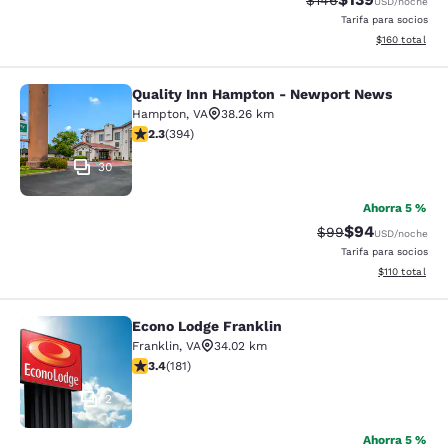
$146
USD
/noche
Tarifa para socios
Ver detalles d
$160
total
Quality Inn Hampton - Newport News
Quality Inn Hampton - Newport Ne
Hampton
,
VA
38.26 km
calificación de 2.28 estrellas. Feria. 394 reseñas
2.3
(
394
)
30
Ahorra 5 %
$94
Precio tachado:
Precio con des
$99
USD
/noche
Tarifa para socios
Ver detalles d
$110
total
Econo Lodge Franklin
Econo Lodge Franklin
Franklin
,
VA
34.02 km
calificación de 3.44 estrellas. Bueno. 181 reseñas
3.4
(
181
)
2
Ahorra 5 %