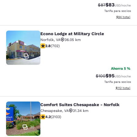
$83
Precio tachado:
Precio con des
$87
USD
/noche
Tarifa para socios
Ver detalles d
$94
total
Econo Lodge at Military Circle
Econo Lodge at Military Circle
Norfolk
,
VA
36.05 km
calificación de 2.78 estrellas. Feria. 702 reseñas
2.8
(
702
)
11
Ahorra 5 %
$95
Precio tachado:
Precio con des
$100
USD
/noche
Tarifa para socios
Ver detalles d
$112
total
Comfort Suites Chesapeake - Norfolk
Comfort Suites Chesapeake - Norfo
Chesapeake
,
VA
31.34 km
calificación de 4.18 estrellas. Muy bueno. 2103 reseña
4.2
(
2103
)
36