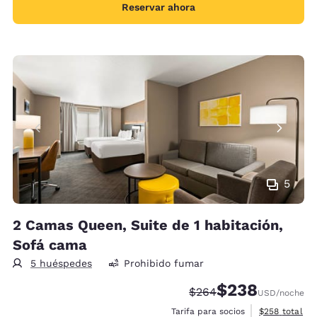
Reservar ahora
5
2 Camas Queen, Suite de 1 habitación,
Sofá cama
5 huéspedes
Prohibido fumar
$238
Precio tachado:
Precio con descue
$264
USD
/noche
Ver detalles 
Tarifa para socios
$258
total