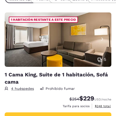
1 HABITACIÓN RESTANTE A ESTE PRECIO
5
1 Cama King, Suite de 1 habitación, Sofá
cama
4 huéspedes
Prohibido fumar
$229
Precio tachado:
Precio con descue
$254
USD
/noche
Ver detalles 
Tarifa para socios
$248
total