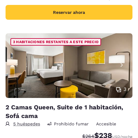
Reservar ahora
3 HABITACIONES RESTANTES A ESTE PRECIO
3
2 Camas Queen, Suite de 1 habitación,
Sofá cama
5 huéspedes
Prohibido fumar
Accesible
$238
Precio tachado:
Precio con descue
$264
USD
/noche