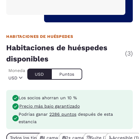
HABITACIONES DE HUÉSPEDES
Habitaciones de huéspedes
(3)
disponibles
Moneda
USD
Puntos
USD
Los socios ahorran un 10 %
Precio más bajo garantizado
Podrías ganar
2286 puntos
después de esta
estancia
Todos los tipos de habitación (3)
1 cama (1)
2+ camas (2)
Suite (3)
Accesible (1)