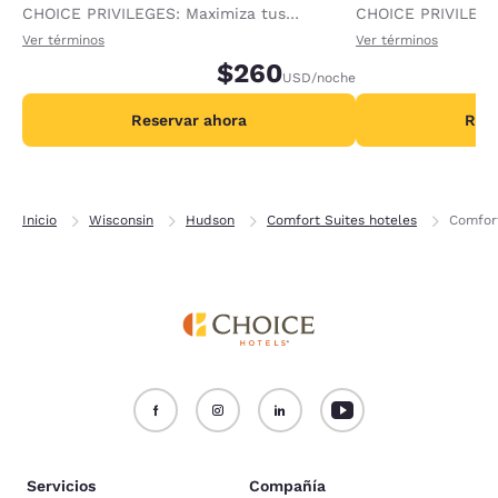
CHOICE PRIVILEGES: Maximiza tus
CHOICE PRIVILEGE
recompensas al recibir 1000 puntos
recompensas al re
Ver términos
Ver términos
adicionales por noche.
$260
adicionales por no
USD
/noche
Reservar ahora
Rese
Inicio
Wisconsin
Hudson
Comfort Suites hoteles
Comfor
Servicios
Compañía