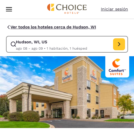
Carga completa
Pasar A Contenido Principal
Iniciar sesión
Ver todos los hoteles cerca de Hudson, WI
Hudson, WI, US
Modificar la búsqueda de Hudson, WI, US. Fecha de check-in ago 08, F
ago 08 - ago 09
•
1 habitación, 1 huésped