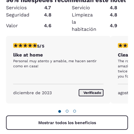
Servicios
4.7
Servicio
4.8
Seguridad
4.8
Limpieza
4.8
la
Valor
4.6
4.9
habitación
calificación de 5 estrellas. Excepcional. 1 reseña
calificac
5/5
like at home
Clean,
Personal muy atento y amable, me hacen sentir
The room 
como en casa!
amazing,
twice no
you for h
much appr
diciembre de 2023
agosto 
Verificado
●
○
○
Mostrar todos los beneficios