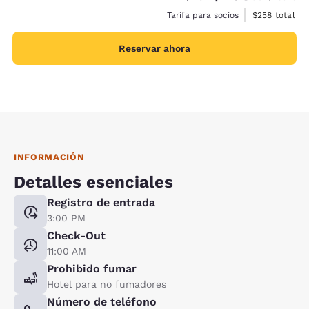
Ver detalles 
Tarifa para socios
$258
total
Reservar ahora
INFORMACIÓN
Detalles esenciales
Registro de entrada
3:00 PM
Check-Out
11:00 AM
Prohibido fumar
Hotel para no fumadores
Número de teléfono