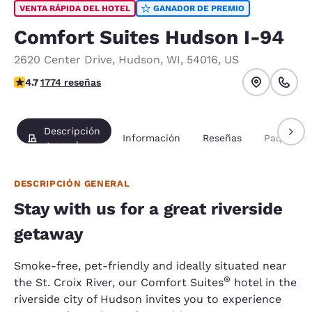
VENTA RÁPIDA DEL HOTEL
GANADOR DE PREMIO
Comfort Suites Hudson I-94
2620 Center Drive
,
Hudson
,
WI
,
54016
,
US
calificación de 4.69 estrellas. Excepcional.
4.7
1774 reseñas
Descripción
Información
Reseñas
Paquetes
general
DESCRIPCIÓN GENERAL
Stay with us for a great riverside
getaway
Smoke-free, pet-friendly and ideally situated near
®
the St. Croix River, our Comfort Suites
hotel in the
riverside city of Hudson invites you to experience