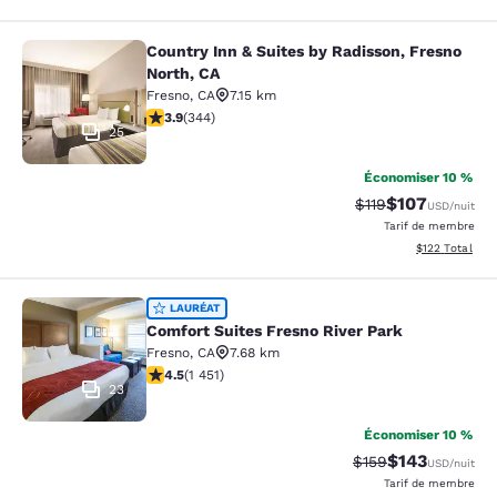
Country Inn & Suites by Radisson, Fresno
Country Inn & Suites by Radisson, F
North, CA
Fresno
,
CA
7.15 km
3.92 étoiles. Bien. 344 commentaires
3.9
(
344
)
25
Économiser 10 %
$107
Tarif barré :
Tarif réduit :
$119
USD
/nuit
Tarif de membre
Afficher les dé
$122
Total
Comfort Suites Fresno River Park
LAURÉAT
Comfort Suites Fresno River Park
Fresno
,
CA
7.68 km
4.47 étoiles. Excellent. 1451 commentaires
4.5
(
1 451
)
23
Économiser 10 %
$143
Tarif barré :
Tarif réduit :
$159
USD
/nuit
Tarif de membre