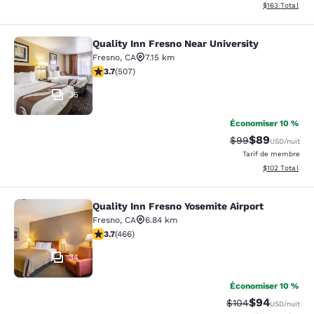
Afficher les dé
$163
Total
Quality Inn Fresno Near University
Quality Inn Fresno Near University
Fresno
,
CA
7.15 km
3.67 étoiles. Bien. 507 commentaires
3.7
(
507
)
35
Économiser 10 %
$89
Tarif barré :
Tarif réduit :
$99
USD
/nuit
Tarif de membre
Afficher les dé
$102
Total
Quality Inn Fresno Yosemite Airport
Quality Inn Fresno Yosemite Airport
Fresno
,
CA
6.84 km
3.7 étoiles. Bien. 466 commentaires
3.7
(
466
)
34
Économiser 10 %
$94
Tarif barré :
Tarif réduit :
$104
USD
/nuit