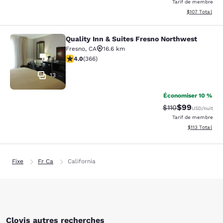
Tarif de membre
Afficher les dé
$107
Total
Quality Inn & Suites Fresno Northwest
Quality Inn & Suites Fresno Northw
Fresno
,
CA
16.6 km
4.01 étoiles. Très bon. 366 commentaires
4.0
(
366
)
13
Économiser 10 %
$99
Tarif barré :
Tarif réduit :
$110
USD
/nuit
Tarif de membre
Afficher les d
$113
Total
Fixe
Fr Ca
California
Clovis autres recherches