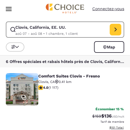
Chargement terminé
Passer à Contenu Principal
Connectez-vous
Clovis, California, EE. UU.
Modifiez la recherche pour Clovis, California, EE. UU.. Date d’arrivée 
aoû 07 - aoû 08
•
1 chambre, 1 client
Map
Trier et filtrer
6 Offres spéciales et rabais hôtels près de Clovis, California, EE. UU.
Comfort Suites Clovis - Fresno
Comfort Suites Clovis - Fresno
Clovis
,
CA
0.41 km
3.99 étoiles. Bien. 1117 commentaires
4.0
(
1 117
)
35
Économiser 15 %
$136
Tarif barré :
Tarif réduit :
$159
USD
/nuit
Tarif de membre
Afficher les d
$151
Total