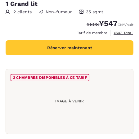
1 Grand lit
2 clients
Non-fumeur
35 sqmt
35 mètres carrés
¥547
Tarif barré :
Tarif réduit :
¥608
CNY
/nuit
Afficher les d
Tarif de membre
¥547
Total
Réserver maintenant
2 CHAMBRES DISPONIBLES À CE TARIF
IMAGE À VENIR