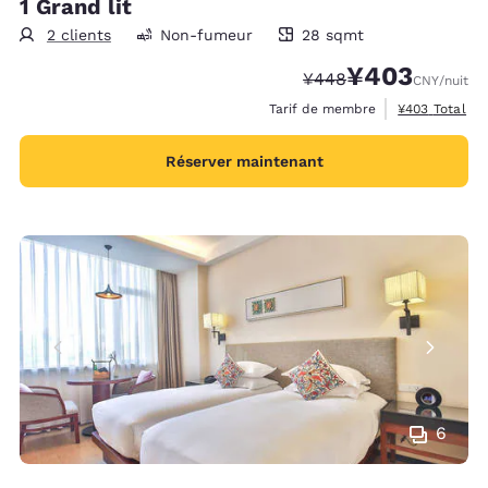
1 Grand lit
2 clients
Non-fumeur
28 sqmt
28 mètres carrés
¥403
Tarif barré :
Tarif réduit :
¥448
CNY
/nuit
Afficher les d
Tarif de membre
¥403
Total
Réserver maintenant
6