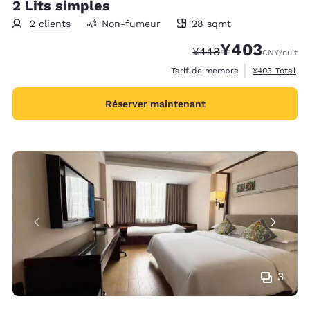
2 Lits simples
2 clients
Non-fumeur
28 sqmt
28 mètres carrés
¥403
Tarif barré :
Tarif réduit :
¥448
CNY
/nuit
Afficher les d
Tarif de membre
¥403
Total
Réserver maintenant
3