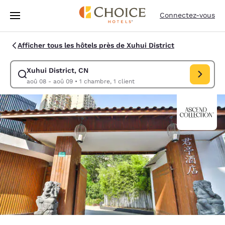
Chargement terminé
Passer à Contenu Principal
Connectez-vous
Afficher tous les hôtels près de Xuhui District
Xuhui District, CN
Modifiez la recherche pour Xuhui District, CN. Date d
aoû 08 - aoû 09
•
1 chambre, 1 client