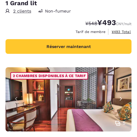
1 Grand lit
2 clients
Non-fumeur
¥493
Tarif barré :
Tarif réduit :
¥548
CNY
/nuit
Afficher les d
Tarif de membre
¥493
Total
Réserver maintenant
2 CHAMBRES DISPONIBLES À CE TARIF
5