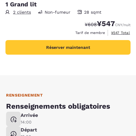
1 Grand lit
2 clients
Non-fumeur
28 sqmt
28 mètres carrés
¥547
Tarif barré :
Tarif réduit :
¥608
CNY
/nuit
Afficher les d
Tarif de membre
¥547
Total
Réserver maintenant
RENSEIGNEMENT
Renseignements obligatoires
Arrivée
14:00
Départ