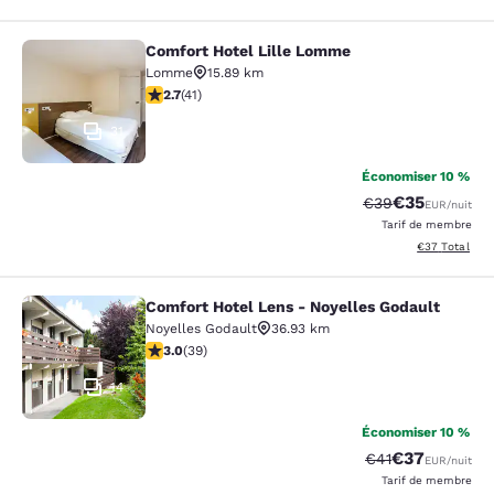
Comfort Hotel Lille Lomme
Comfort Hotel Lille Lomme
Lomme
15.89 km
2.66 étoiles. Moyen. 41 commentaires
2.7
(
41
)
31
Économiser 10 %
€35
Tarif barré :
Tarif réduit :
€39
EUR
/nuit
Tarif de membre
Afficher les d
€37
Total
Comfort Hotel Lens - Noyelles Godault
Comfort Hotel Lens - Noyelles Goda
Noyelles Godault
36.93 km
3.03 étoiles. Moyen. 39 commentaires
3.0
(
39
)
14
Économiser 10 %
€37
Tarif barré :
Tarif réduit :
€41
EUR
/nuit
Tarif de membre