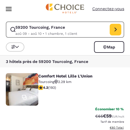
Chargement terminé
Passer à Contenu Principal
Connectez-vous
59200 Tourcoing, France
Modifiez la recherche pour 59200 Tourcoing, France. Date d’arrivée ao
aoû 09 - aoû 10
•
1 chambre, 1 client
Map
Trier et filtrer
3 hôtels près de 59200 Tourcoing, France
Comfort Hotel Lille L'Union
Comfort Hotel Lille L'Union
Tourcoing
2.29 km
4.23 étoiles. Excellent. 193 commentaires
4.2
(
193
)
18
Économiser 10 %
€59
Tarif barré :
Tarif réduit :
€65
EUR
/nuit
Tarif de membre
Afficher les d
€60
Total