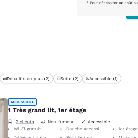
* Peut nécessiter un coût s
Deux lits ou plus (2)
Suite (2)
Accessible (1)
ACCESSIBLE
1 Très grand lit, 1er étage
2 clients
Non-fumeur
Accessible
Wi-Fi gratuit
Douche accessible en fauteuil roulant
1er étage
Téléviseur à écran plat 32 po
Réfrigérateur
Micro-on