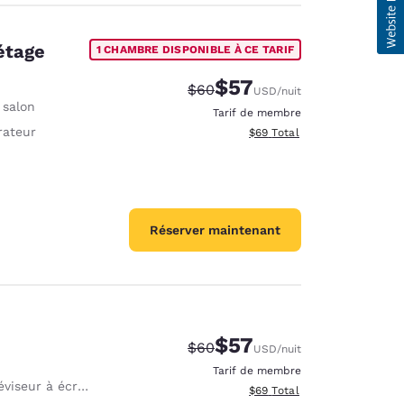
 étage
1 CHAMBRE DISPONIBLE À CE TARIF
$57
Tarif barré :
Tarif réduit :
$60
USD
/nuit
 salon
Tarif de membre
rateur
Afficher les détails totaux e
$69
Total
Réserver maintenant
$57
Tarif barré :
Tarif réduit :
$60
USD
/nuit
Tarif de membre
iseur à écran plat 32 po
Afficher les détails totaux e
$69
Total