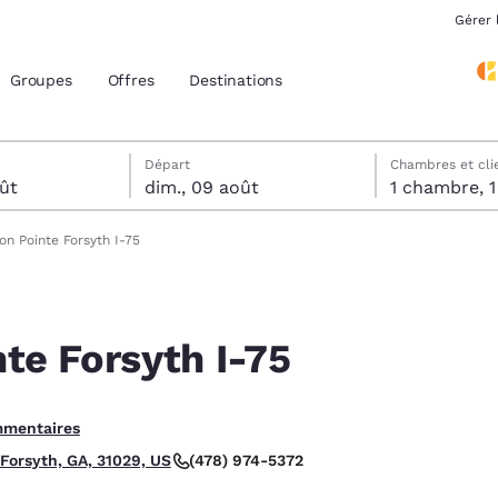
Gérer 
Groupes
Offres
Destinations
tels
ût
t sélectionnée au dimanche 9 août
 sélectionnée au samedi 8 août
Départ
Chambres et cli
ût
dim., 09 août
1 
acement actuels
ion Pointe Forsyth I-75
z votre langue préférée
nte Forsyth I-75
tes
Estados Unidos
América Lat
Español
Español
mmentaires
atina
Latin America
Canada
English
English
(478) 974-5372
 Forsyth, GA, 31029, US