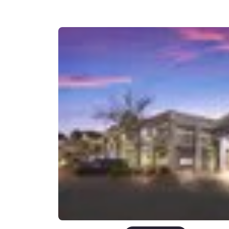
Canada
Français
Europe
Deutschla
Deutsch
Spain
English
Ireland
English
United Ki
English
Asie-Pacifique
Australia
English