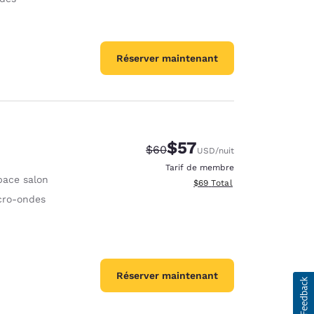
Réserver maintenant
$57
Tarif barré :
Tarif réduit :
$60
USD
/nuit
Tarif de membre
pace salon
Afficher les détails totaux e
$69
Total
cro-ondes
Réserver maintenant