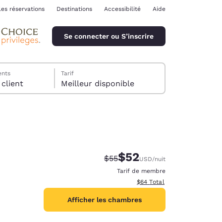
les réservations
Destinations
Accessibilité
Aide
Se connecter ou S’inscrire
ents
Tarif
chambre, 1 client
Meilleur disponible
$52
Tarif barré :
Tarif réduit :
$55
USD
/nuit
ina
Tarif de membre
Afficher les détails totaux e
$64
Total
Afficher les chambres