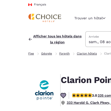
Chargement terminé
Passer à Contenu Principal
Français
Trouver un hôtel
Trouver des hô
samedi 8 août
dimanche 9 ao
Date de dépar
Date d’arrivée
Afficher tous les hôtels dans
Arrivée
sam., 08 ao
la région
Région et empl
Canada
Fixe
Géorgie
Forsyth
Clarion hôtels
Clar
Français
Sélectionne
Amériques
Clarion Poi
United Sta
English
3.01 étoiles. Moyen.
3.0
335 co
América L
Português
333 Harold G. Clark Pkwy,