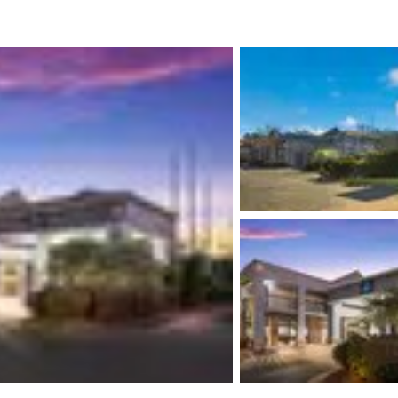
México
Mexico
Español
English
nd
Germany
España
English
Español
France
France
Français
English
Italia
Italy
Italiano
English
ngdom
India
New Zealan
English
English