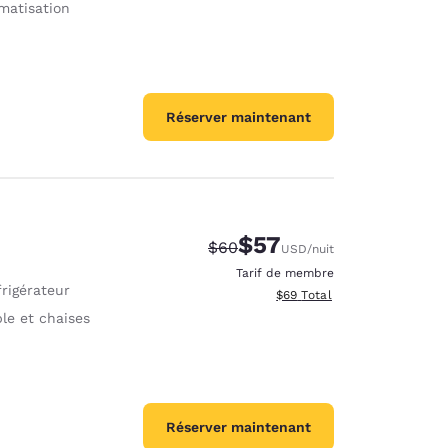
matisation
Réserver maintenant
$57
Tarif barré :
Tarif réduit :
$60
USD
/nuit
Tarif de membre
rigérateur
Afficher les détails totaux e
$69
Total
le et chaises
Réserver maintenant