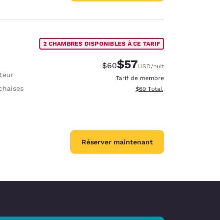
2 CHAMBRES DISPONIBLES À CE TARIF
$57
Tarif barré :
Tarif réduit :
$60
USD
/nuit
ateur
Tarif de membre
chaises
Afficher les détails totaux e
$69
Total
Réserver maintenant