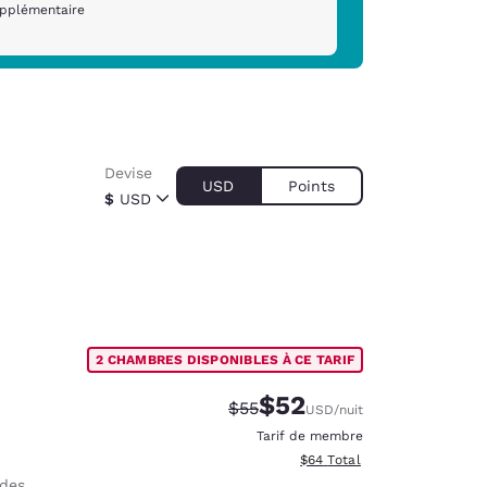
upplémentaire
Devise
USD
Points
$
USD
2 CHAMBRES DISPONIBLES À CE TARIF
$52
Tarif barré :
Tarif réduit :
$55
USD
/nuit
Tarif de membre
Afficher les détails totaux e
$64
Total
des