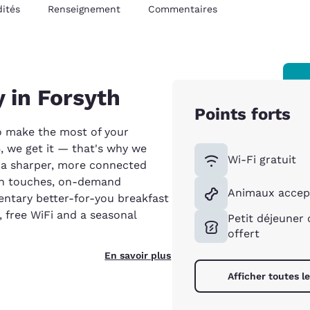
ités
Renseignement
Commentaires
 in Forsyth
Points forts
o make the most of your
, we get it — that's why we
Wi-Fi gratuit
r a sharper, more connected
ign touches, on-demand
Animaux accep
entary better-for-you breakfast
, free WiFi and a seasonal
Petit déjeuner
offert
En savoir plus
Afficher toutes 