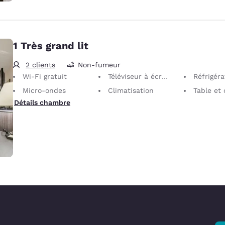
1 Très grand lit
2 clients
Non-fumeur
Wi-Fi gratuit
Téléviseur à écran plat 32 po
Réfrigér
Micro-ondes
Climatisation
Table et 
Détails chambre