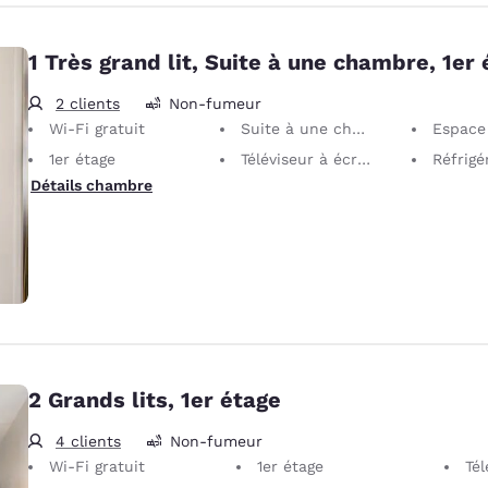
1 Très grand lit, Suite à une chambre, 1er
2 clients
Non-fumeur
Wi-Fi gratuit
Suite à une chambre
Espace
1er étage
Téléviseur à écran plat 32 po
Réfrigé
Détails chambre
2 Grands lits, 1er étage
4 clients
Non-fumeur
Wi-Fi gratuit
1er étage
Télév