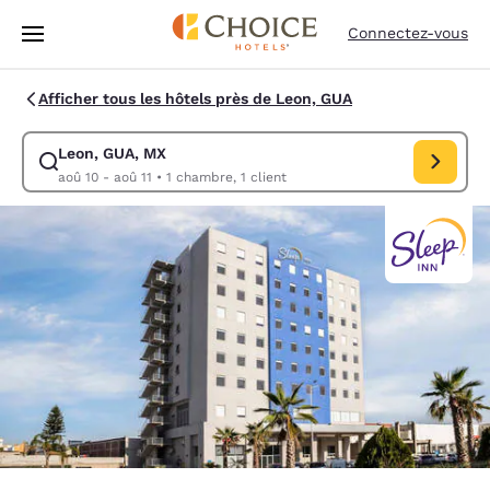
Chargement terminé
Passer à Contenu Principal
Connectez-vous
Afficher tous les hôtels près de Leon, GUA
Leon, GUA, MX
Modifiez la recherche pour Leon, GUA, MX. Date d’arrivée aoû 10, Date
aoû 10 - aoû 11
•
1 chambre, 1 client