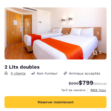
6
2 Lits doubles
4 clients
Non-fumeur
Animaux acceptés
$799
Tarif barré :
Tarif réduit :
$999
MXN
/nuit
Afficher les d
Tarif de membre
$959
Total
Réserver maintenant