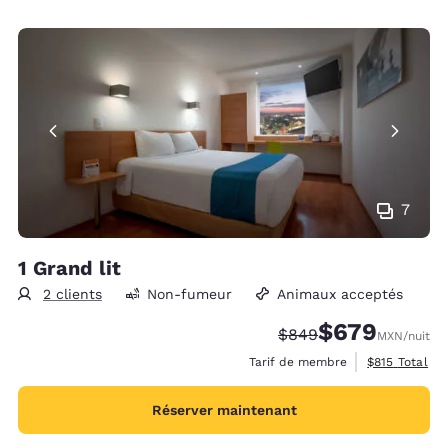
7
1 Grand lit
2 clients
Non-fumeur
Animaux acceptés
$679
Tarif barré :
Tarif réduit :
$849
MXN
/nuit
Afficher les d
Tarif de membre
$815
Total
Réserver maintenant