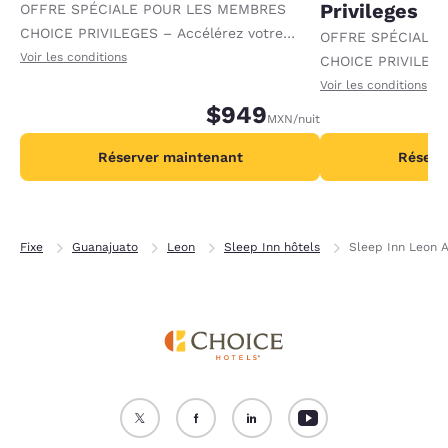
Privileges
OFFRE SPÉCIALE POUR LES MEMBRES
CHOICE PRIVILEGES – Accélérez votre
OFFRE SPÉCIALE
progression vers des récompenses en
Voir les conditions
CHOICE PRIVILEGE
recevant 1 000 points supplémentaires par
progression vers 
Voir les conditions
nuit.
$949
recevant 2 000 po
MXN
/nuit
par nuit.
Réserver maintenant
Réserv
Fixe
Guanajuato
Leon
Sleep Inn hôtels
Sleep Inn Leon 