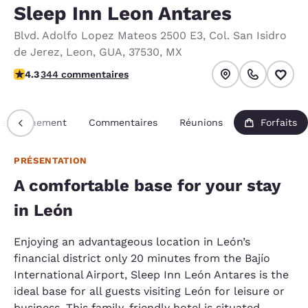
Sleep Inn Leon Antares
Blvd. Adolfo Lopez Mateos 2500 E3
,
Col. San Isidro
de Jerez
,
Leon
,
GUA
,
37530
,
MX
4.28 étoiles. Excellent.
4.3
344 commentaires
Renseignement
Commentaires
Réunions
Forfaits
PRÉSENTATION
A comfortable base for your stay
in León
Enjoying an advantageous location in León’s
financial district only 20 minutes from the Bajío
International Airport, Sleep Inn León Antares is the
ideal base for all guests visiting León for leisure or
business. This family-friendly hotel is situated