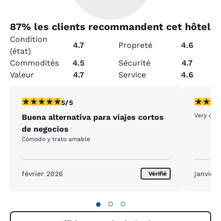
87
% les clients recommandent cet hôtel
Condition
4.7
Propreté
4.6
(état)
Commodités
4.5
Sécurité
4.7
Valeur
4.7
Service
4.6
5 étoiles. Exceptionnel. 1 commentaire
5 étoiles
5/5
Very cle
Buena alternativa para viajes cortos
de negocios
Cómodo y trato amable
février 2026
janvier
Vérifié
●
○
○