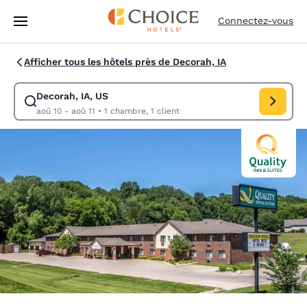
Chargement terminé
Passer à Contenu Principal
Connectez-vous
Afficher tous les hôtels près de Decorah, IA
Decorah, IA, US
Modifiez la recherche pour Decorah, IA, US. Date d’arrivée aoû 10, Dat
aoû 10 - aoû 11
•
1 chambre, 1 client