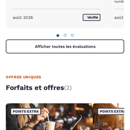
numbere
août 2026
août 2
Vérifié
●
○
○
Afficher toutes les évaluations
OFFRES UNIQUES
Forfaits et offres
(2)
POINTS EXTRA
POINTS EXTRA