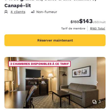
Canapé-lit
4 clients
Non-fumeur
$143
Tarif barré :
Tarif réduit :
$159
USD
/nuit
Afficher les d
Tarif de membre
$160
Total
Réserver maintenant
2 CHAMBRES DISPONIBLES À CE TARIF
3