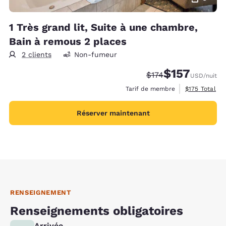
1 Très grand lit, Suite à une chambre,
Bain à remous 2 places
2 clients
Non-fumeur
$157
Tarif barré :
Tarif réduit :
$174
USD
/nuit
Afficher les d
Tarif de membre
$175
Total
Réserver maintenant
RENSEIGNEMENT
Renseignements obligatoires
Arrivée