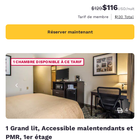
$116
Tarif barré :
Tarif réduit :
$129
USD
/nuit
Afficher les d
Tarif de membre
$130
Total
Réserver maintenant
1 CHAMBRE DISPONIBLE À CE TARIF
4
1 Grand lit, Accessible malentendants et
PMR, 1er étage