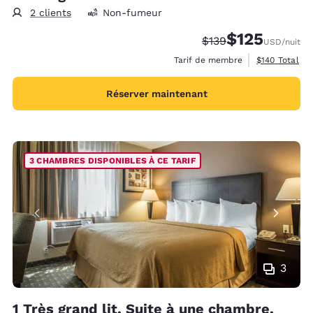
2 clients
Non-fumeur
$125
Tarif barré :
Tarif réduit :
$139
USD
/nuit
Afficher les d
Tarif de membre
$140
Total
Réserver maintenant
3 CHAMBRES DISPONIBLES À CE TARIF
3
1 Très grand lit, Suite à une chambre,