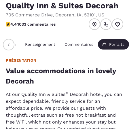
Quality Inn & Suites Decorah
705 Commerce Drive
,
Decorah
,
IA
,
52101
,
US
4.42 étoiles. Excellent.
4.4
1033 commentaires
entation
Renseignement
Commentaires
Forfaits
PRÉSENTATION
Value accommodations in lovely
Decorah
®
At our Quality Inn & Suites
Decorah hotel, you can
expect dependable, friendly service for an
affordable price. We provide our guests with
thoughtful extras such as free hot breakfast and
free WiFi, which not only enhances your stay but
helps you save money. Our updated guest rooms