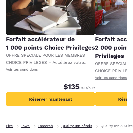
Forfait accélérateur de
Forfait accé
1 000 points Choice Privileges
2 000 points
Privileges
OFFRE SPÉCIALE POUR LES MEMBRES
CHOICE PRIVILEGES – Accélérez votre
OFFRE SPÉCIALE
progression vers des récompenses en
Voir les conditions
CHOICE PRIVILEGE
recevant 1 000 points supplémentaires par
progression vers 
Voir les conditions
nuit.
$135
recevant 2 000 po
USD
/nuit
par nuit.
Réserver maintenant
Réserv
Fixe
Iowa
Decorah
Quality Inn hôtels
Quality Inn & Suit