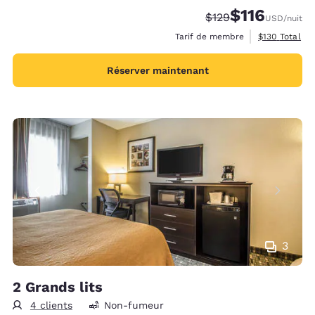
$116
Tarif barré :
Tarif réduit :
$129
USD
/nuit
Afficher les d
Tarif de membre
$130
Total
Réserver maintenant
3
2 Grands lits
4 clients
Non-fumeur