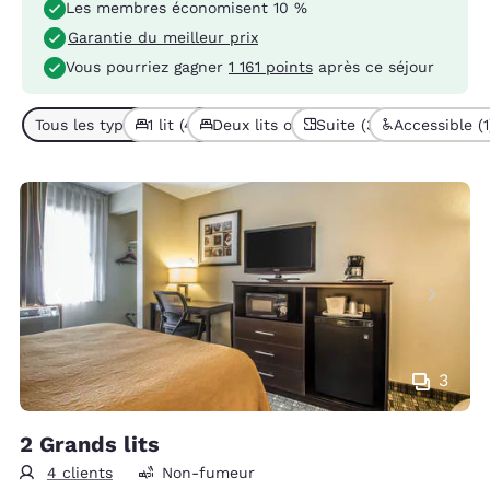
Les membres économisent 10 %
Garantie du meilleur prix
Vous pourriez gagner
1 161 points
après ce séjour
Tous les types de chambres (7)
1 lit (4)
Deux lits ou plus (3)
Suite (3)
Accessible (1
3
2 Grands lits
4 clients
Non-fumeur