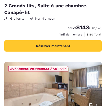
2 Grands lits, Suite à une chambre,
Canapé-lit
6 clients
Non-fumeur
$143
Tarif barré :
Tarif réduit :
$159
USD
/nuit
Afficher les d
Tarif de membre
$160
Total
Réserver maintenant
2 CHAMBRES DISPONIBLES À CE TARIF
3