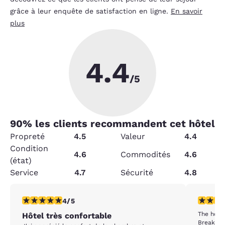
grâce à leur enquête de satisfaction en ligne.
En savoir
plus
4.4
/5
90
% les clients recommandent cet hôtel
Propreté
4.5
Valeur
4.4
Condition
4.6
Commodités
4.6
(état)
Service
4.7
Sécurité
4.8
4 étoiles. Très bon. 1 commentaire
5 étoiles
4/5
The hotel
Hôtel très confortable
Breakfas