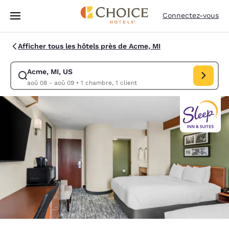
Chargement terminé
Passer à Contenu Principal
Connectez-vous
Afficher tous les hôtels près de Acme, MI
Acme, MI, US
Modifiez la recherche pour Acme, MI, US. Date d’arrivée aoû 08, Date 
aoû 08 - aoû 09
•
1 chambre, 1 client