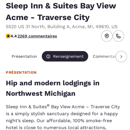
Sleep Inn & Suites Bay View
Acme - Traverse City
5520 US 31 North
,
Building A
,
Acme
,
MI
,
49610
,
US
4.43 étoiles. Excellent.
4.4
2269 commentaires
Présentation
Renseignement
Commentaires
PRÉSENTATION
Hip and modern lodgings in
Northwest Michigan
®
Sleep Inn & Suites
Bay View Acme – Traverse City
is a simply stylish sanctuary designed for a happy
night’s sleep. Our affordable, 100% smoke-free
hotel is close to numerous local attractions,