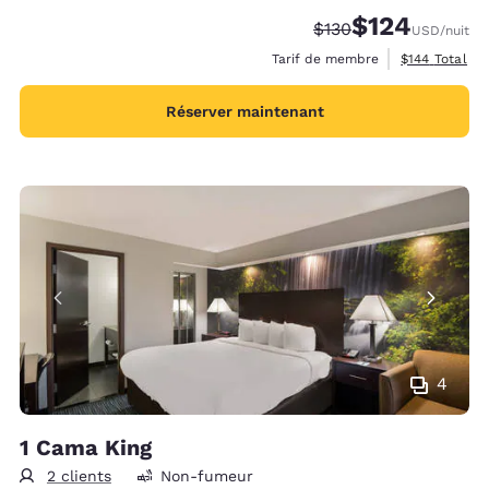
$124
Tarif barré :
Tarif réduit :
$130
USD
/nuit
Afficher les d
Tarif de membre
$144
Total
Réserver maintenant
4
1 Cama King
2 clients
Non-fumeur