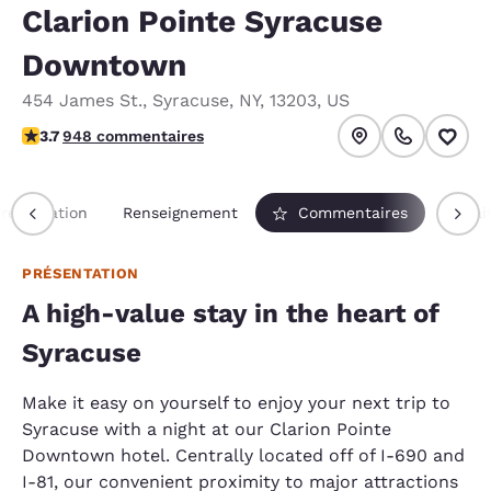
Clarion Pointe Syracuse
Downtown
454 James St.
,
Syracuse
,
NY
,
13203
,
US
3.73 étoiles. Bien.
3.7
948 commentaires
résentation
Renseignement
Commentaires
Forfai
PRÉSENTATION
A high-value stay in the heart of
Syracuse
Make it easy on yourself to enjoy your next trip to
Syracuse with a night at our Clarion Pointe
Downtown hotel. Centrally located off of I-690 and
I-81, our convenient proximity to major attractions