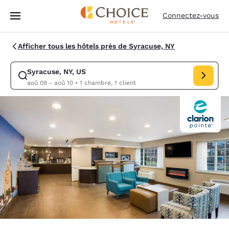
Chargement terminé
Passer à Contenu Principal
Connectez-vous
Afficher tous les hôtels près de Syracuse, NY
Syracuse, NY, US
Modifiez la recherche pour Syracuse, NY, US. Date d’arrivée aoû 09, Da
aoû 09 - aoû 10
•
1 chambre, 1 client