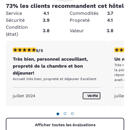
73
% les clients recommandent cet hôtel
Service
4.1
Commodités
3.7
Sécurité
3.9
Propreté
4.1
Condition
3.8
Valeur
3.8
(état)
5 étoiles. Exceptionnel. 1 commentaire
4 étoiles
5/5
Très bien, personnel acceuillant,
Un mot
Très reco
propreté de la chambre et bon
la porte 
déjeuner!
répondais
Accueil très bien, propreté et déjeuner Excellent
avait au
instant. 
avant qu'
juillet 2024
juillet 
Vérifié
●
○
○
Afficher toutes les évaluations