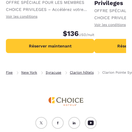
Privileges
OFFRE SPÉCIALE POUR LES MEMBRES
CHOICE PRIVILEGES – Accélérez votre
OFFRE SPÉCIALE
progression vers des récompenses en
Voir les conditions
CHOICE PRIVILEGE
recevant 1 000 points supplémentaires par
progression vers 
Voir les conditions
nuit.
$136
recevant 2 000 po
USD
/nuit
par nuit.
Réserver maintenant
Réserv
Fixe
New York
Syracuse
Clarion hôtels
Clarion Pointe 