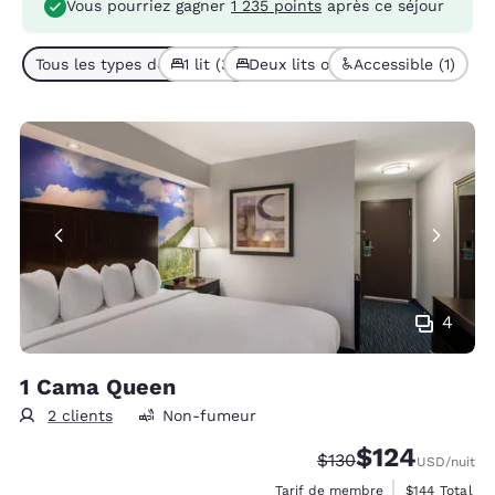
Vous pourriez gagner
1 235 points
après ce séjour
Tous les types de chambres (4)
1 lit (3)
Deux lits ou plus (1)
Accessible (1)
4
1 Cama Queen
2 clients
Non-fumeur
$124
Tarif barré :
Tarif réduit :
$130
USD
/nuit
Afficher les d
Tarif de membre
$144
Total