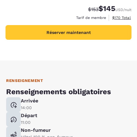
$145
Tarif barré :
Tarif réduit :
$153
USD
/nuit
Afficher les d
Tarif de membre
$170
Total
Réserver maintenant
RENSEIGNEMENT
Renseignements obligatoires
Arrivée
14:00
Départ
11:00
Non-fumeur
Hôtel 100 % non-fumeur