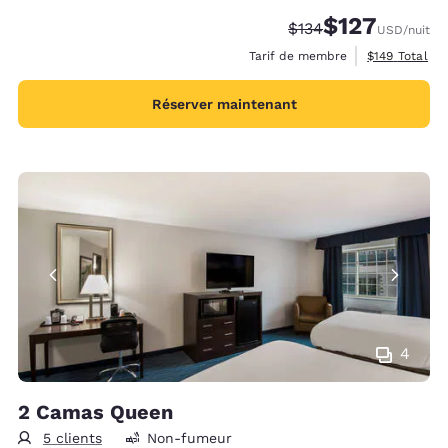
$127
Tarif barré :
Tarif réduit :
$134
USD
/nuit
Afficher les d
Tarif de membre
$149
Total
Réserver maintenant
4
2 Camas Queen
5 clients
Non-fumeur