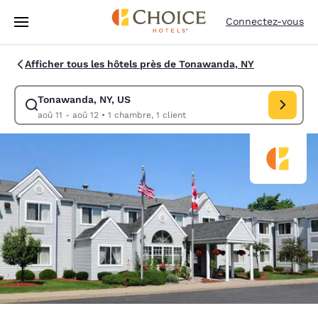
Chargement terminé
Passer à Contenu Principal
Connectez-vous
Afficher tous les hôtels près de Tonawanda, NY
Tonawanda, NY, US
Modifiez la recherche pour Tonawanda, NY, US. Date d’arrivée aoû 11, 
aoû 11 - aoû 12
•
1 chambre, 1 client