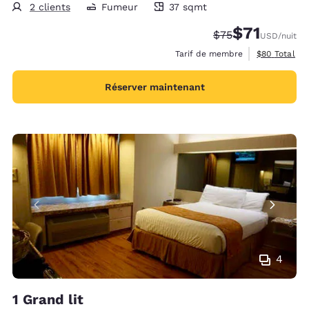
2 clients
Fumeur
37 sqmt
37 mètres carrés
$71
Tarif barré :
Tarif réduit :
$75
USD
/nuit
Afficher les 
Tarif de membre
$80
Total
Réserver maintenant
4
1 Grand lit