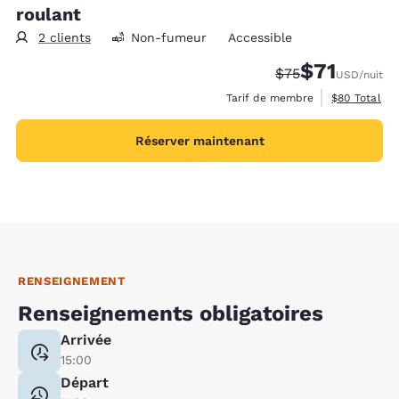
roulant
2 clients
Non-fumeur
Accessible
$71
Tarif barré :
Tarif réduit :
$75
USD
/nuit
Afficher les 
Tarif de membre
$80
Total
Réserver maintenant
RENSEIGNEMENT
Renseignements obligatoires
Arrivée
15:00
Départ