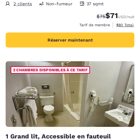
2 clients
Non-fumeur
37 sqmt
37 mètres carrés
$71
Tarif barré :
Tarif réduit :
$75
USD
/nuit
Afficher les 
Tarif de membre
$80
Total
Réserver maintenant
2 CHAMBRES DISPONIBLES À CE TARIF
4
1 Grand lit, Accessible en fauteuil