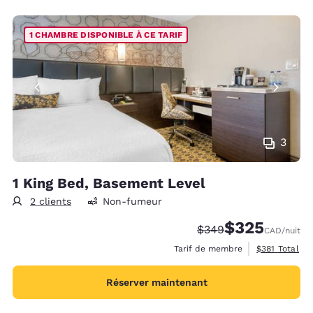
1 CHAMBRE DISPONIBLE À CE TARIF
3
1 King Bed, Basement Level
2 clients
Non-fumeur
$325
Tarif barré :
Tarif réduit :
$349
CAD
/nuit
Afficher les d
Tarif de membre
$381
Total
Réserver maintenant