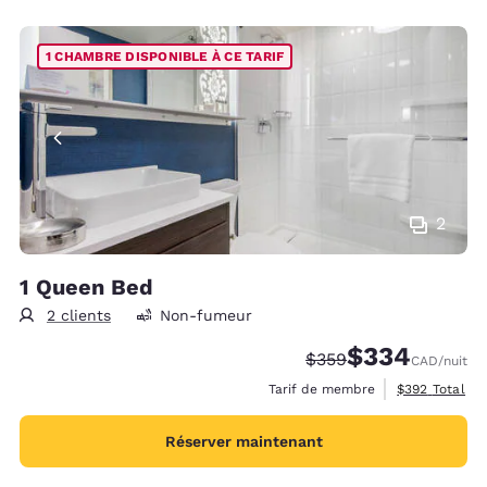
1 CHAMBRE DISPONIBLE À CE TARIF
2
1 Queen Bed
2 clients
Non-fumeur
$334
Tarif barré :
Tarif réduit :
$359
CAD
/nuit
Afficher les d
Tarif de membre
$392
Total
Réserver maintenant