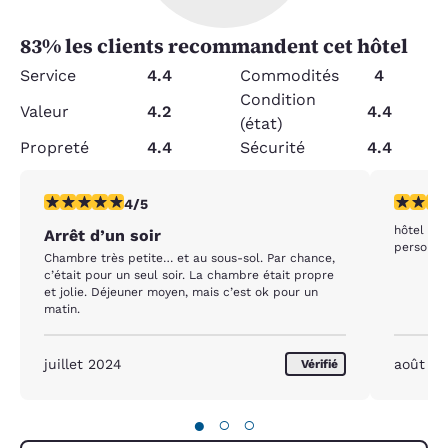
83
% les clients recommandent cet hôtel
Service
4.4
Commodités
4
Condition
Valeur
4.2
4.4
(état)
Propreté
4.4
Sécurité
4.4
4 étoiles. Très bon. 1 commentaire
4 étoiles
4/5
hôtel as
Arrêt d’un soir
personnel
Chambre très petite… et au sous-sol. Par chance,
c’était pour un seul soir. La chambre était propre
et jolie. Déjeuner moyen, mais c’est ok pour un
matin.
juillet 2024
août 20
Vérifié
●
○
○