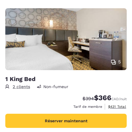
5
1 King Bed
2 clients
Non-fumeur
$366
Tarif barré :
Tarif réduit :
$394
CAD
/nuit
Afficher les d
Tarif de membre
$431
Total
Réserver maintenant