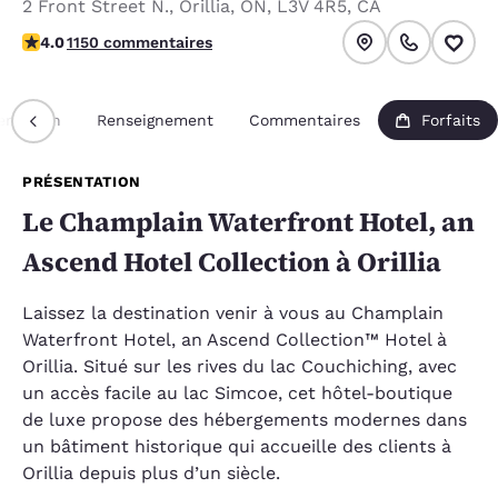
2 Front Street N.
,
Orillia
,
ON
,
L3V 4R5
,
CA
4.03 étoiles. Très bon.
4.0
1150 commentaires
entation
Renseignement
Commentaires
Forfaits
PRÉSENTATION
Le Champlain Waterfront Hotel, an
Ascend Hotel Collection à Orillia
Laissez la destination venir à vous au Champlain
Waterfront Hotel, an Ascend Collection™ Hotel à
Orillia. Situé sur les rives du lac Couchiching, avec
un accès facile au lac Simcoe, cet hôtel-boutique
de luxe propose des hébergements modernes dans
un bâtiment historique qui accueille des clients à
Orillia depuis plus d’un siècle.