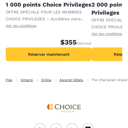
1 000 points Choice Privileges
2 000 points
Privileges
OFFRE SPÉCIALE POUR LES MEMBRES
CHOICE PRIVILEGES – Accélérez votre
OFFRE SPÉCIALE
progression vers des récompenses en
Voir les conditions
CHOICE PRIVILEGE
recevant 1 000 points supplémentaires par
progression vers 
Voir les conditions
nuit.
$355
recevant 2 000 po
CAD
/nuit
par nuit.
Réserver maintenant
Réserv
Fixe
Ontario
Orillia
Ascend hôtels
The Champlain Waterf