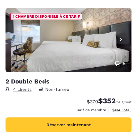
1 CHAMBRE DISPONIBLE À CE TARIF
5
2 Double Beds
4 clients
Non-fumeur
$352
Tarif barré :
Tarif réduit :
$379
CAD
/nuit
Afficher les d
Tarif de membre
$414
Total
Réserver maintenant