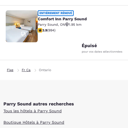
Comfort Inn Parry Sound
ENTIÈREMENT RÉNOVÉ
Comfort Inn Parry Sound
Parry Sound
,
ON
1.95 km
3.92 étoiles. Bien. 994 commentaires
3.9
(
994
)
25
Épuisé
pour vos dates sélectionnées
Fixe
Fr Ca
Ontario
Parry Sound autres recherches
Tous les hôtels à Parry Sound
Boutique Hôtels à Parry Sound