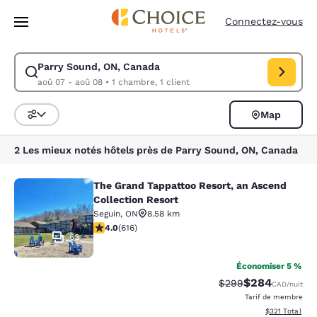
Chargement terminé
Passer à Contenu Principal
Connectez-vous
Parry Sound, ON, Canada
Modifiez la recherche pour Parry Sound, ON, Canada. Date d’arrivée ao
aoû 07 - aoû 08
•
1 chambre, 1 client
Map
Trier et filtrer
2 Les mieux notés hôtels près de Parry Sound, ON, Canada
The Grand Tappattoo Resort, an Ascend
The Grand Tappattoo Resort, an Asc
Collection Resort
Seguin
,
ON
8.58 km
4 étoiles. Très bon. 616 commentaires
4.0
(
616
)
63
Économiser 5 %
$284
Tarif barré :
Tarif réduit :
$299
CAD
/nuit
Tarif de membre
Afficher les dé
$321
Total