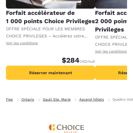
Forfait accélérateur de
Forfait accé
1 000 points Choice Privileges
2 000 points
Privileges
OFFRE SPÉCIALE POUR LES MEMBRES
CHOICE PRIVILEGES – Accélérez votre
OFFRE SPÉCIALE
progression vers des récompenses en
Voir les conditions
CHOICE PRIVILEGE
recevant 1 000 points supplémentaires par
progression vers 
Voir les conditions
nuit.
$284
recevant 2 000 po
CAD
/nuit
par nuit.
Réserver maintenant
Réserv
Fixe
Ontario
Sault Ste. Marie
Ascend hôtels
Quattro Hot