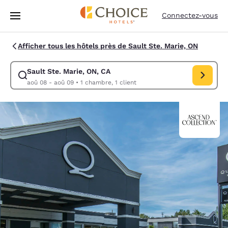
Chargement terminé
Passer à Contenu Principal
Connectez-vous
Afficher tous les hôtels près de Sault Ste. Marie, ON
Sault Ste. Marie, ON, CA
Modifiez la recherche pour Sault Ste. Marie, ON, CA. Date d’arrivée ao
aoû 08 - aoû 09
•
1 chambre, 1 client