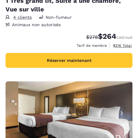
1 Très grand lit, Suite à une chambre,
Vue sur ville
4 clients
Non-fumeur
Animaux non autorisés
$264
Tarif barré :
Tarif réduit :
$278
CAD
/nuit
Afficher les d
Tarif de membre
$316
Total
Réserver maintenant
4