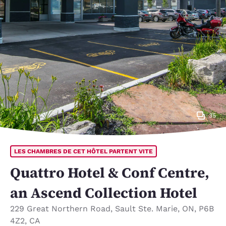
35
LES CHAMBRES DE CET HÔTEL PARTENT VITE
Quattro Hotel & Conf Centre,
an Ascend Collection Hotel
229 Great Northern Road
,
Sault Ste. Marie
,
ON
,
P6B
4Z2
,
CA