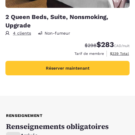
2 Queen Beds, Suite, Nonsmoking,
Upgrade
4 clients
Non-fumeur
$283
Tarif barré :
Tarif réduit :
$298
CAD
/nuit
Afficher les d
Tarif de membre
$339
Total
Réserver maintenant
RENSEIGNEMENT
Renseignements obligatoires