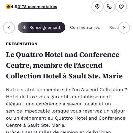
4.49 étoiles. Excellent.
4.5
3178 commentaires
tation
Renseignement
Commentaires
Restaurant
PRÉSENTATION
Le Quattro Hotel and Conference
Centre, membre de l’Ascend
Collection Hotel à Sault Ste. Marie
Notre statut de membre de l’un Ascend Collection™
Hotel de luxe vous garantit un établissement
élégant, une expérience à saveur locale et un
service impeccable lorsque vous réservez un séjour
ou un événement au Quattro Hotel and Conference
Centre à Sault Ste. Marie.
Grâce à ses 8 salles de réunion et de bal bien