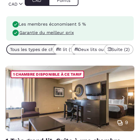
CAD
Points
CAD
Les membres économisent 5 %
Garantie du meilleur prix
Tous les types de chambres (2)
1 lit (1)
Deux lits ou plus (1)
Suite (2)
1 CHAMBRE DISPONIBLE À CE TARIF
9