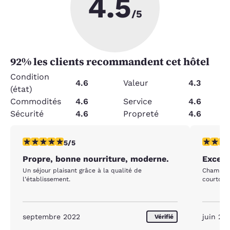
4.5
/5
92
% les clients recommandent cet hôtel
Condition
4.6
Valeur
4.3
(état)
Commodités
4.6
Service
4.6
Sécurité
4.6
Propreté
4.6
5 étoiles. Exceptionnel. 1 commentaire
5 étoiles
5/5
Propre, bonne nourriture, moderne.
Excell
Un séjour plaisant grâce à la qualité de
Chambre 
l’établissement.
courtois 
septembre 2022
juin 20
Vérifié