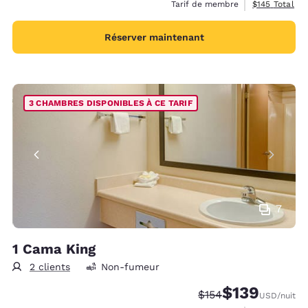
Afficher les d
Tarif de membre
$145
Total
Réserver maintenant
3 CHAMBRES DISPONIBLES À CE TARIF
7
1 Cama King
2 clients
Non-fumeur
$139
Tarif barré :
Tarif réduit :
$154
USD
/nuit