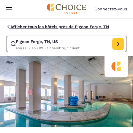
Chargement terminé
Passer à Contenu Principal
Connectez-vous
Afficher tous les hôtels près de Pigeon Forge, TN
Pigeon Forge, TN, US
Modifiez la recherche pour Pigeon Forge, TN, US. Date d’arrivée aoû 08
aoû 08 - aoû 09
•
1 chambre, 1 client