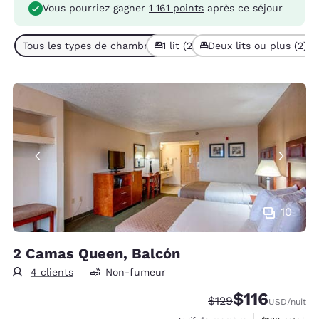
Vous pourriez gagner
1 161 points
après ce séjour
Tous les types de chambres (4)
1 lit (2)
Deux lits ou plus (2)
10
2 Camas Queen, Balcón
4 clients
Non-fumeur
$116
Tarif barré :
Tarif réduit :
$129
USD
/nuit