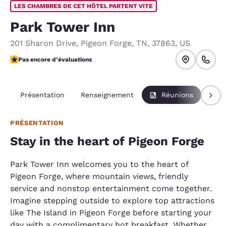
LES CHAMBRES DE CET HÔTEL PARTENT VITE
Park Tower Inn
201 Sharon Drive
,
Pigeon Forge
,
TN
,
37863
,
US
Pas encore d’évaluations
Pas encore d’évaluations
Présentation
Renseignement
Réunions
Forf
PRÉSENTATION
Stay in the heart of Pigeon Forge
Park Tower Inn welcomes you to the heart of
Pigeon Forge, where mountain views, friendly
service and nonstop entertainment come together.
Imagine stepping outside to explore top attractions
like The Island in Pigeon Forge before starting your
day with a complimentary hot breakfast. Whether