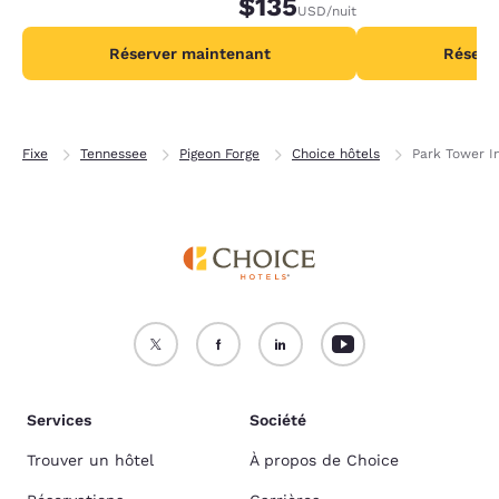
$135
recevant 2 000 po
USD
/nuit
par nuit.
Réserver maintenant
Réserv
Fixe
Tennessee
Pigeon Forge
Choice hôtels
Park Tower I
Services
Société
Trouver un hôtel
À propos de Choice