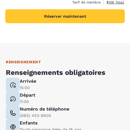
Afficher les d
Tarif de membre
$156
Total
Réserver maintenant
RENSEIGNEMENT
Renseignements obligatoires
Arrivée
15:00
Départ
11:00
Numéro de téléphone
(865) 453-8605
Enfants
Toute personne âgée de 18 ans