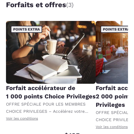
Forfaits et offres
(3)
POINTS EXTRA
POINTS EXTRA
Forfait accélérateur de
Forfait accé
1 000 points Choice Privileges
2 000 points
Privileges
OFFRE SPÉCIALE POUR LES MEMBRES
CHOICE PRIVILEGES – Accélérez votre
OFFRE SPÉCIALE
progression vers des récompenses en
Voir les conditions
CHOICE PRIVILEGE
recevant 1 000 points supplémentaires par
progression vers 
Voir les conditions
nuit.