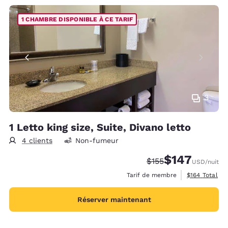
1 CHAMBRE DISPONIBLE À CE TARIF
3
1 Letto king size, Suite, Divano letto
4 clients
Non-fumeur
$147
Tarif barré :
Tarif réduit :
$155
USD
/nuit
Afficher les d
Tarif de membre
$164
Total
Réserver maintenant