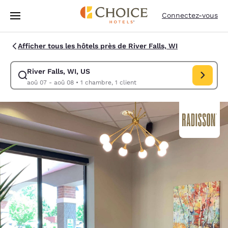
Chargement terminé
Passer à Contenu Principal
Connectez-vous
Afficher tous les hôtels près de River Falls, WI
River Falls, WI, US
Modifiez la recherche pour River Falls, WI, US. Date d’arrivée aoû 07, 
aoû 07 - aoû 08
•
1 chambre, 1 client