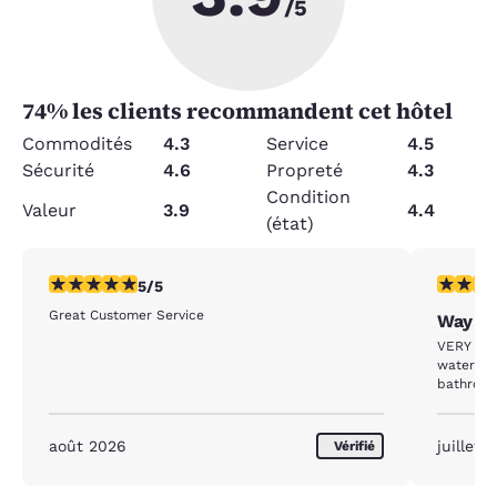
/5
74
% les clients recommandent cet hôtel
Commodités
4.3
Service
4.5
Sécurité
4.6
Propreté
4.3
Condition
Valeur
3.9
4.4
(état)
5 étoiles. Exceptionnel. 1 commentaire
1 étoile.
5/5
Great Customer Service
Way ov
VERY over
water da
bathroom
août 2026
juillet 
Vérifié