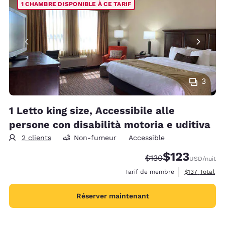
1 CHAMBRE DISPONIBLE À CE TARIF
3
1 Letto king size, Accessibile alle
persone con disabilità motoria e uditiva
2 clients
Non-fumeur
Accessible
$123
Tarif barré :
Tarif réduit :
$130
USD
/nuit
Afficher les d
Tarif de membre
$137
Total
Réserver maintenant