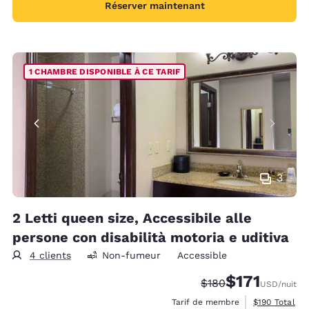
Réserver maintenant
1 CHAMBRE DISPONIBLE À CE TARIF
3
2 Letti queen size, Accessibile alle
persone con disabilità motoria e uditiva
4 clients
Non-fumeur
Accessible
$171
Tarif barré :
Tarif réduit :
$180
USD
/nuit
Afficher les d
Tarif de membre
$190
Total