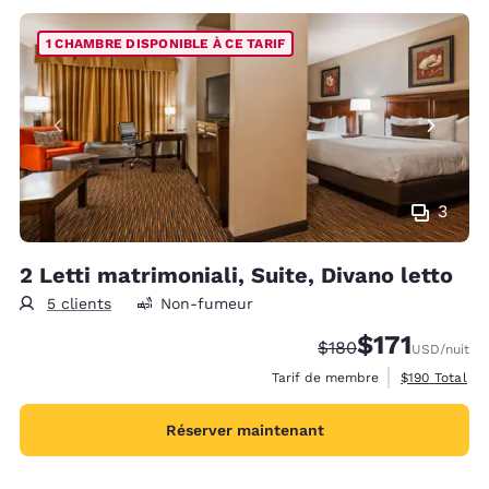
1 CHAMBRE DISPONIBLE À CE TARIF
3
2 Letti matrimoniali, Suite, Divano letto
5 clients
Non-fumeur
$171
Tarif barré :
Tarif réduit :
$180
USD
/nuit
Afficher les d
Tarif de membre
$190
Total
Réserver maintenant