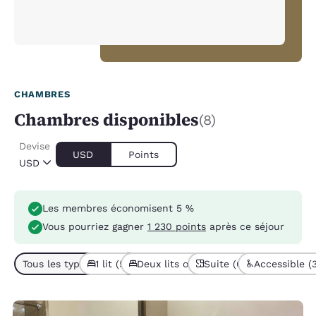
CHAMBRES
Chambres disponibles
(8)
Devise
USD
Points
USD
Les membres économisent 5 %
Vous pourriez gagner
1 230 points
après ce séjour
Tous les types de chambres (8)
1 lit (5)
Deux lits ou plus (3)
Suite (6)
Accessible (