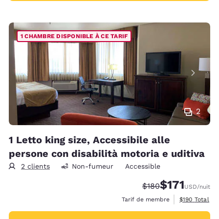
1 CHAMBRE DISPONIBLE À CE TARIF
2
1 Letto king size, Accessibile alle
persone con disabilità motoria e uditiva
2 clients
Non-fumeur
Accessible
$171
Tarif barré :
Tarif réduit :
$180
USD
/nuit
Afficher les d
Tarif de membre
$190
Total