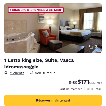
1 CHAMBRE DISPONIBLE À CE TARIF
3
1 Letto king size, Suite, Vasca
idromassaggio
2 clients
Non-fumeur
$171
Tarif barré :
Tarif réduit :
$180
USD
/nuit
Afficher les d
Tarif de membre
$190
Total
Réserver maintenant