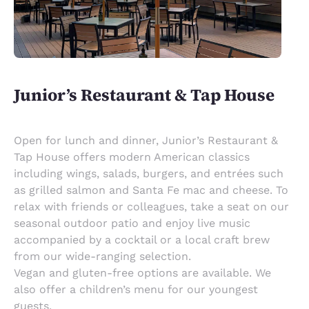
Junior’s Restaurant & Tap House
Open for lunch and dinner, Junior’s Restaurant &
Tap House offers modern American classics
including wings, salads, burgers, and entrées such
as grilled salmon and Santa Fe mac and cheese. To
relax with friends or colleagues, take a seat on our
seasonal outdoor patio and enjoy live music
accompanied by a cocktail or a local craft brew
from our wide-ranging selection.
Vegan and gluten-free options are available. We
also offer a children’s menu for our youngest
guests.