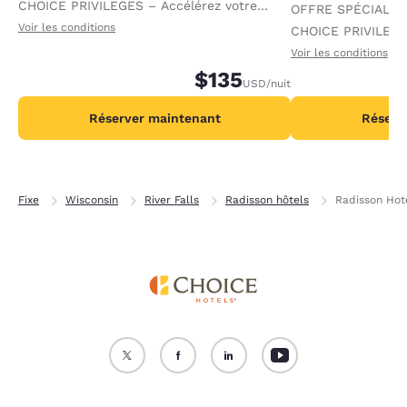
CHOICE PRIVILEGES – Accélérez votre
OFFRE SPÉCIALE
progression vers des récompenses en
Voir les conditions
CHOICE PRIVILEGE
recevant 1 000 points supplémentaires par
progression vers 
Voir les conditions
nuit.
$135
recevant 2 000 po
USD
/nuit
par nuit.
Réserver maintenant
Réserv
Fixe
Wisconsin
River Falls
Radisson hôtels
Radisson Hote