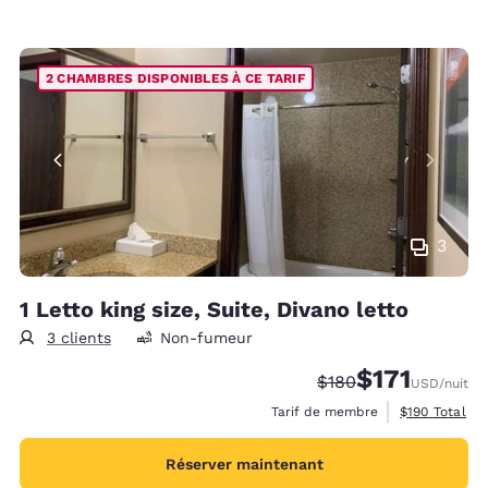
2 CHAMBRES DISPONIBLES À CE TARIF
3
1 Letto king size, Suite, Divano letto
3 clients
Non-fumeur
$171
Tarif barré :
Tarif réduit :
$180
USD
/nuit
Afficher les d
Tarif de membre
$190
Total
Réserver maintenant