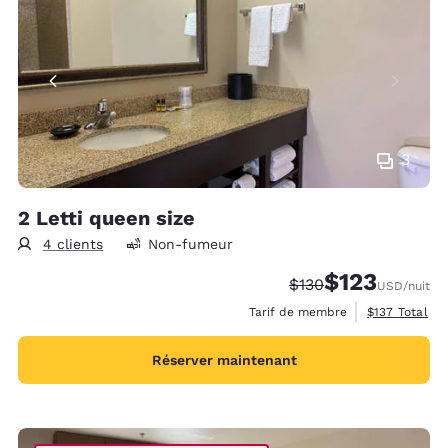
3
2 Letti queen size
4 clients
Non-fumeur
$123
Tarif barré :
Tarif réduit :
$130
USD
/nuit
Afficher les d
Tarif de membre
$137
Total
Réserver maintenant