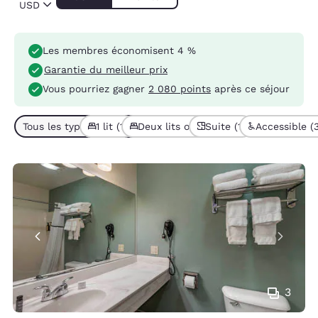
USD
Les membres économisent 4 %
Garantie du meilleur prix
Vous pourriez gagner
2 080 points
après ce séjour
Tous les types de chambres (7)
1 lit (1)
Deux lits ou plus (6)
Suite (1)
Accessible (
3