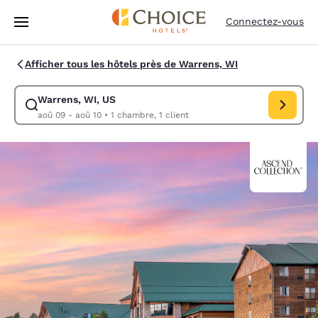
Chargement terminé
Passer à Contenu Principal
Connectez-vous
Afficher tous les hôtels près de Warrens, WI
Warrens, WI, US
Modifiez la recherche pour Warrens, WI, US. Date d’arrivée aoû 09, Da
aoû 09 - aoû 10
•
1 chambre, 1 client