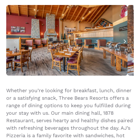
paper and there wasn't soap in ANY of the
pool. Sh
dispensers. When I checked out the next day, the
to vacati
guy (whom I believed to be the owner) asked if I
would leave them a 5 star review. I hesitated and
said no, I didn't think so as there were several
issues. He said a 4 star? I said probably not. The
sad part is, he never even asked what the issues
were. Had he really wanted to improve, he would
have asked, I would think. I wanted to note that.
the gal who worked at the front desk when we
checked in was very nice
Whether you’re looking for breakfast, lunch, dinner
or a satisfying snack, Three Bears Resorts offers a
range of dining options to keep you fulfilled during
your stay with us. Our main dining hall, 1878
Restaurant, serves hearty and healthy dishes paired
with refreshing beverages throughout the day. AJ’s
Pizzeria is a family favorite with sandwiches, hot