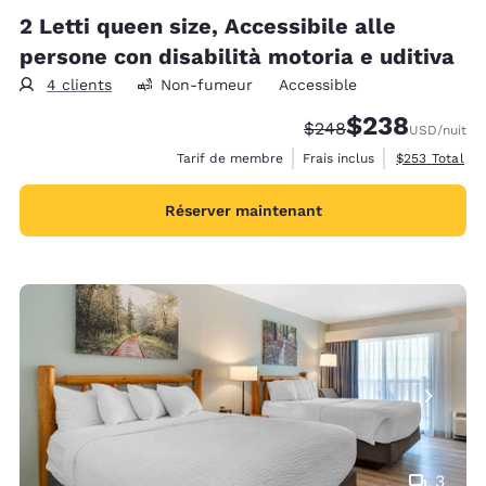
2 Letti queen size, Accessibile alle
persone con disabilità motoria e uditiva
4 clients
Non-fumeur
Accessible
$238
Tarif barré :
Tarif réduit :
$248
USD
/nuit
Afficher les d
Tarif de membre
Frais inclus
$253
Total
Réserver maintenant
3