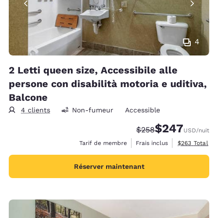
4
2 Letti queen size, Accessibile alle
persone con disabilità motoria e uditiva,
Balcone
4 clients
Non-fumeur
Accessible
$247
Tarif barré :
Tarif réduit :
$258
USD
/nuit
Afficher les d
Tarif de membre
Frais inclus
$263
Total
Réserver maintenant