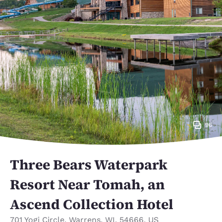
96
Three Bears Waterpark
Resort Near Tomah, an
Ascend Collection Hotel
701 Yogi Circle
,
Warrens
,
WI
,
54666
,
US