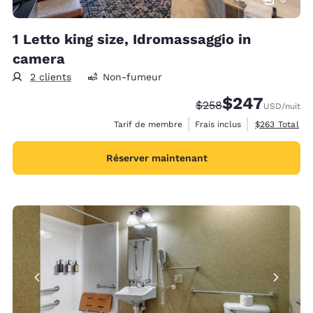
1 Letto king size, Idromassaggio in
camera
2 clients
Non-fumeur
$247
Tarif barré :
Tarif réduit :
$258
USD
/nuit
Afficher les d
Tarif de membre
Frais inclus
$263
Total
Réserver maintenant