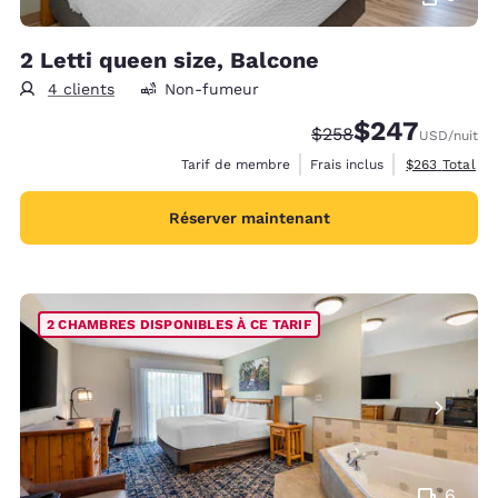
2 Letti queen size, Balcone
4 clients
Non-fumeur
$247
Tarif barré :
Tarif réduit :
$258
USD
/nuit
Afficher les d
Tarif de membre
Frais inclus
$263
Total
Réserver maintenant
2 CHAMBRES DISPONIBLES À CE TARIF
6