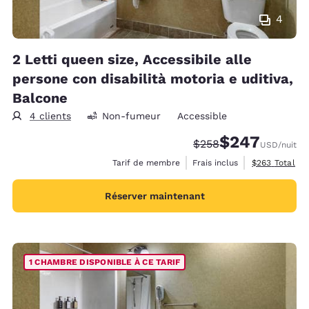
4
2 Letti queen size, Accessibile alle
persone con disabilità motoria e uditiva,
Balcone
4 clients
Non-fumeur
Accessible
$247
Tarif barré :
Tarif réduit :
$258
USD
/nuit
Afficher les d
Tarif de membre
Frais inclus
$263
Total
Réserver maintenant
1 CHAMBRE DISPONIBLE À CE TARIF