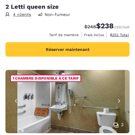
2 Letti queen size
4 clients
Non-fumeur
$238
Tarif barré :
Tarif réduit :
$248
USD
/nuit
Afficher les d
Tarif de membre
Frais inclus
$253
Total
Réserver maintenant
1 CHAMBRE DISPONIBLE À CE TARIF
3