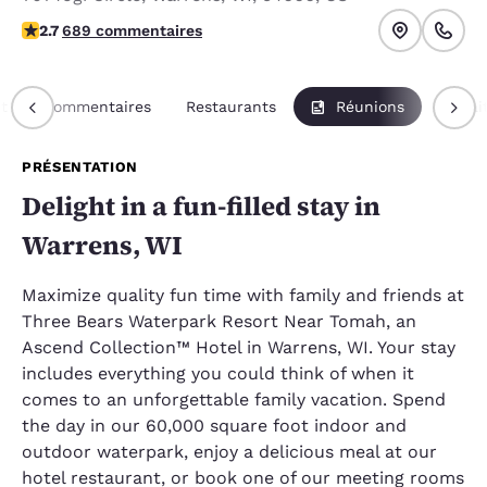
2.68 étoiles. Moyen.
2.7
689 commentaires
t
Commentaires
Restaurants
Réunions
Forfai
PRÉSENTATION
Delight in a fun-filled stay in
Warrens, WI
Maximize quality fun time with family and friends at
Three Bears Waterpark Resort Near Tomah, an
Ascend Collection™ Hotel in Warrens, WI. Your stay
includes everything you could think of when it
comes to an unforgettable family vacation. Spend
the day in our 60,000 square foot indoor and
outdoor waterpark, enjoy a delicious meal at our
hotel restaurant, or book one of our meeting rooms