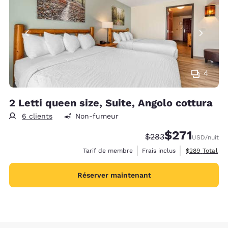
4
2 Letti queen size, Suite, Angolo cottura
6 clients
Non-fumeur
$271
Tarif barré :
Tarif réduit :
$283
USD
/nuit
Afficher les d
Tarif de membre
Frais inclus
$289
Total
Réserver maintenant