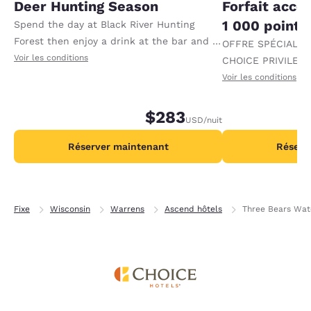
Deer Hunting Season
Forfait accé
1 000 points
Spend the day at Black River Hunting
Forest then enjoy a drink at the bar and a
OFFRE SPÉCIALE
meal at our restaurant thanks to a 50.00
Voir les conditions
CHOICE PRIVILEGES
USD food and beverage credit. Offer
progression vers 
Voir les conditions
available per night.
recevant 1 000 po
nuit.
$283
USD
/nuit
Réserver maintenant
Réserv
Fixe
Wisconsin
Warrens
Ascend hôtels
Three Bears Wat