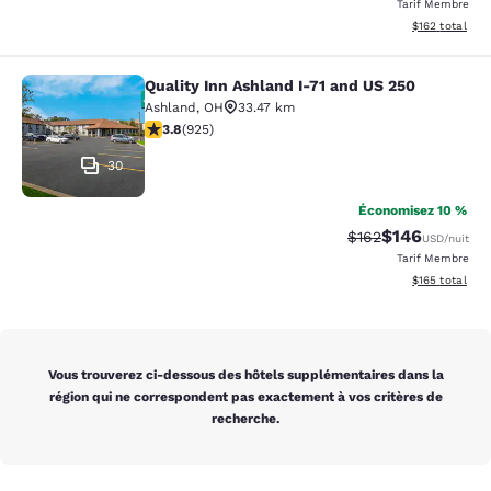
Tarif Membre
Afficher les dé
$162
total
Quality Inn Ashland I-71 and US 250
Quality Inn Ashland I-71 and US 250
Ashland
,
OH
33.47 km
3.8 étoiles. Bien. 925 commentaires
3.8
(
925
)
30
Économisez 10 %
$146
Tarif barré :
Tarif réduit :
$162
USD
/nuit
Tarif Membre
Afficher les dé
$165
total
Vous trouverez ci-dessous des hôtels supplémentaires dans la
région qui ne correspondent pas exactement à vos critères de
recherche.