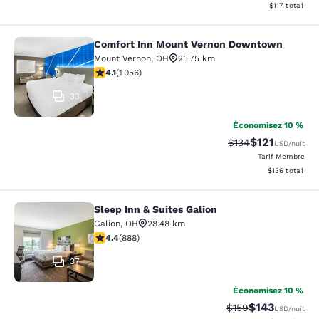
Afficher les d
$117
total
Comfort Inn Mount Vernon Downtown
Comfort Inn Mount Vernon Downto
Mount Vernon
,
OH
25.75 km
4.09 étoiles. Très Bien. 1056 commentaires
4.1
(
1 056
)
33
Économisez 10 %
$121
Tarif barré :
Tarif réduit :
$134
USD
/nuit
Tarif Membre
Afficher les dé
$136
total
Sleep Inn & Suites Galion
Sleep Inn & Suites Galion
Galion
,
OH
28.48 km
4.36 étoiles. Excellent. 888 commentaires
4.4
(
888
)
37
Économisez 10 %
$143
Tarif barré :
Tarif réduit :
$159
USD
/nuit