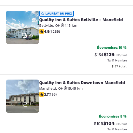
Quality Inn & Suites Bellville - Mans
LAURÉAT DU PRIX
Quality Inn & Suites Bellville - Mansfield
Bellville
,
OH
4.15 km
4.45 étoiles. Excellent. 1289 commentaires
4.5
(
1 289
)
42
Économisez 10 %
$139
Tarif barré :
Tarif réduit :
$154
USD
/nuit
Tarif Membre
Afficher les dé
$157
total
Quality Inn & Suites Downtown Mansfield
Quality Inn & Suites Downtown Man
Mansfield
,
OH
15.45 km
2.69 étoiles. Moyen. 136 commentaires
2.7
(
136
)
17
Économisez 5 %
$104
Tarif barré :
Tarif réduit :
$109
USD
/nuit
Tarif Membre