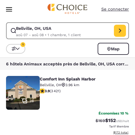
Chargement terminé
Sauter à Contenu Principal
Se connecter
Bellville, OH, USA
Modifier la recherche pour Bellville, OH, USA. Date d’arrivée aoû 07, 
aoû 07 - aoû 08
•
1 chambre, 1 client
1
Map
Triez et filtrez
1 filtre sélectionné
6 hôtels Animaux acceptés près de Bellville, OH, USA correspondent à vos filtres
Comfort Inn Splash Harbor
Comfort Inn Splash Harbor
Bellville
,
OH
3.96 km
3.88 étoiles. Bien. 3421 commentaires
3.9
(
3 421
)
28
Économisez 10 %
$152
Tarif barré :
Tarif réduit :
$169
USD
/nuit
Tarif Membre
Afficher les dé
$172
total