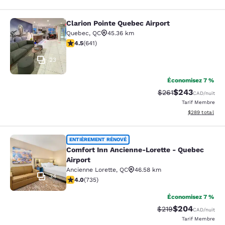
Clarion Pointe Quebec Airport
Clarion Pointe Quebec Airport
Quebec
,
QC
45.36 km
4.48 étoiles. Excellent. 641 commentaires
4.5
(
641
)
23
Économisez 7 %
$243
Tarif barré :
Tarif réduit :
$261
CAD
/nuit
Tarif Membre
Afficher les dé
$289
total
Comfort Inn Ancienne-Lorette - Que
ENTIÈREMENT RÉNOVÉ
Comfort Inn Ancienne-Lorette - Quebec
Airport
Ancienne Lorette
,
QC
46.58 km
34
4.02 étoiles. Très Bien. 735 commentaires
4.0
(
735
)
Économisez 7 %
$204
Tarif barré :
Tarif réduit :
$219
CAD
/nuit
Tarif Membre