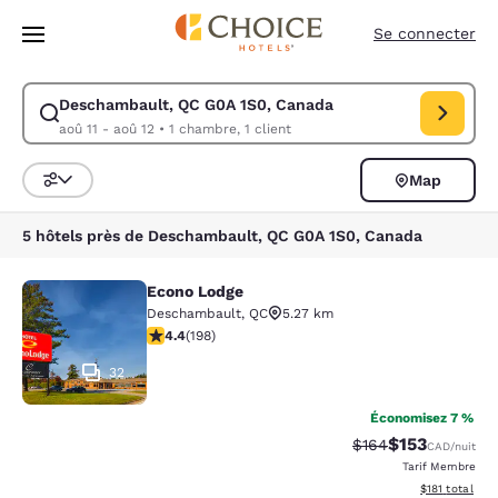
Chargement terminé
Sauter à Contenu Principal
Se connecter
Deschambault, QC G0A 1S0, Canada
Modifier la recherche pour Deschambault, QC G0A 1S0, Canada. Date d’
aoû 11 - aoû 12
•
1 chambre, 1 client
Map
Triez et filtrez
5 hôtels près de Deschambault, QC G0A 1S0, Canada
Econo Lodge
Econo Lodge
Deschambault
,
QC
5.27 km
4.38 étoiles. Excellent. 198 commentaires
4.4
(
198
)
32
Économisez 7 %
$153
Tarif barré :
Tarif réduit :
$164
CAD
/nuit
Tarif Membre
Afficher les d
$181
total