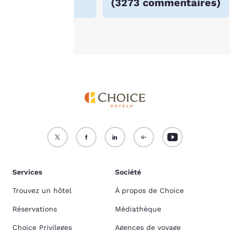
(
3273 commentaires
)
cookies
.
Accepter tous les cookies
Refuser tous les cookies
Services
Société
Trouvez un hôtel
À propos de Choice
Réservations
Médiathèque
Choice Privileges
Agences de voyage