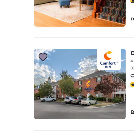
D
C
4
3
3
D