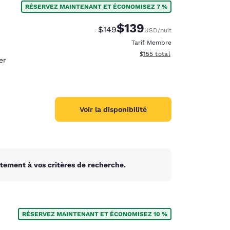
RÉSERVEZ MAINTENANT ET ÉCONOMISEZ 7 %
$139
Tarif barré :
Tarif réduit :
$149
USD
/nuit
Tarif Membre
Afficher les détails du total 
$155
total
er
Voir la disponibilité
tement à vos critères de recherche.
d
RÉSERVEZ MAINTENANT ET ÉCONOMISEZ 10 %