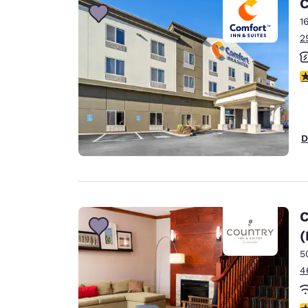
C
1
2
3
D
C
(
5
4
4