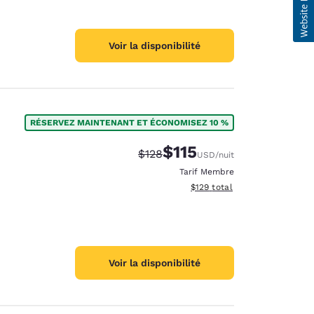
Voir la disponibilité
RÉSERVEZ MAINTENANT ET ÉCONOMISEZ 10 %
$115
Tarif barré :
Tarif réduit :
$128
USD
/nuit
Tarif Membre
Afficher les détails du total 
$129
total
Voir la disponibilité