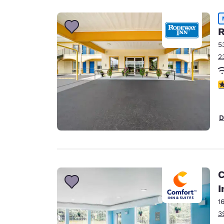
R
5
2
5
D
C
I
1
3