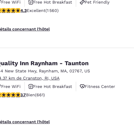
Free WiFi
Free Hot Breakfast
Pet Friendly
.27 étoiles. Excellent. 1560 commentaires
4.3
Excellent
(1 560)
étails concernant l'hôtel
uality Inn Raynham - Taunton
64 New State Hwy
,
Raynham
,
MA
,
02767
,
US
4.37 km de Cranston, RI, USA
Free WiFi
Free Hot Breakfast
Fitness Center
.66 étoiles. Bien. 661 commentaires
3.7
Bien
(661)
étails concernant l'hôtel