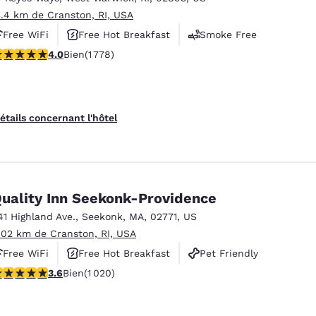
3.4 km de Cranston, RI, USA
Free WiFi
Free Hot Breakfast
Smoke Free
.97 étoiles. Bien. 1778 commentaires
4.0
Bien
(1 778)
étails concernant l'hôtel
uality Inn Seekonk-Providence
41 Highland Ave.
,
Seekonk
,
MA
,
02771
,
US
.02 km de Cranston, RI, USA
Free WiFi
Free Hot Breakfast
Pet Friendly
.56 étoiles. Bien. 1020 commentaires
3.6
Bien
(1 020)