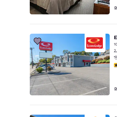
D
E
1
2
3
D