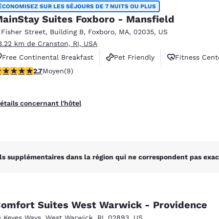
México
Mexico
ÉCONOMISEZ SUR LES SÉJOURS DE 7 NUITS OU PLUS
Español
English
ainStay Suites Foxboro - Mansfield
 Fisher Street
,
Building B
,
Foxboro
,
MA
,
02035
,
US
3.22 km de Cranston, RI, USA
nd
Germany
España
Free Continental Breakfast
Pet Friendly
Fitness Cent
English
Español
.67 étoiles. Moyen. 9 commentaires
2.7
Moyen
(9)
France
France
Français
English
étails concernant l'hôtel
Italia
Italy
Italiano
English
ngdom
ls supplémentaires dans la région qui ne correspondent pas exac
India
New Zealan
English
English
omfort Suites West Warwick - Providence
0 Keyes Ways
,
West Warwick
,
RI
,
02893
,
US