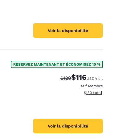
Voir la disponibilité
RÉSERVEZ MAINTENANT ET ÉCONOMISEZ 10 %
$116
Tarif barré :
Tarif réduit :
$129
USD
/nuit
Tarif Membre
Afficher les détails du total 
$130
total
Voir la disponibilité