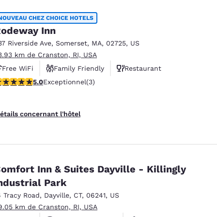
NOUVEAU CHEZ CHOICE HOTELS
odeway Inn
37 Riverside Ave
,
Somerset
,
MA
,
02725
,
US
3.93 km de Cranston, RI, USA
Free WiFi
Family Friendly
Restaurant
 étoiles. Exceptionnel. 3 commentaires
5.0
Exceptionnel
(3)
étails concernant l'hôtel
omfort Inn & Suites Dayville - Killingly
ndustrial Park
6 Tracy Road
,
Dayville
,
CT
,
06241
,
US
9.05 km de Cranston, RI, USA