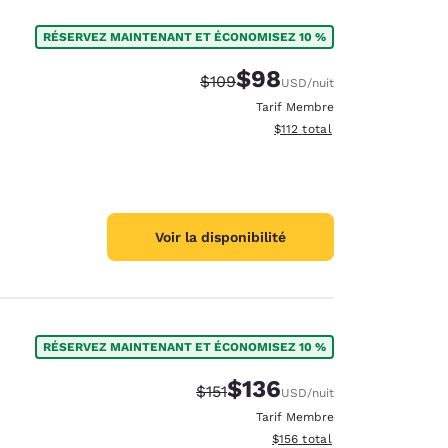
RÉSERVEZ MAINTENANT ET ÉCONOMISEZ 10 %
$98
Tarif barré :
Tarif réduit :
$109
USD
/nuit
Tarif Membre
Afficher les détails du total 
$112
total
Voir la disponibilité
RÉSERVEZ MAINTENANT ET ÉCONOMISEZ 10 %
$136
Tarif barré :
Tarif réduit :
$151
USD
/nuit
Tarif Membre
Afficher les détails du total 
$156
total