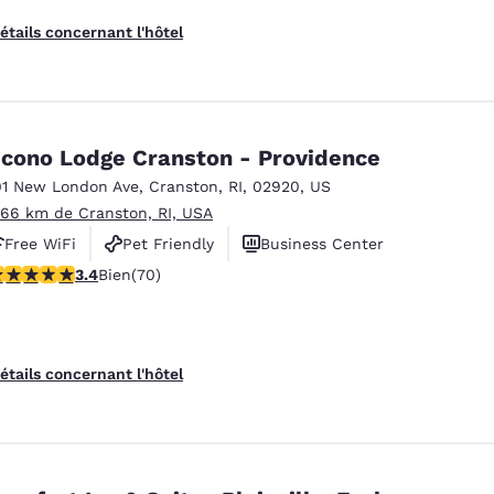
étails concernant l'hôtel
cono Lodge Cranston - Providence
01 New London Ave
,
Cranston
,
RI
,
02920
,
US
.66 km de Cranston, RI, USA
Free WiFi
Pet Friendly
Business Center
.39 étoiles. Bien. 70 commentaires
3.4
Bien
(70)
étails concernant l'hôtel