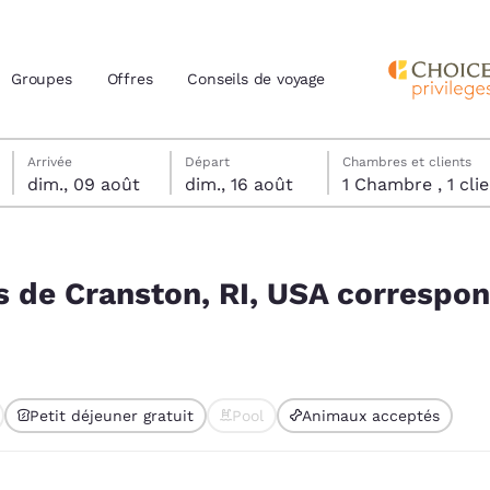
Groupes
Offres
Conseils de voyage
dimanche 9 août
dimanche 16 août
dimanche 16 août date de départ sélectionnée
dimanche 9 août date d’arrivée sélectionnée
Arrivée
Départ
Chambres et clients
dim., 09 août
dim., 16 août
1 Chambre , 1 
actuels
orrespondent à vos filtres
z votre langue préférée
ès de Cranston, RI, USA correspo
tes
Estados Unidos
América Lat
Español
Español
Petit déjeuner gratuit
Pool
Animaux acceptés
atina
Latin America
Canada
English
English