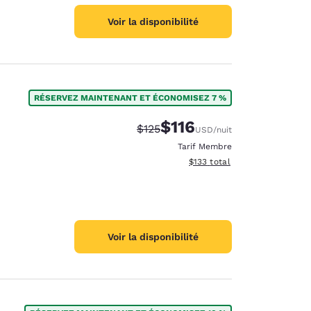
Voir la disponibilité
RÉSERVEZ MAINTENANT ET ÉCONOMISEZ 7 %
$116
Tarif barré :
Tarif réduit :
$125
USD
/nuit
Tarif Membre
Afficher les détails du total 
$133
total
Voir la disponibilité