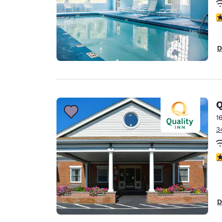
4
D
Q
1
3
3
D