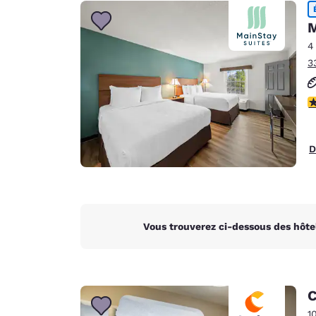
Canada
Français
M
Europe
4
3
Deutschla
Deutsch
2
Spain
English
D
Ireland
English
United Ki
English
Vous trouverez ci-dessous des hôte
Asie-Pacifique
Australia
English
C
1