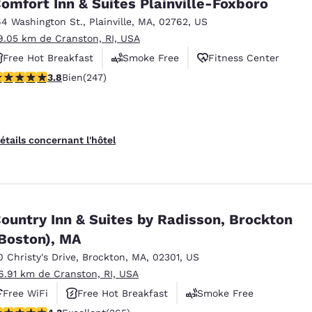
omfort Inn & Suites Plainville-Foxboro
64 Washington St.
,
Plainville
,
MA
,
02762
,
US
9.05 km de Cranston, RI, USA
Free Hot Breakfast
Smoke Free
Fitness Center
.81 étoiles. Bien. 247 commentaires
3.8
Bien
(247)
étails concernant l'hôtel
ountry Inn & Suites by Radisson, Brockton
Boston), MA
0 Christy's Drive
,
Brockton
,
MA
,
02301
,
US
6.91 km de Cranston, RI, USA
Free WiFi
Free Hot Breakfast
Smoke Free
.29 étoiles. Excellent. 265 commentaires