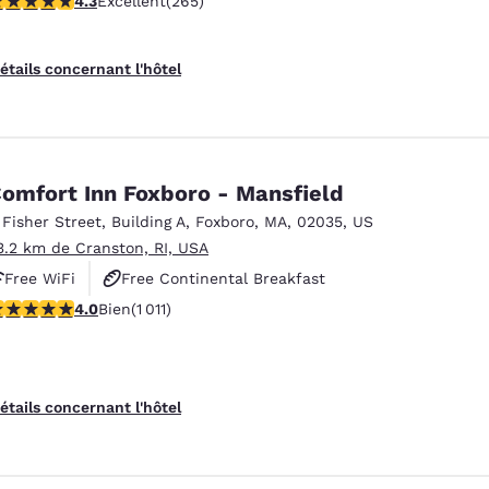
4.3
Excellent
(265)
étails concernant l'hôtel
omfort Inn Foxboro - Mansfield
 Fisher Street
,
Building A
,
Foxboro
,
MA
,
02035
,
US
3.2 km de Cranston, RI, USA
Free WiFi
Free Continental Breakfast
.99 étoiles. Bien. 1011 commentaires
4.0
Bien
(1 011)
Free Hot Breakfast
étails concernant l'hôtel