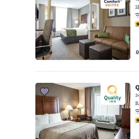
1
3
D
Q
3
9
3