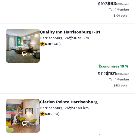
$93
Tarif barré :
Tarif réduit :
$103
USD
/nuit
Tarif Membre
Afficher les dé
$104
total
Quality Inn Harrisonburg I-81
Quality Inn Harrisonburg I-81
Harrisonburg
,
VA
36.95 km
4.27 étoiles. Excellent. 1748 commentaires
4.3
(
1 748
)
48
Économisez 10 %
$101
Tarif barré :
Tarif réduit :
$112
USD
/nuit
Tarif Membre
Afficher les d
$113
total
Clarion Pointe Harrisonburg
Clarion Pointe Harrisonburg
Harrisonburg
,
VA
37.49 km
4.12 étoiles. Très Bien. 2181 commentaires
4.1
(
2 181
)
46