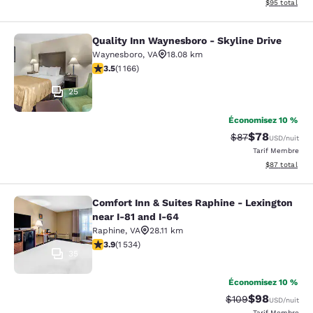
Afficher les d
$95
total
Quality Inn Waynesboro - Skyline Drive
Quality Inn Waynesboro - Skyline Dr
Waynesboro
,
VA
18.08 km
3.49 étoiles. Bien. 1166 commentaires
3.5
(
1 166
)
25
Économisez 10 %
$78
Tarif barré :
Tarif réduit :
$87
USD
/nuit
Tarif Membre
Afficher les d
$87
total
Comfort Inn & Suites Raphine - Lexington
Comfort Inn & Suites Raphine - Lexi
near I-81 and I-64
Raphine
,
VA
28.11 km
3.93 étoiles. Bien. 1534 commentaires
3.9
(
1 534
)
35
Économisez 10 %
$98
Tarif barré :
Tarif réduit :
$109
USD
/nuit
Tarif Membre