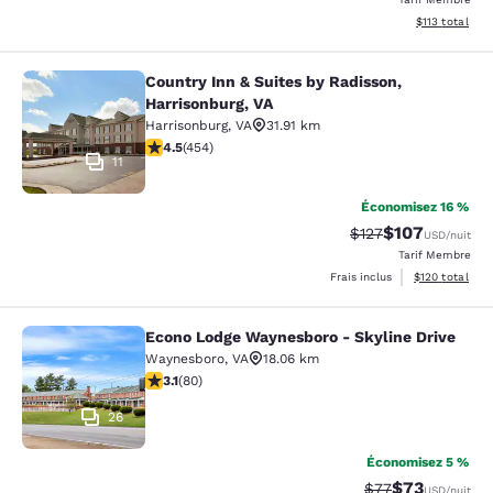
Afficher les d
$113
total
Country Inn & Suites by Radisson,
Country Inn & Suites by Radisson, H
Harrisonburg, VA
Harrisonburg
,
VA
31.91 km
4.5 étoiles. Excellent. 454 commentaires
4.5
(
454
)
11
Économisez 16 %
$107
Tarif barré :
Tarif réduit :
$127
USD
/nuit
Tarif Membre
Afficher les dé
Frais inclus
$120
total
Econo Lodge Waynesboro - Skyline Drive
Econo Lodge Waynesboro - Skyline 
Waynesboro
,
VA
18.06 km
3.11 étoiles. Bien. 80 commentaires
3.1
(
80
)
26
Économisez 5 %
$73
Tarif barré :
Tarif réduit :
$77
USD
/nuit