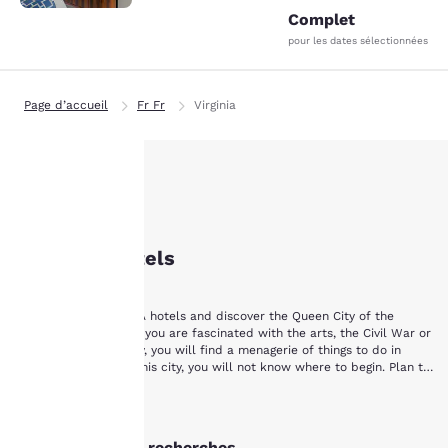
Complet
pour les dates sélectionnées
Page d’accueil
Fr Fr
Virginia
La
Staunton, VA Hotels
protection
Staunton Hôtels
de votre
vie privée
Stay with Staunton, VA hotels and discover the Queen City of the
Shenandoah. Whether you are fascinated with the arts, the Civil War or
est notre
early-American history, you will find a menagerie of things to do in
Staunton, Virginia. In this city, you will not know where to begin. Plan to
stay a while with Choice Hotels in Staunton, VA.
priorité.
Begin your Staunton vacation by touring a piece of yesterday at the
Afficher plus
Frontier Culture Museum of Virginia. The living exhibits of this museum
allow visitors to explore the history and lifestyle of America's earliest
Autres Staunton recherches