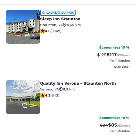
Sleep Inn Staunton
LAURÉAT DU PRIX
Sleep Inn Staunton
Staunton
,
VA
4.65 km
4.57 étoiles. Excellent. 3149 commentaires
4.6
(
3 149
)
5
Économisez 10 %
$117
Tarif barré :
Tarif réduit :
$129
USD
/nuit
Tarif Membre
Afficher les dé
$130
total
Quality Inn Verona - Staunton North
Quality Inn Verona - Staunton North
Verona
,
VA
8.3 km
4.24 étoiles. Excellent. 643 commentaires
4.2
(
643
)
25
Économisez 10 %
$85
Tarif barré :
Tarif réduit :
$94
USD
/nuit
Tarif Membre