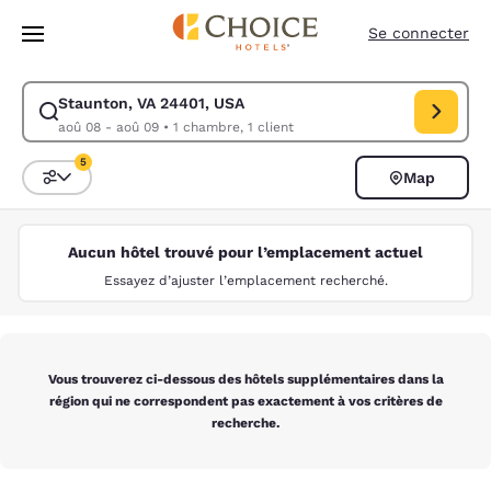
Chargement terminé
Sauter à Contenu Principal
Se connecter
Staunton, VA 24401, USA
Modifier la recherche pour Staunton, VA 24401, USA. Date d’arrivée ao
aoû 08 - aoû 09
•
1 chambre, 1 client
5
Map
Triez et filtrez
5 filtres sélectionnés
Aucun hôtel trouvé pour l’emplacement actuel
Essayez d’ajuster l’emplacement recherché.
Vous trouverez ci-dessous des hôtels supplémentaires dans la
région qui ne correspondent pas exactement à vos critères de
recherche.