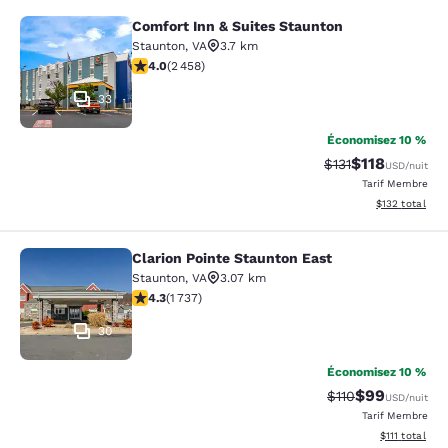
Comfort Inn & Suites Staunton
Comfort Inn & Suites Staunton
Staunton
,
VA
3.7 km
3.96 étoiles. Bien. 2458 commentaires
4.0
(
2 458
)
33
Économisez 10 %
$118
Tarif barré :
Tarif réduit :
$131
USD
/nuit
Tarif Membre
Afficher les dé
$132
total
Clarion Pointe Staunton East
Clarion Pointe Staunton East
Staunton
,
VA
3.07 km
4.3 étoiles. Excellent. 1737 commentaires
4.3
(
1 737
)
30
Économisez 10 %
$99
Tarif barré :
Tarif réduit :
$110
USD
/nuit
Tarif Membre
Afficher les d
$111
total