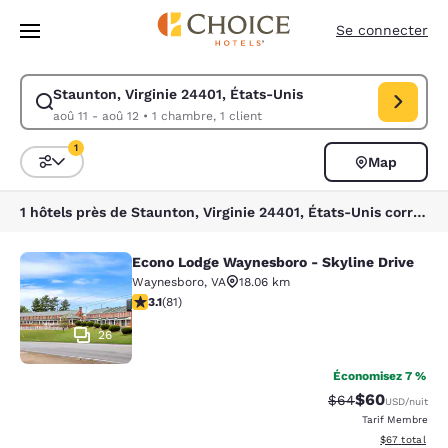
Chargement terminé
Sauter à Contenu Principal
Se connecter
Staunton, Virginie 24401, États-Unis
Modifier la recherche pour Staunton, Virginie 24401, États-Unis. Date d
aoû 11 - aoû 12
•
1 chambre, 1 client
1
Map
Triez et filtrez
1 filtre sélectionné
1 hôtels près de Staunton, Virginie 24401, États-Unis correspondent à vos filtres
Econo Lodge Waynesboro - Skyline Drive
Econo Lodge Waynesboro - Skyline 
Waynesboro
,
VA
18.06 km
3.14 étoiles. Bien. 81 commentaires
3.1
(
81
)
26
Économisez 7 %
$60
Tarif barré :
Tarif réduit :
$64
USD
/nuit
Tarif Membre
Afficher les d
$67
total