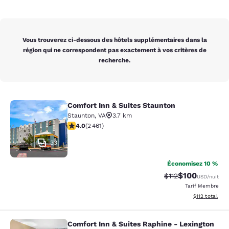
Vous trouverez ci-dessous des hôtels supplémentaires dans la
région qui ne correspondent pas exactement à vos critères de
recherche.
Comfort Inn & Suites Staunton
Comfort Inn & Suites Staunton
Staunton
,
VA
3.7 km
3.96 étoiles. Bien. 2461 commentaires
4.0
(
2 461
)
33
Économisez 10 %
$100
Tarif barré :
Tarif réduit :
$112
USD
/nuit
Tarif Membre
Afficher les d
$112
total
Comfort Inn & Suites Raphine - Lexington
Comfort Inn & Suites Raphine - Lexi