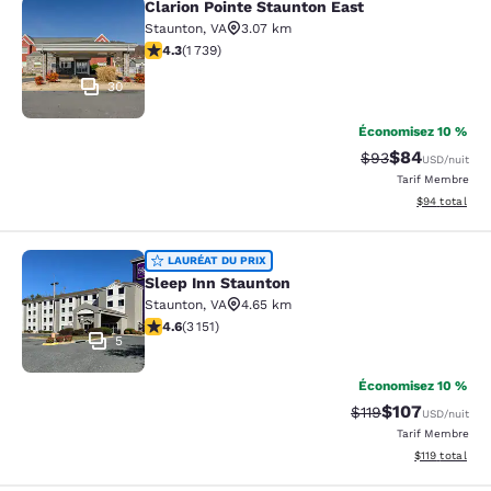
Clarion Pointe Staunton East
Clarion Pointe Staunton East
Staunton
,
VA
3.07 km
4.3 étoiles. Excellent. 1739 commentaires
4.3
(
1 739
)
30
Économisez 10 %
$84
Tarif barré :
Tarif réduit :
$93
USD
/nuit
Tarif Membre
Afficher les d
$94
total
Sleep Inn Staunton
LAURÉAT DU PRIX
Sleep Inn Staunton
Staunton
,
VA
4.65 km
4.57 étoiles. Excellent. 3151 commentaires
4.6
(
3 151
)
5
Économisez 10 %
$107
Tarif barré :
Tarif réduit :
$119
USD
/nuit
Tarif Membre
Afficher les d
$119
total