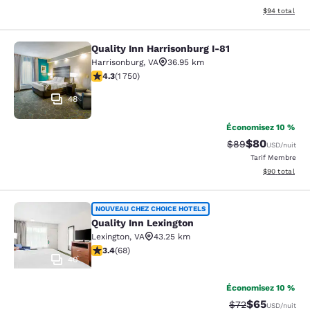
Afficher les d
$94
total
Quality Inn Harrisonburg I-81
Quality Inn Harrisonburg I-81
Harrisonburg
,
VA
36.95 km
4.27 étoiles. Excellent. 1750 commentaires
4.3
(
1 750
)
48
Économisez 10 %
$80
Tarif barré :
Tarif réduit :
$89
USD
/nuit
Tarif Membre
Afficher les d
$90
total
Quality Inn Lexington
NOUVEAU CHEZ CHOICE HOTELS
Quality Inn Lexington
Lexington
,
VA
43.25 km
3.38 étoiles. Bien. 68 commentaires
3.4
(
68
)
40
Économisez 10 %
$65
Tarif barré :
Tarif réduit :
$72
USD
/nuit