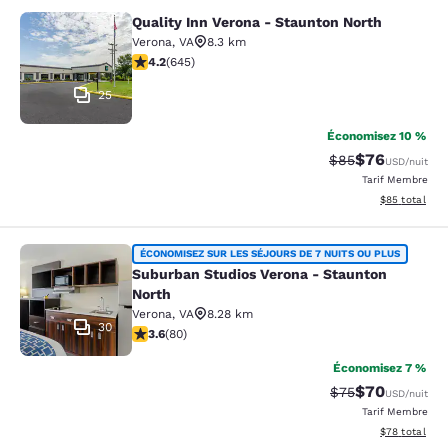
Quality Inn Verona - Staunton North
Quality Inn Verona - Staunton North
Verona
,
VA
8.3 km
4.24 étoiles. Excellent. 645 commentaires
4.2
(
645
)
25
Économisez 10 %
$76
Tarif barré :
Tarif réduit :
$85
USD
/nuit
Tarif Membre
Afficher les d
$85
total
Suburban Studios Verona - Staunto
ÉCONOMISEZ SUR LES SÉJOURS DE 7 NUITS OU PLUS
Suburban Studios Verona - Staunton
North
Verona
,
VA
8.28 km
30
3.64 étoiles. Bien. 80 commentaires
3.6
(
80
)
Économisez 7 %
$70
Tarif barré :
Tarif réduit :
$75
USD
/nuit
Tarif Membre
Afficher les d
$78
total