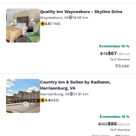
Quality Inn Waynesboro - Skyline Drive
Quality Inn Waynesboro - Skyline Dr
Waynesboro
,
VA
18.08 km
3.49 étoiles. Bien. 1166 commentaires
3.5
(
1 166
)
25
Économisez 10 %
$67
Tarif barré :
Tarif réduit :
$75
USD
/nuit
Tarif Membre
Afficher les d
$75
total
Country Inn & Suites by Radisson,
Country Inn & Suites by Radisson, H
Harrisonburg, VA
Harrisonburg
,
VA
31.91 km
4.5 étoiles. Excellent. 456 commentaires
4.5
(
456
)
11
Économisez 16 %
$86
Tarif barré :
Tarif réduit :
$102
USD
/nuit
Tarif Membre
Afficher les d
Frais inclus
$96
total