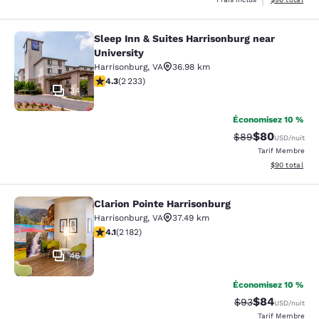
Sleep Inn & Suites Harrisonburg near
Sleep Inn & Suites Harrisonburg nea
University
Harrisonburg
,
VA
36.98 km
4.28 étoiles. Excellent. 2233 commentaires
4.3
(
2 233
)
34
Économisez 10 %
$80
Tarif barré :
Tarif réduit :
$89
USD
/nuit
Tarif Membre
Afficher les d
$90
total
Clarion Pointe Harrisonburg
Clarion Pointe Harrisonburg
Harrisonburg
,
VA
37.49 km
4.12 étoiles. Très Bien. 2182 commentaires
4.1
(
2 182
)
46
Économisez 10 %
$84
Tarif barré :
Tarif réduit :
$93
USD
/nuit
Tarif Membre