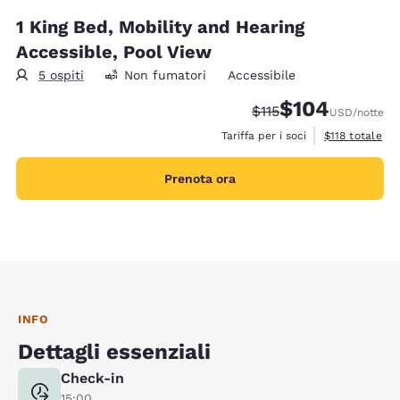
1 King Bed, Mobility and Hearing
Accessible, Pool View
5 ospiti
Non fumatori
Accessibile
$104
Tariffa di barratura:
Tariffa scontata:
$115
USD
/notte
Visualizza i det
Tariffa per i soci
$118
totale
Prenota ora
INFO
Dettagli essenziali
Check-in
15:00