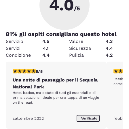
4.0
/5
81
% gli ospiti consigliano questo hotel
Servizio
4.5
Valore
4.3
Servizi
4.1
Sicurezza
4.4
Condizione
4.4
Pulizia
4.2
Valutazione di 5 stelle. Eccezionale. 1 recensione
Valutazio
5/5
Pessimo ho
Una notte di passaggio per il Sequoia
come un h
National Park
Hotel basico, ma dotato di tutti gli essenziali e di
prima colazione. Ideale per una tappa di un viaggio
on the road.
settembre 2022
febbrai
Verificato