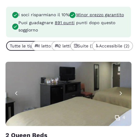
I soci risparmiano il 10%
Minor prezzo garantito
Puoi guadagnare
891 punti
punti dopo questo
soggiorno
Tutte le tipologie di camera (5)
1 letto (4)
2 letti (1)
Suite (2)
Accessibile (2)
4
2 Queen Beds