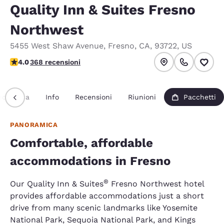
Quality Inn & Suites Fresno
Northwest
5455 West Shaw Avenue
,
Fresno
,
CA
,
93722
,
US
Valutazione di 4.01 stelle. Molto buono.
4.0
368 recensioni
noramica
Info
Recensioni
Riunioni
Pacchetti
PANORAMICA
Comfortable, affordable
accommodations in Fresno
®
Our Quality Inn & Suites
Fresno Northwest hotel
provides affordable accommodations just a short
drive from many scenic landmarks like Yosemite
National Park, Sequoia National Park, and Kings