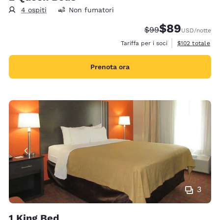
4 ospiti
Non fumatori
$89
Tariffa di barratura:
Tariffa scontata
$99
USD
/notte
Visualizza i det
Tariffa per i soci
$102
totale
Prenota ora
3
1 King Bed