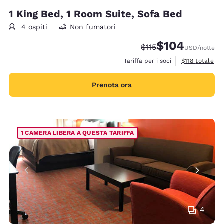
1 King Bed, 1 Room Suite, Sofa Bed
4 ospiti
Non fumatori
$104
Tariffa di barratura:
Tariffa scontata:
$115
USD
/notte
Visualizza i det
Tariffa per i soci
$118
totale
Prenota ora
1 CAMERA LIBERA A QUESTA TARIFFA
4