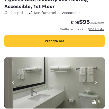
Accessible, 1st Floor
2 ospiti
Non fumatori
Accessibile
$95
Tariffa di barratura:
Tariffa scontata
$105
USD
/notte
Visualizza i det
Tariffa per i soci
$108
totale
Prenota ora
5